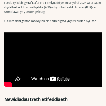
roedd cyllideb gyntaf Llafur ers 14 mlynedd ym mis Hydref 2024 wedi capio
rhyddhad eiddo amaethyddol (APR) a rhyddhad eiddo busnes (BPR) - er
siom i lawer yn y sector gwledig.
Gallwch ddarganfod meddyliau ein harbenigwyr yn y recordiad byr isod.
Newidiadau treth etifeddiaeth