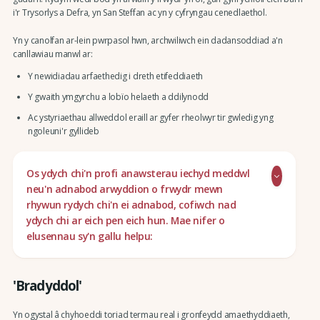
i'r Trysorlys a Defra, yn San Steffan ac yn y cyfryngau cenedlaethol.
Yn y canolfan ar-lein pwrpasol hwn, archwiliwch ein dadansoddiad a'n
canllawiau manwl ar:
Y newidiadau arfaethedig i dreth etifeddiaeth
Y gwaith ymgyrchu a lobïo helaeth a ddilynodd
Ac ystyriaethau allweddol eraill ar gyfer rheolwyr tir gwledig yng
ngoleuni'r gyllideb
Os ydych chi'n profi anawsterau iechyd meddwl
neu'n adnabod arwyddion o frwydr mewn
rhywun rydych chi'n ei adnabod, cofiwch nad
ydych chi ar eich pen eich hun. Mae nifer o
elusennau sy'n gallu helpu:
'Bradyddol'
Yn ogystal â chyhoeddi toriad termau real i gronfeydd amaethyddiaeth,