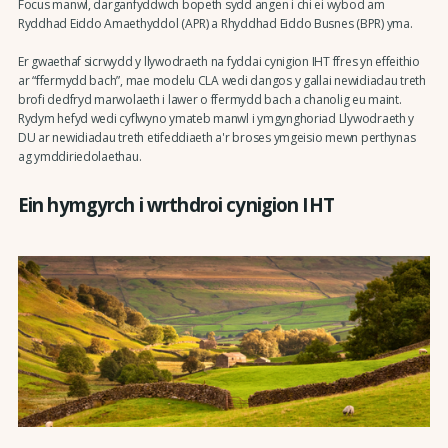
Focus manwl, darganfyddwch bopeth sydd angen i chi ei wybod am
Ryddhad Eiddo Amaethyddol (APR) a Rhyddhad Eiddo Busnes (BPR) yma.
Er gwaethaf sicrwydd y llywodraeth na fyddai cynigion IHT ffres yn effeithio
ar “ffermydd bach”, mae modelu CLA wedi dangos y gallai newidiadau treth
brofi dedfryd marwolaeth i lawer o ffermydd bach a chanolig eu maint.
Rydym hefyd wedi cyflwyno ymateb manwl i ymgynghoriad Llywodraeth y
DU ar newidiadau treth etifeddiaeth a'r broses ymgeisio mewn perthynas
ag ymddiriedolaethau.
Ein hymgyrch i wrthdroi cynigion IHT