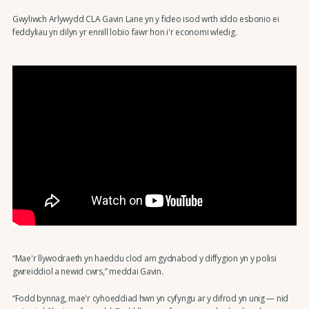
Gwyliwch Arlywydd CLA Gavin Lane yn y fideo isod wrth iddo esbonio ei
feddyliau yn dilyn yr ennill lobïo fawr hon i'r economi wledig.
“Mae'r llywodraeth yn haeddu clod am gydnabod y diffygion yn y polisi
gwreiddiol a newid cwrs,” meddai Gavin.
“Fodd bynnag, mae'r cyhoeddiad hwn yn cyfyngu ar y difrod yn unig — nid