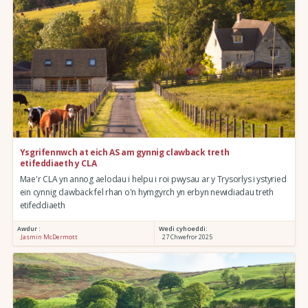
Ysgrifennwch at eich AS am gynnig clawback treth
etifeddiaeth y CLA
Mae'r CLA yn annog aelodau i helpu i roi pwysau ar y Trysorlys i ystyried
ein cynnig clawback fel rhan o'n hymgyrch yn erbyn newidiadau treth
etifeddiaeth
Awdur :
Wedi cyhoeddi:
Jasmin McDermott
27 Chwefror 2025