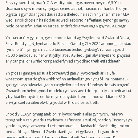
Ers y cyhoeddiad, mae'r CLA wedi ymddangos mewn mwy na 6,500 o
ddarnau o sylw mewn cyfryngau cenedlaethol, masnach a rhanbarthol yn
ogystal ag ymddangosiadau radio a theledu helaeth. Yn y rhain, mae'r CLA
wedi eirioli dros ein haelodau ac wedi esbonio'r effeithiau tymor go iawn y
bydd penderfyniadau yn eu cael ar dirfeddianwyr yng Nghymru a Lloegr.
Yn fuan ar ôl y gyllideb, gwnaethom siarad ag Ysgrifennydd Gwladol Defra,
Steve Reed yng Nghynhadledd Busnes Gwledig CLA 2024 ac annog aelodau
i ymuno â'n hymgyrch 'achub busnesau teuluol gwledig'. Ychwanegodd
7,500 o aelodau eu henw at lythyr at eu AS lleol, gan alw arnynt i roi pwysau
ar y canghellor i wrthdroi'r penderfyniad rhyddhad treth etifeddiaeth.
Yn groes i gamsyniadau a bortreawyd gan y llywodraeth ar IHT, fe
wnaethom greu dogfen wrthbrofi yn amlinellu'r gwir y tu ôl i rai honiadau -
gan gynnwys sylwadau gan y canghellor nad oedd 'unrhyw ddewis amgen'.
Gwnaethom hefyd gynnal modelu cynhwysfawr i ddarparu tystiolaeth ar sut
y byddai ffermydd (roeddem yn defnyddio fferm âr nodweddiadol 350
erw) yn cael eu dileu elw blynyddol wrth dalu biliau treth.
Er bod y CLA yn cynnig atebion i'r llywodraeth a allai gynhyrchu refeniw
tebyg heb y canlyniadau trychinebus i fusnesau teuluol, roedd y Trysorlys yn
ymddangos yn anwybyddu ein mecanwaith 'clawback' arfaethedig. Hyd yn
oed ar ôl i gais Rhyddid Gwybodaeth gael ei gyflwyno, datganodd y
llywodraeth nad oedd dangos ei thystiolaeth 'er budd y cyhoedd'.