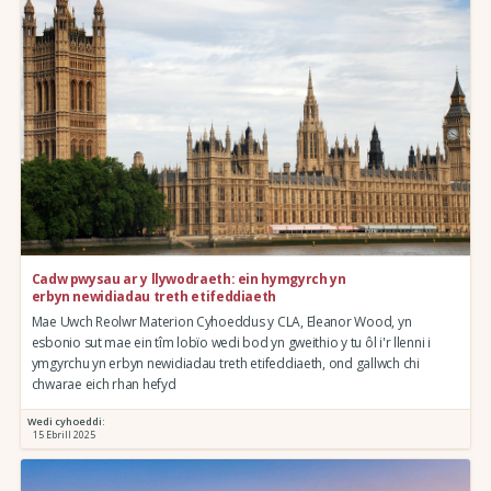
Cadw pwysau ar y llywodraeth: ein hymgyrch yn
erbyn newidiadau treth etifeddiaeth
Mae Uwch Reolwr Materion Cyhoeddus y CLA, Eleanor Wood, yn
esbonio sut mae ein tîm lobïo wedi bod yn gweithio y tu ôl i'r llenni i
ymgyrchu yn erbyn newidiadau treth etifeddiaeth, ond gallwch chi
chwarae eich rhan hefyd
Wedi cyhoeddi:
15 Ebrill 2025