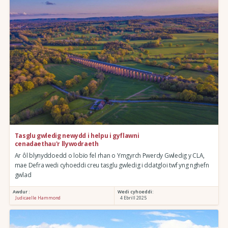
Tasglu gwledig newydd i helpu i gyflawni
cenadaethau'r llywodraeth
Ar ôl blynyddoedd o lobïo fel rhan o Ymgyrch Pwerdy Gwledig y CLA,
mae Defra wedi cyhoeddi creu tasglu gwledig i ddatgloi twf yng nghefn
gwlad
Awdur :
Wedi cyhoeddi:
Judicaelle Hammond
4 Ebrill 2025