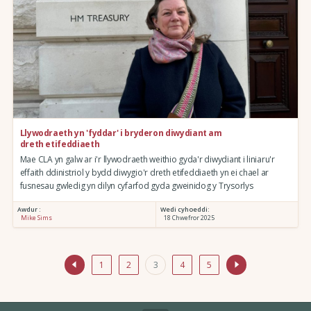
Llywodraeth yn 'fyddar' i bryderon diwydiant am
dreth etifeddiaeth
Mae CLA yn galw ar i'r llywodraeth weithio gyda'r diwydiant i liniaru'r
effaith ddinistriol y bydd diwygio'r dreth etifeddiaeth yn ei chael ar
fusnesau gwledig yn dilyn cyfarfod gyda gweinidog y Trysorlys
Awdur :
Wedi cyhoeddi:
Mike Sims
18 Chwefror 2025
1
2
3
4
5