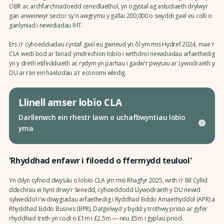
OBR ac archfarchnadoedd cenedlaethol, yn ogystal ag astudiaeth drylwyr
gan arweinwyr sector sy'n awgrymu y gallai 200,000 o swyddi gael eu colli o
ganlyniad i newidiadau IHT.
Ers i'r cyhoeddiadau cyntaf gael eu gwneud yn ôl ym mis Hydref 2024, mae'r
CLA wedi bod ar binacl ymdrechion lobïo i wrthdroi newidiadau arfaethedig
yn y dreth etifeddiaeth ac rydym yn parhau i gadw'r pwysau ar Lywodraeth y
DU ar ran ein haelodau a'r economi wledig.
Llinell amser lobïo CLA
Darllenwch ein rhestr lawn o uchafbwyntiau lobïo
yma
'Rhyddhad enfawr i filoedd o ffermydd teuluol'
Yn dilyn cyfnod dwysáu o lobïo CLA ym mis Rhagfyr 2025, wrth i'r Bil Cyllid
ddechrau ei hynt drwy'r Senedd, cyhoeddodd Llywodraeth y DU newid
sylweddol i'w diwygiadau arfaethedig i Ryddhad Eiddo Amaethyddol (APR) a
Rhyddhad Eiddo Busnes (BPR). Datgelwyd y bydd y trothwy prisio ar gyfer
rhyddhad treth yn codi o £1m i £2.5m — neu £5m i gyplau priod.