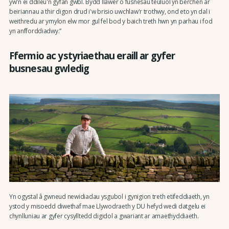
yw'n ei ddileu'n gyfan gwbl. Bydd llawer o fusnesau teuluol yn berchen ar
beiriannau a thir digon drud i'w brisio uwchlaw'r trothwy, ond eto yn dal i
weithredu ar ymylon elw mor gul fel bod y baich treth hwn yn parhau i fod
yn anfforddiadwy.”
Ffermio ac ystyriaethau eraill ar gyfer
busnesau gwledig
Yn ogystal â gwneud newidiadau ysgubol i gynigion treth etifeddiaeth, yn
ystod y misoedd diwethaf mae Llywodraeth y DU hefyd wedi datgelu ei
chynlluniau ar gyfer cysylltedd digidol a gwariant ar amaethyddiaeth.