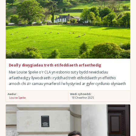
Deall y diwygiadau treth etifeddiaeth arfaethedig
Mae Louise Speke o'r CLA yn esbonio sut y bydd newidiadau
arfaethedig y llywodraeth i ryddhad treth etifeddiaeth yn effeithio
arnoch chi a'r camau ymarferol i'w hystyried ar gyfer cynllunio olyniaeth
Awdur :
Wedi cyhoeddi:
Louise Speke
18 Chwefror 2025