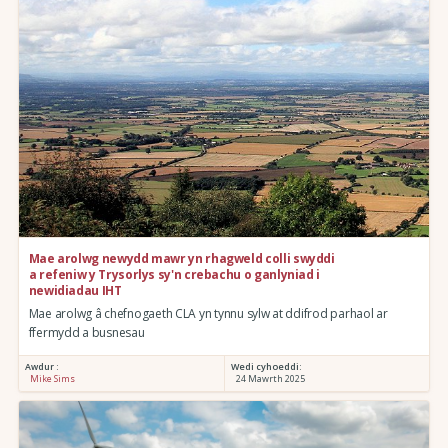
Mae arolwg newydd mawr yn rhagweld colli swyddi
a refeniw y Trysorlys sy'n crebachu o ganlyniad i
newidiadau IHT
Mae arolwg â chefnogaeth CLA yn tynnu sylw at ddifrod parhaol ar
ffermydd a busnesau
Awdur :
Wedi cyhoeddi:
Mike Sims
24 Mawrth 2025