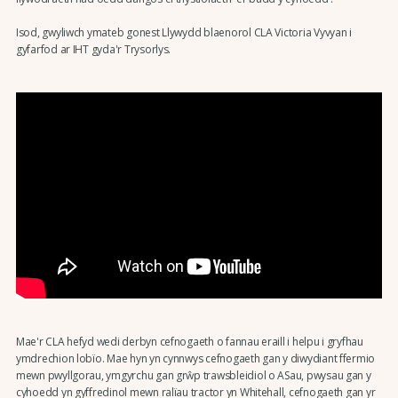
Isod, gwyliwch ymateb gonest Llywydd blaenorol CLA Victoria Vyvyan i
gyfarfod ar IHT gyda'r Trysorlys.
Mae'r CLA hefyd wedi derbyn cefnogaeth o fannau eraill i helpu i gryfhau
ymdrechion lobïo. Mae hyn yn cynnwys cefnogaeth gan y diwydiant ffermio
mewn pwyllgorau, ymgyrchu gan grŵp trawsbleidiol o ASau, pwysau gan y
cyhoedd yn gyffredinol mewn ralïau tractor yn Whitehall, cefnogaeth gan yr