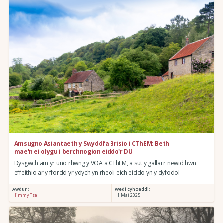
Amsugno Asiantaeth y Swyddfa Brisio i CThEM: Beth
mae'n ei olygu i berchnogion eiddo'r DU
Dysgwch am yr uno rhwng y VOA a CThEM, a sut y gallai'r newid hwn
effeithio ar y ffordd yr ydych yn rheoli eich eiddo yn y dyfodol
Awdur :
Wedi cyhoeddi:
Jimmy Tse
1 Mai 2025