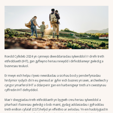
Roedd Cyllideb 2024 yn cynnwys diweddariadau sylweddol i'r drefn treth
etifeddiaeth (IHT), gan gyflwyno heriau newydd i dirfeddianwyr gwledig a
busnesau teuluol.
Er mwyn eich helpu i lywio newidiadau a sicrhau bod y penderfyniadau
hirdymor rydych chi'n eu gwneud ar gyfer eich busnes yn iawn, archwiliwch y
cyngor ymarferol IHT a ddarperir gan ein harbenigwyr treth a'n cwestiynau
cyffredin IHT defnyddiol.
Mae'r diwygiadau treth etifeddiaeth yn bygwth creu heriau sylweddol a
pharhaol i fusnesau gwledig o bob maint, gydag addasiadau i gyfraddau
treth enillion cyfalaf (CGT) hefyd yn effeithio ar aelodau. Yn ein hadolygiad In