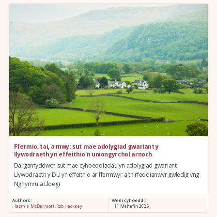
Ffermio, tai, a mwy: sut mae adolygiad gwariant y
llywodraeth yn effeithio'n uniongyrchol arnoch
Darganfyddwch sut mae cyhoeddiadau yn adolygiad gwariant
Llywodraeth y DU yn effeithio ar ffermwyr a thirfeddianwyr gwledig yng
Nghymru a Lloegr
Authors :
Wedi cyhoeddi:
Jasmin McDermott
,
Rob Hackney
11 Mehefin 2025