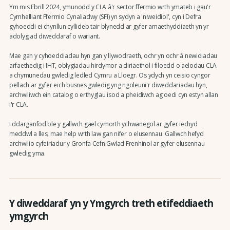
Ym mis Ebrill 2024, ymunodd y CLA â'r sector ffermio wrth ymateb i gau'r
Cymhelliant Ffermio Cynaliadwy (SFI) yn sydyn a 'niweidiol', cyn i Defra
gyhoeddi ei chynllun cyllideb tair blynedd ar gyfer amaethyddiaeth yn yr
adolygiad diweddaraf o wariant.
Mae gan y cyhoeddiadau hyn gan y llywodraeth, ochr yn ochr â newidiadau
arfaethedig i IHT, oblygiadau hirdymor a diriaethol i filoedd o aelodau CLA
a chymunedau gwledig ledled Cymru a Lloegr. Os ydych yn ceisio cyngor
pellach ar gyfer eich busnes gwledig yng ngoleuni'r diweddariadau hyn,
archwiliwch ein catalog o erthyglau isod a pheidiwch ag oedi cyn estyn allan
i'r CLA.
I ddarganfod ble y gallwch gael cymorth ychwanegol ar gyfer iechyd
meddwl a lles, mae help wrth law gan nifer o elusennau. Gallwch hefyd
archwilio cyfeiriadur y Gronfa Cefn Gwlad Frenhinol ar gyfer elusennau
gwledig yma.
Y diweddaraf yn y Ymgyrch treth etifeddiaeth
ymgyrch