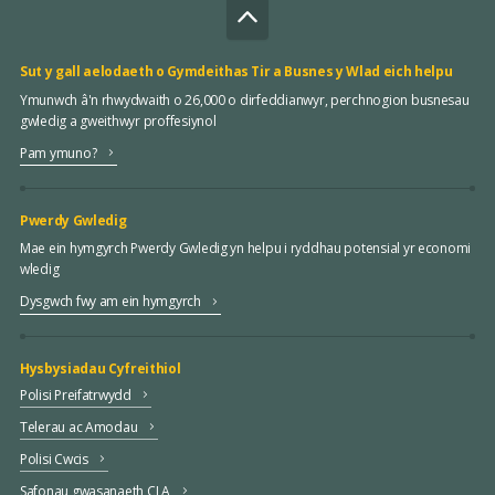
Sut y gall aelodaeth o Gymdeithas Tir a Busnes y Wlad eich helpu
Ymunwch â'n rhwydwaith o 26,000 o dirfeddianwyr, perchnogion busnesau
gwledig a gweithwyr proffesiynol
Pam ymuno?
Pwerdy Gwledig
Mae ein hymgyrch Pwerdy Gwledig yn helpu i ryddhau potensial yr economi
wledig
Dysgwch fwy am ein hymgyrch
Hysbysiadau Cyfreithiol
Polisi Preifatrwydd
Telerau ac Amodau
Polisi Cwcis
Safonau gwasanaeth CLA