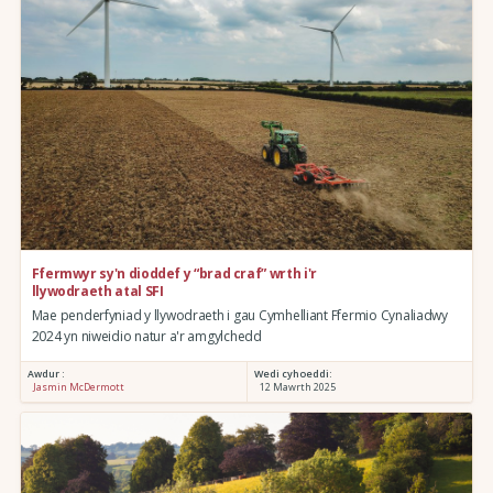
Ffermwyr sy'n dioddef y “brad craf” wrth i'r
llywodraeth atal SFI
Mae penderfyniad y llywodraeth i gau Cymhelliant Ffermio Cynaliadwy
2024 yn niweidio natur a'r amgylchedd
Awdur :
Wedi cyhoeddi:
Jasmin McDermott
12 Mawrth 2025