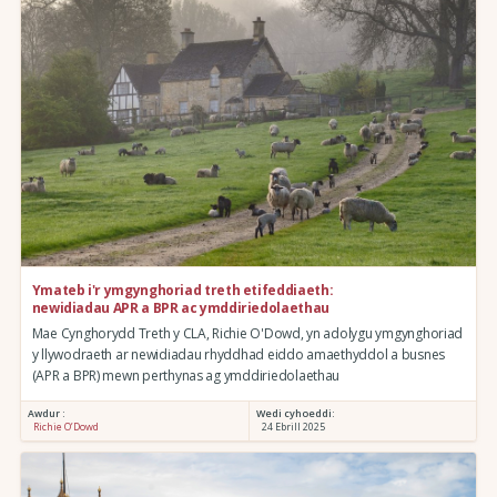
Ymateb i'r ymgynghoriad treth etifeddiaeth:
newidiadau APR a BPR ac ymddiriedolaethau
Mae Cynghorydd Treth y CLA, Richie O'Dowd, yn adolygu ymgynghoriad
y llywodraeth ar newidiadau rhyddhad eiddo amaethyddol a busnes
(APR a BPR) mewn perthynas ag ymddiriedolaethau
Awdur :
Wedi cyhoeddi:
Richie O’Dowd
24 Ebrill 2025