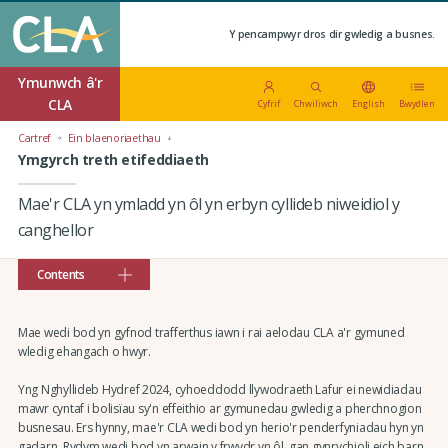
Y pencampwyr dros dir gwledig a busnes.
Ymunwch â'r
CLA
Cyfrif
Chwiliwch
English
Bwydlen
Cartref
Ein blaenoriaethau
Ymgyrch treth etifeddiaeth
Mae'r CLA yn ymladd yn ôl yn erbyn cyllideb niweidiol y
canghellor
Contents
Mae wedi bod yn gyfnod trafferthus iawn i rai aelodau CLA a'r gymuned
wledig ehangach o hwyr.
Yng Nghyllideb Hydref 2024, cyhoeddodd llywodraeth Lafur ei newidiadau
mawr cyntaf i bolisïau sy'n effeithio ar gymunedau gwledig a pherchnogion
busnesau. Ers hynny, mae'r CLA wedi bod yn herio'r penderfyniadau hyn yn
gadarn. Rydym wedi bod yn arwain y frwydr yn ôl, gan gynrychioli eich barn