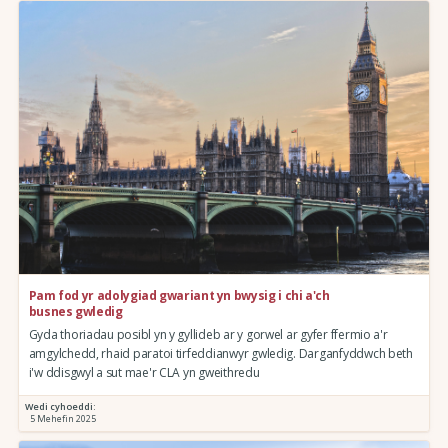
Pam fod yr adolygiad gwariant yn bwysig i chi a'ch
busnes gwledig
Gyda thoriadau posibl yn y gyllideb ar y gorwel ar gyfer ffermio a'r
amgylchedd, rhaid paratoi tirfeddianwyr gwledig. Darganfyddwch beth
i'w ddisgwyl a sut mae'r CLA yn gweithredu
Wedi cyhoeddi:
5 Mehefin 2025