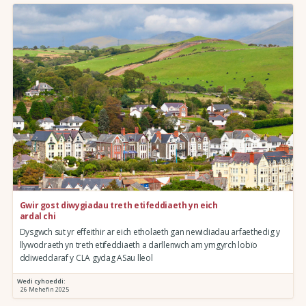
Gwir gost diwygiadau treth etifeddiaeth yn eich
ardal chi
Dysgwch sut yr effeithir ar eich etholaeth gan newidiadau arfaethedig y
llywodraeth yn treth etifeddiaeth a darllenwch am ymgyrch lobïo
ddiweddaraf y CLA gydag ASau lleol
Wedi cyhoeddi:
26 Mehefin 2025