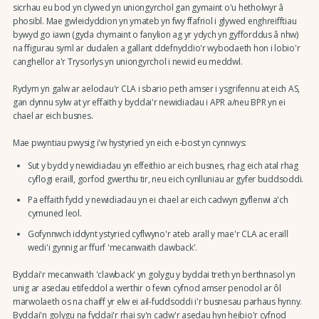
sicrhau eu bod yn clywed yn uniongyrchol gan gymaint o'u hetholwyr â
phosibl. Mae gwleidyddion yn ymateb yn fwy ffafriol i glywed enghreifftiau
bywyd go iawn (gyda chymaint o fanylion ag yr ydych yn gyfforddus â nhw)
na ffigurau syml ar dudalen a gallant ddefnyddio'r wybodaeth hon i lobio'r
canghellor a'r Trysorlys yn uniongyrchol i newid eu meddwl.
Rydym yn galw ar aelodau'r CLA i sbario peth amser i ysgrifennu at eich AS,
gan dynnu sylw at yr effaith y byddai'r newidiadau i APR a/neu BPR yn ei
chael ar eich busnes.
Mae pwyntiau pwysig i'w hystyried yn eich e-bost yn cynnwys:
Sut y bydd y newidiadau yn effeithio ar eich busnes, rhag eich atal rhag
cyflogi eraill, gorfod gwerthu tir, neu eich cynlluniau ar gyfer buddsoddi.
Pa effaith fydd y newidiadau yn ei chael ar eich cadwyn gyflenwi a'ch
cymuned leol.
Gofynnwch iddynt ystyried cyflwyno'r ateb arall y mae'r CLA ac eraill
wedi'i gynnig ar ffurf 'mecanwaith clawback'.
Byddai'r mecanwaith 'clawback' yn golygu y byddai treth yn berthnasol yn
unig ar asedau etifeddol a werthir o fewn cyfnod amser penodol ar ôl
marwolaeth os na chaiff yr elw ei ail-fuddsoddi i'r busnesau parhaus hynny.
Byddai'n golygu na fyddai'r rhai sy'n cadw'r asedau hyn heibio'r cyfnod