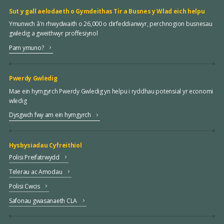
Sut y gall aelodaeth o Gymdeithas Tir a Busnes y Wlad eich helpu
Ymunwch â'n rhwydwaith o 26,000 o dirfeddianwyr, perchnogion busnesau
gwledig a gweithwyr proffesiynol
Pam ymuno?
Pwerdy Gwledig
Mae ein hymgyrch Pwerdy Gwledig yn helpu i ryddhau potensial yr economi
wledig
Dysgwch fwy am ein hymgyrch
Hysbysiadau Cyfreithiol
Polisi Preifatrwydd
Telerau ac Amodau
Polisi Cwcis
Safonau gwasanaeth CLA