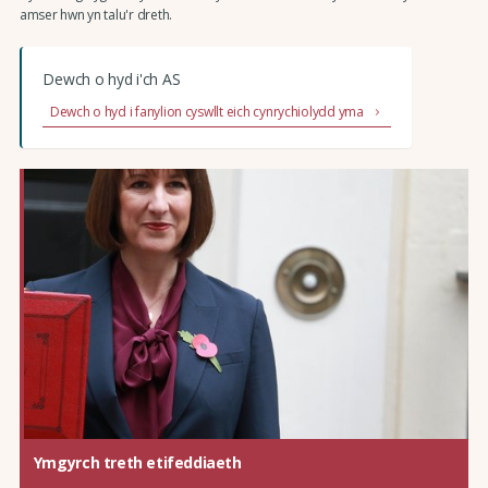
amser hwn yn talu'r dreth.
Dewch o hyd i'ch AS
Dewch o hyd i fanylion cyswllt eich cynrychiolydd yma
Ymgyrch treth etifeddiaeth