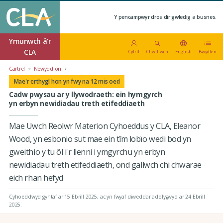
Y pencampwyr dros dir gwledig a busnes.
Ymunwch â'r
CLA
Cyfrif
Chwiliwch
English
Bwydlen
Cartref
Newyddion
Mae'r erthygl hon yn fwy na 12 mis oed
Cadw pwysau ar y llywodraeth: ein hymgyrch
yn erbyn newidiadau treth etifeddiaeth
Mae Uwch Reolwr Materion Cyhoeddus y CLA, Eleanor
Wood, yn esbonio sut mae ein tîm lobïo wedi bod yn
gweithio y tu ôl i'r llenni i ymgyrchu yn erbyn
newidiadau treth etifeddiaeth, ond gallwch chi chwarae
eich rhan hefyd
Cyhoeddwyd gyntaf ar 15 Ebrill 2025
, ac yn fwyaf diweddar adolygwyd ar 24 Ebrill
2025.