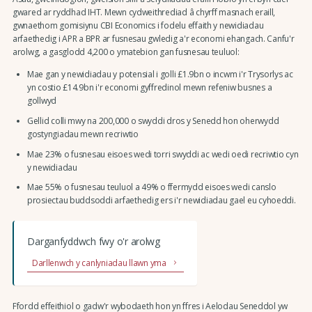
gwared ar ryddhad IHT. Mewn cydweithrediad â chyrff masnach eraill,
gwnaethom gomisiynu CBI Economics i fodelu effaith y newidiadau
arfaethedig i APR a BPR ar fusnesau gwledig a'r economi ehangach. Canfu'r
arolwg, a gasglodd 4,200 o ymatebion gan fusnesau teuluol:
Mae gan y newidiadau y potensial i golli £1.9bn o incwm i'r Trysorlys ac
yn costio £14.9bn i'r economi gyffredinol mewn refeniw busnes a
gollwyd
Gellid colli mwy na 200,000 o swyddi dros y Senedd hon oherwydd
gostyngiadau mewn recriwtio
Mae 23% o fusnesau eisoes wedi torri swyddi ac wedi oedi recriwtio cyn
y newidiadau
Mae 55% o fusnesau teuluol a 49% o ffermydd eisoes wedi canslo
prosiectau buddsoddi arfaethedig ers i'r newidiadau gael eu cyhoeddi.
Darganfyddwch fwy o'r arolwg
Darllenwch y canlyniadau llawn yma
Ffordd effeithiol o gadw'r wybodaeth hon yn ffres i Aelodau Seneddol yw