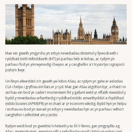
Mae ein gwaith ymgyrchu yn erbyn newidiadau dinistriol y llywodraeth i
ryddhad treth etifeddiaeth (IHT) yn parhau heb ei leihau, ac rydym yn
parhau i fod yn ymrwymedig i bwyso ar y canghellor a'r trysorlys i sgrapio'r
polisi'n llwyr.
Un llinyn allweddol o'n gwaith yw lobïo ASau, ac rydym yn galw ar aelodau
CLA i helpu i gryfhau ein llais ar y cyd. Mae gan ASau atgofion byr, a rhaid i ni
sicrhau ein bod yn cadw'r momentwm fel y gallant weld yr effaith niweidiol y
bydd y newidiadau arfaethedig i ryddhad eiddo amaethyddol a rhyddhad
eiddo busnes (APR/BPR) yn ei chael ar yr economi wledig. Bydd hyn yn helpu
i sicrhau eu bod yn siarad yn erbyn y newidiadau hyn ac yn parhau i wthio'r
canghellor i ailfeddwl am y polisi.
Rydym wedi bod yn gweithio'n helaeth y tu ôl i'r llenni, gan ymgysylltu ag
ASau, gweinidogion, gweision sifil a sefydliadau eraill i lobïo yn erbyn cael