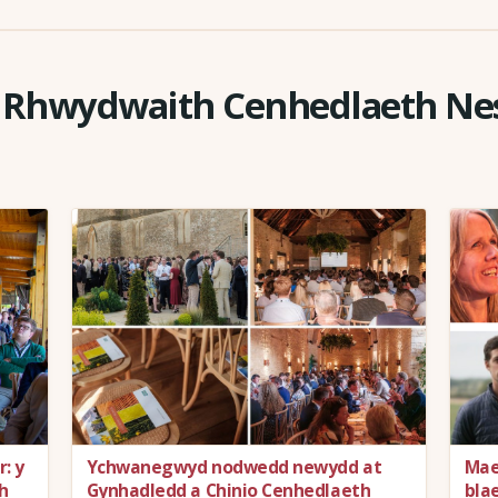
y Rhwydwaith Cenhedlaeth Ne
: y
Ychwanegwyd nodwedd newydd at
Mae
h
Gynhadledd a Chinio Cenhedlaeth
bla