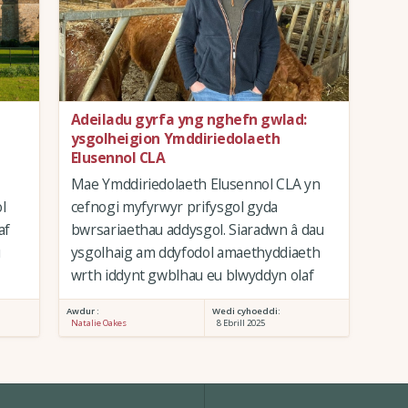
Adeiladu gyrfa yng nghefn gwlad:
ysgolheigion Ymddiriedolaeth
Elusennol CLA
Mae Ymddiriedolaeth Elusennol CLA yn
l
cefnogi myfyrwyr prifysgol gyda
af
bwrsariaethau addysgol. Siaradwn â dau
u
ysgolhaig am ddyfodol amaethyddiaeth
wrth iddynt gwblhau eu blwyddyn olaf
Awdur :
Wedi cyhoeddi:
Natalie Oakes
8 Ebrill 2025