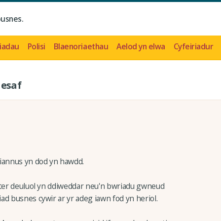
busnes.
iadau
Polisi
Blaenoriaethau
Aelod yn elwa
Cyfeiriadur
esaf
diannus yn dod yn hawdd.
nter deuluol yn ddiweddar neu'n bwriadu gwneud
ad busnes cywir ar yr adeg iawn fod yn heriol.