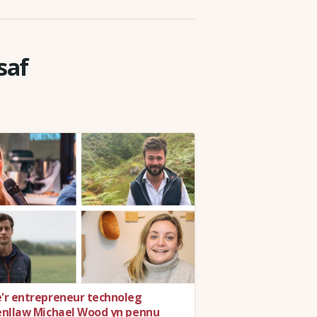
saf
'r entrepreneur technoleg
enllaw Michael Wood yn pennu