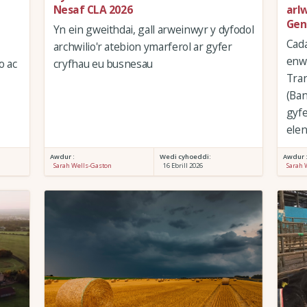
Nesaf CLA 2026
arl
Gen
Yn ein gweithdai, gall arweinwyr y dyfodol
Cad
archwilio'r atebion ymarferol ar gyfer
enw
o ac
cryfhau eu busnesau
Tran
(Ban
gyfe
elen
Awdur :
Wedi cyhoeddi:
Awdur 
Sarah Wells-Gaston
16 Ebrill 2026
Sarah 