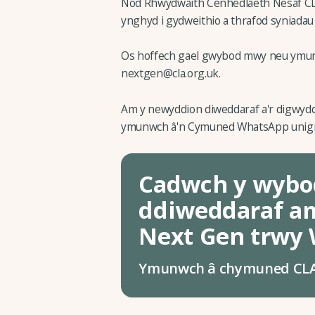
Nod Rhwydwaith Cenhedlaeth Nesaf CLA 
ynghyd i gydweithio a thrafod syniada
Os hoffech gael gwybod mwy neu ymuno
nextgen@cla.org.uk.
Am y newyddion diweddaraf a'r digwyddia
ymunwch â'n Cymuned WhatsApp unigryw
Cadwch y wybo
ddiweddaraf a
Next Gen trwy
Ymunwch â chymuned CL