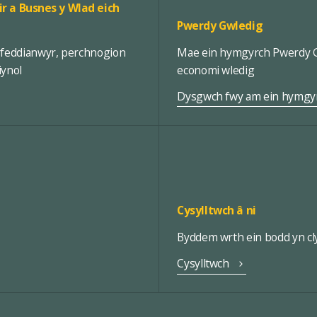
ir a Busnes y Wlad eich
Pwerdy Gwledig
rfeddianwyr, perchnogion
Mae ein hymgyrch Pwerdy Gw
iynol
economi wledig
Dysgwch fwy am ein hymgy
Cysylltwch â ni
Byddem wrth ein bodd yn cly
Cysylltwch