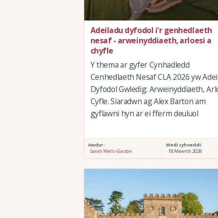
Adeiladu dyfodol i'r genhedlaeth
nesaf - arweinyddiaeth, arloesi a
chyfle
Y thema ar gyfer Cynhadledd
Cenhedlaeth Nesaf CLA 2026 yw Adei
Dyfodol Gwledig: Arweinyddiaeth, Arl
Cyfle. Siaradwn ag Alex Barton am
gyflawni hyn ar ei fferm deuluol
Awdur :
Wedi cyhoeddi:
Sarah Wells-Gaston
18 Mawrth 2026