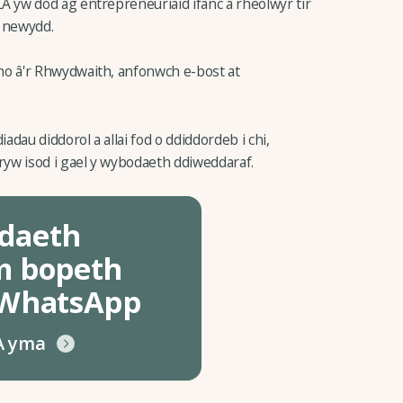
yw dod ag entrepreneuriaid ifanc a rheolwyr tir
u newydd.
 â'r Rhwydwaith, anfonwch e-bost at
dau diddorol a allai fod o ddiddordeb i chi,
 isod i gael y wybodaeth ddiweddaraf.
daeth
m bopeth
 WhatsApp
A yma