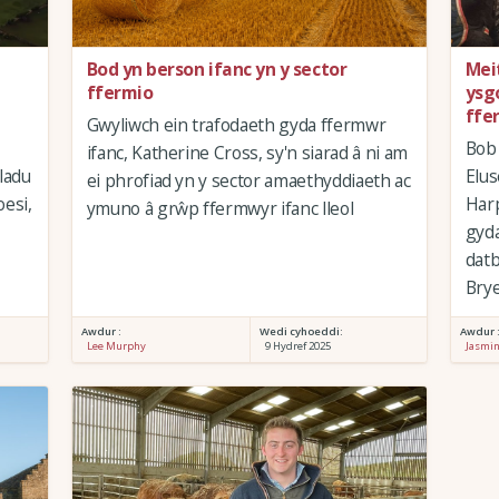
Bod yn berson ifanc yn y sector
Meit
ffermio
ysg
ffe
Gwyliwch ein trafodaeth gyda ffermwr
Bob
ifanc, Katherine Cross, sy'n siarad â ni am
ladu
Elus
ei phrofiad yn y sector amaethyddiaeth ac
oesi,
Har
ymuno â grŵp ffermwyr ifanc lleol
gyda
datb
Brye
Awdur :
Wedi cyhoeddi:
Awdur 
Lee Murphy
9 Hydref 2025
Jasmi