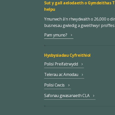
Sut y gall aelodaeth o Gymdeithas T
helpu
Ymunwch â'n rhwydwaith o 26,000 o di
busnesau gwledig a gweithwyr proffes
Pam ymuno?
Hysbysiadau Cyfreithiol
Polisi Preifatrwydd
Telerau ac Amodau
Polisi Cwcis
Safonau gwasanaeth CLA