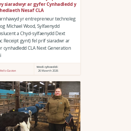
wy siaradwyr ar gyfer Cynhadledd y
hedlaeth Nesaf CLA
arnhawyd yr entrepreneur technoleg
og Michael Wood, Sylfaenydd
slucent a Chyd-sylfaenydd Dext
c Receipt gynt) fel prif siaradwr ar
r cynhadledd CLA Next Generation
i
:
Wedi cyhoeddi:
Wells-Gaston
26 Mawrth 2026