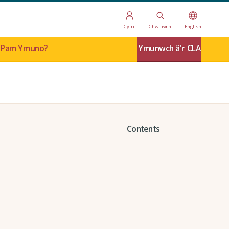
Cyfrif
Chwiliwch
English
Pam Ymuno?
Ymunwch â'r CLA
Contents