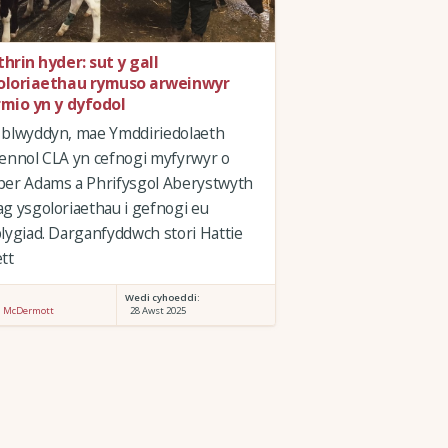
hrin hyder: sut y gall
oloriaethau rymuso arweinwyr
rmio yn y dyfodol
 blwyddyn, mae Ymddiriedolaeth
ennol CLA yn cefnogi myfyrwyr o
per Adams a Phrifysgol Aberystwyth
g ysgoloriaethau i gefnogi eu
lygiad. Darganfyddwch stori Hattie
tt
:
Wedi cyhoeddi:
n McDermott
28 Awst 2025