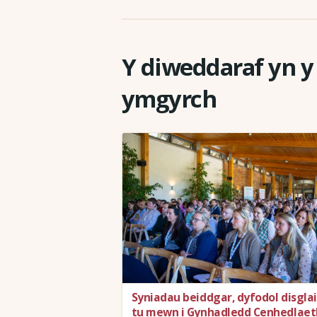
Y diweddaraf yn 
ymgyrch
Syniadau beiddgar, dyfodol disglair
tu mewn i Gynhadledd Cenhedlaet