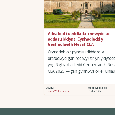
Adnabod tueddiadau newydd ac
addasu iddynt: Cynhadledd y
Genhedlaeth Nesaf CLA
Crynodeb o'r pynciau diddorol a
drafodwyd gan reolwyr tir yn y dyfodo
yng Nghynhadledd Cenhedlaeth Nes
CLA 2025 — gan gynnwys oriel lunia
Awdur :
Wedi cyhoeddi:
Sarah Wells-Gaston
8 Mai 2025