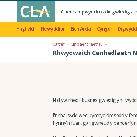
Y pencampwyr dros dir gwledig a 
Ynghylch
Newyddion
Eich Ardal
Cyngor
Digwydd
Cartref
Ein blaenoriaethau
Rhwydwaith Cenhedlaeth N
Nid yw rheoli busnes gwledig yn llwyd
I'r rhai sydd wedi cymryd drosodd y fe
hynny'n fuan, gall gwneud y penderfyni