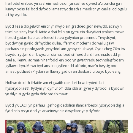
hanfodol ein bod yn cael ein hachosion yn cael eu clywed a'u parchu gan
lunwyr polisi fel bod dyfodol amaethyddiaeth a rheoli tir yn cael ei ddiogelu
a'i hyrwyddo.
Bydd lles a diogelwch ein tir yn nwylo ein graddedigion newydd, ac rwy'n
teimlo'n sicr y bydd Hattie a rhai fel hi yn gyrru ein diwydiant ymlaen mewn
ffordd gadarnhaol ac arloesol i ateb gofynion presennol. Trwyddynt,
byddwn yn gweld defnyddio dulliau ffermio modern i ddiwallu galw
parhaus ein poblogaeth gynyddol am gynhyrchu bwyd. Gyda cheg 70m i'w
bwydo, rydym dan bwysau i sicrhau bod silffoedd archfarchnadoedd yn
cael eu llenwi, ac mae'n hanfodol ein bod yn gweithredu technoleg fodern i
gyflawni hyn. Mewn byd ansicr o gyfleoedd allforio, mae'n bwysig bod
amaethyddiaeth Prydain ar flaen y gad o ran dosbarthu bwyd byd-eang.
Hoffwn ddiolch i Hattie am ei gwaith caled, ei brwdfrydedd a'i
hysbrydoliaeth. Rydym yn dymuno'n dda iddi ar gyfer y dyfodol a byddwn
yn dilyn ei gyrfa gyda diddordeb mawr.
Bydd y CLACT yn parhau i gefnogi oedolion ifanc arloesol, ysbrydoledig, a
fydd heb os yn dod yn arweinwyr ein diwydiant yn y dyfodol.