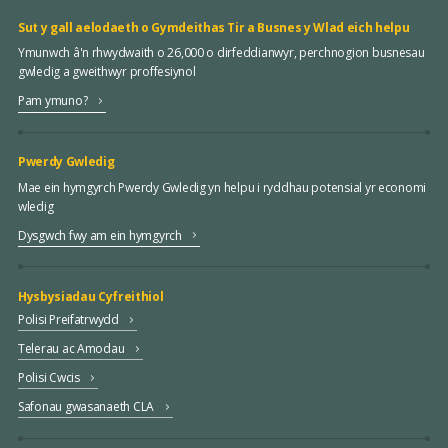
Sut y gall aelodaeth o Gymdeithas Tir a Busnes y Wlad eich helpu
Ymunwch â'n rhwydwaith o 26,000 o dirfeddianwyr, perchnogion busnesau
gwledig a gweithwyr proffesiynol
Pam ymuno?
Pwerdy Gwledig
Mae ein hymgyrch Pwerdy Gwledig yn helpu i ryddhau potensial yr economi
wledig
Dysgwch fwy am ein hymgyrch
Hysbysiadau Cyfreithiol
Polisi Preifatrwydd
Telerau ac Amodau
Polisi Cwcis
Safonau gwasanaeth CLA