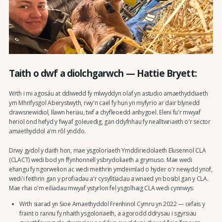
Taith o dwf a diolchgarwch — Hattie Bryett:
Wrth i mi agosáu at ddiwedd fy mlwyddyn olaf yn astudio amaethyddiaeth
ym Mhrifysgol Aberystwyth, rwy'n cael fy hun yn myfyrio ar dair blynedd
drawsnewidiol, llawn heriau, twf a chyfleoedd anhygoel. Eleni fu'r mwyaf
heriol ond hefyd y fwyaf goleuedig, gan ddyfnhau fy nealltwriaeth o'r sector
amaethyddol a'm rôl ynddo.
Drwy gydol y daith hon, mae ysgoloriaeth Ymddiriedolaeth Elusennol CLA
(CLACT) wedi bod yn ffynhonnell ysbrydoliaeth a grymuso. Mae wedi
ehangu fy ngorwelion ac wedi meithrin ymdeimlad o hyder o'r newydd ynof,
wedi'i feithrin gan y profiadau a'r cysylltiadau a wnaed yn bosibl gan y CLA.
Mae rhai o'm eiliadau mwyaf ystyrlon fel ysgolhaig CLA wedi cynnwys:
Wrth siarad yn Sioe Amaethyddol Frenhinol Cymru yn 2022 — cefais y
fraint o rannu fy nhaith ysgoloriaeth, a agorodd ddrysau i sgyrsiau