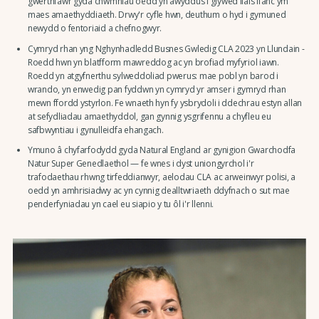
gwerthfawr gyda chwmnïau oedd yn awyddus i glywed llais ifanc ym
maes amaethyddiaeth. Drwy'r cyfle hwn, deuthum o hyd i gymuned
newydd o fentoriaid a chefnogwyr.
Cymryd rhan yng Nghynhadledd Busnes Gwledig CLA 2023 yn Llundain -
Roedd hwn yn blatfform mawreddog ac yn brofiad myfyriol iawn.
Roedd yn atgyfnerthu sylweddoliad pwerus: mae pobl yn barod i
wrando, yn enwedig pan fyddwn yn cymryd yr amser i gymryd rhan
mewn ffordd ystyrlon. Fe wnaeth hyn fy ysbrydoli i ddechrau estyn allan
at sefydliadau amaethyddol, gan gynnig ysgrifennu a chyfleu eu
safbwyntiau i gynulleidfa ehangach.
Ymuno â chyfarfodydd gyda Natural England ar gynigion Gwarchodfa
Natur Super Genedlaethol — fe wnes i dyst uniongyrchol i'r
trafodaethau rhwng tirfeddianwyr, aelodau CLA ac arweinwyr polisi, a
oedd yn amhrisiadwy ac yn cynnig dealltwriaeth ddyfnach o sut mae
penderfyniadau yn cael eu siapio y tu ôl i'r llenni.