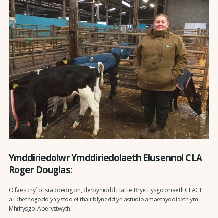
Ymddiriedolwr Ymddiriedolaeth Elusennol CLA
Roger Douglas:
O faes cryf o israddedigion, derbyniodd Hattie Bryett ysgoloriaeth CLACT,
a'i chefnogodd yn ystod ei thair blynedd yn astudio amaethyddiaeth ym
Mhrifysgol Aberystwyth.