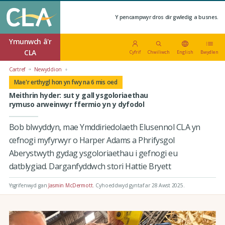
Y pencampwyr dros dir gwledig a busnes.
Ymunwch â'r
CLA
Cyfrif
Chwiliwch
English
Bwydlen
Cartref
Newyddion
Mae'r erthygl hon yn fwy na 6 mis oed
Meithrin hyder: sut y gall ysgoloriaethau
rymuso arweinwyr ffermio yn y dyfodol
Bob blwyddyn, mae Ymddiriedolaeth Elusennol CLA yn
cefnogi myfyrwyr o Harper Adams a Phrifysgol
Aberystwyth gydag ysgoloriaethau i gefnogi eu
datblygiad. Darganfyddwch stori Hattie Bryett
Ysgrifenwyd gan
Jasmin McDermott
.
Cyhoeddwyd gyntaf ar 28 Awst 2025
.