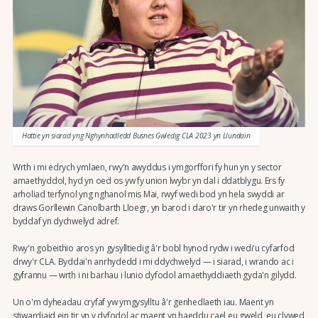
Hattie yn siarad yng Nghynhadledd Busnes Gwledig CLA 2023 yn Llundain
Wrth i mi edrych ymlaen, rwy'n awyddus i ymgorffori fy hun yn y sector
amaethyddol, hyd yn oed os yw fy union lwybr yn dal i ddatblygu. Ers fy
arholiad terfynol yng nghanol mis Mai, rwyf wedi bod yn hela swyddi ar
draws Gorllewin Canolbarth Lloegr, yn barod i daro'r tir yn rhedeg unwaith y
byddaf yn dychwelyd adref.
Rwy'n gobeithio aros yn gysylltiedig â'r bobl hynod rydw i wedi'u cyfarfod
drwy'r CLA. Byddai'n anrhydedd i mi ddychwelyd — i siarad, i wrando ac i
gyfrannu — wrth i ni barhau i lunio dyfodol amaethyddiaeth gyda'n gilydd.
Un o'm dyheadau cryfaf yw ymgysylltu â'r genhedlaeth iau. Maent yn
stiwardiaid ein tir yn y dyfodol ac maent yn haeddu cael eu gweld, eu clywed