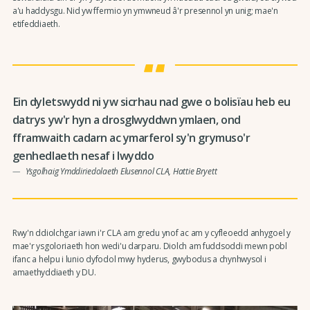
a'u haddysgu. Nid yw ffermio yn ymwneud â'r presennol yn unig; mae'n
etifeddiaeth.
Ein dyletswydd ni yw sicrhau nad gwe o bolisïau heb eu
datrys yw'r hyn a drosglwyddwn ymlaen, ond
fframwaith cadarn ac ymarferol sy'n grymuso'r
genhedlaeth nesaf i lwyddo
Ysgolhaig Ymddiriedolaeth Elusennol CLA, Hattie Bryett
Rwy'n ddiolchgar iawn i'r CLA am gredu ynof ac am y cyfleoedd anhygoel y
mae'r ysgoloriaeth hon wedi'u darparu. Diolch am fuddsoddi mewn pobl
ifanc a helpu i lunio dyfodol mwy hyderus, gwybodus a chynhwysol i
amaethyddiaeth y DU.