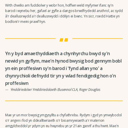
Wrth chwilio am fuddiolwr y wobr hon, hoffwn weld myfyriwr ifanc sy'n
barod i wynebu her, gafael ar gyfle a dangos brwdfrydedd aruthrol, ac sydd
â'r deallusrwydd a'r deallusrwydd i ddilyn ei bwnc. Yn sicr, roedd Hattie yn
bodloni'r meini prawf hyn.
Yn y byd amaethyddiaeth a chynhyrchu bwyd sy'n
newid yn gyflym, mae'n hynod bwysig bod gennym bobl
yn ein proffesiwn sy'n barod i 'fynd allan yno' a
chynrychioli defnydd tir yn y wlad fendigedig hon o'n
proffesiwn
Ymddiriedolwr Ymddiriedolaeth Elusennol CLA, Roger Douglas
Mae yr un mor bwysig ymgysylltu a chyfathrebu. Rydym i gyd yn ymwybodol
o'r angen i fod yn ddealltwriaeth o'r bioamrywiaeth a'r materion
amgylcheddol yr ydym yn eu hwynebu yn yr 21ain ganrif a thu hwnt. Mae'n