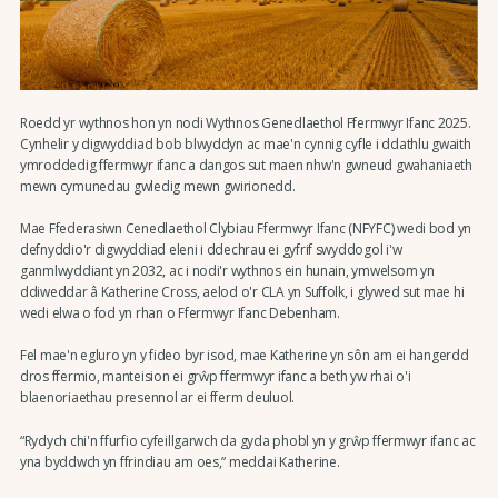
Roedd yr wythnos hon yn nodi Wythnos Genedlaethol Ffermwyr Ifanc 2025.
Cynhelir y digwyddiad bob blwyddyn ac mae'n cynnig cyfle i ddathlu gwaith
ymroddedig ffermwyr ifanc a dangos sut maen nhw'n gwneud gwahaniaeth
mewn cymunedau gwledig mewn gwirionedd.
Mae Ffederasiwn Cenedlaethol Clybiau Ffermwyr Ifanc (NFYFC) wedi bod yn
defnyddio'r digwyddiad eleni i ddechrau ei gyfrif swyddogol i'w
ganmlwyddiant yn 2032, ac i nodi'r wythnos ein hunain, ymwelsom yn
ddiweddar â Katherine Cross, aelod o'r CLA yn Suffolk, i glywed sut mae hi
wedi elwa o fod yn rhan o Ffermwyr Ifanc Debenham.
Fel mae'n egluro yn y fideo byr isod, mae Katherine yn sôn am ei hangerdd
dros ffermio, manteision ei grŵp ffermwyr ifanc a beth yw rhai o'i
blaenoriaethau presennol ar ei fferm deuluol.
“Rydych chi'n ffurfio cyfeillgarwch da gyda phobl yn y grŵp ffermwyr ifanc ac
yna byddwch yn ffrindiau am oes,” meddai Katherine.