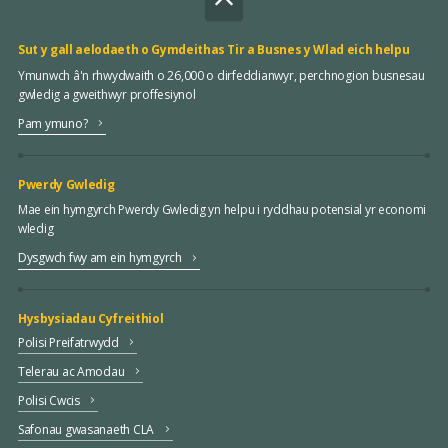
Sut y gall aelodaeth o Gymdeithas Tir a Busnes y Wlad eich helpu
Ymunwch â'n rhwydwaith o 26,000 o dirfeddianwyr, perchnogion busnesau
gwledig a gweithwyr proffesiynol
Pam ymuno?
Pwerdy Gwledig
Mae ein hymgyrch Pwerdy Gwledig yn helpu i ryddhau potensial yr economi
wledig
Dysgwch fwy am ein hymgyrch
Hysbysiadau Cyfreithiol
Polisi Preifatrwydd
Telerau ac Amodau
Polisi Cwcis
Safonau gwasanaeth CLA