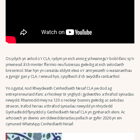
Os ydych yn aelod o'r CLA, rydym yn eich annog ychwanegu'r bobl ifanc sy'n
ymwneud â'ch menter ffermio neu fusnesau gwledig at eich aelodaeth
bresennol. Mae hyn yn caniatáu iddynt elwa o'r amrywiaeth o wasanaethau
a gynigir gan y CLA. I wneud hyn, cysylltwch â'ch swyddfa ranbarthol.
Yn ogystal, nod Rhwydwaith Cenhedlaeth Nesaf CLA yw dod ag
entrepreneuriaid ifanc a rheolwyr tir ynghyd i gydweithio a thrafod syniadau
newydd. Rhannodd mwy na 120 o reolwyr busnes gwledig ac aelodau
straeon, trafod heriau a thrafod syniadau newydd yn nhrydedd
Gynhadledd flynyddol y Genhedlaeth Nesaf CLA yn gynharach eleni. Ac
arhoswch yn diwnio am ddiweddariadau pellach ar gyfer 2026 yn ein
cymuned WhatsApp Cenhedlaeth Nesaf.