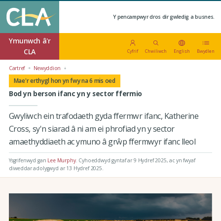
Y pencampwyr dros dir gwledig a busnes.
Ymunwch â'r
CLA
Cyfrif
Chwiliwch
English
Bwydlen
Cartref
Newyddion
Mae'r erthygl hon yn fwy na 6 mis oed
Bod yn berson ifanc yn y sector ffermio
Gwyliwch ein trafodaeth gyda ffermwr ifanc, Katherine
Cross, sy'n siarad â ni am ei phrofiad yn y sector
amaethyddiaeth ac ymuno â grŵp ffermwyr ifanc lleol
Ysgrifenwyd gan
Lee Murphy
.
Cyhoeddwyd gyntaf ar 9 Hydref 2025
, ac yn fwyaf
diweddar adolygwyd ar 13 Hydref 2025.