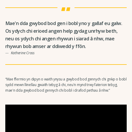
Mae'n dda gwybod bod gen i bobl yno y gallaf eu galw.
Os ydych chi erioed angen help gydag unrhyw beth,
neu os ydych chi angen rhywun i siarad â nhw, mae
rhywun bob amser ar ddiwedd y ffôn.
Katherine Cross
“Mae ffermio yn dipyn o waith ynysu a gwybod bod gennych chi grŵp o bobl
sydd mewn llinellau gwaith tebyg â chi, neu'n mynd trwy faterion tebyg,
mae'n dda gwybod bod gennych chi bobl i drafod pethau â nhw.”