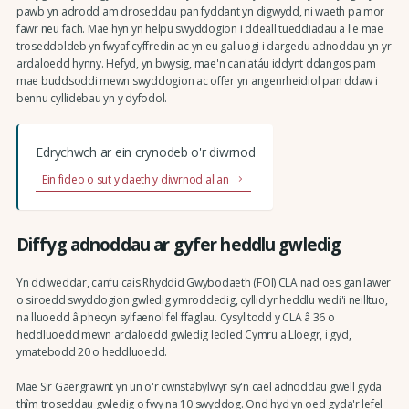
pawb yn adrodd am droseddau pan fyddant yn digwydd, ni waeth pa mor
fawr neu fach. Mae hyn yn helpu swyddogion i ddeall tueddiadau a lle mae
troseddoldeb yn fwyaf cyffredin ac yn eu galluogi i dargedu adnoddau yn yr
ardaloedd hynny. Hefyd, yn bwysig, mae'n caniatáu iddynt ddangos pam
mae buddsoddi mewn swyddogion ac offer yn angenrheidiol pan ddaw i
bennu cyllidebau yn y dyfodol.
Edrychwch ar ein crynodeb o'r diwrnod
Ein fideo o sut y daeth y diwrnod allan
Diffyg adnoddau ar gyfer heddlu gwledig
Yn ddiweddar, canfu cais Rhyddid Gwybodaeth (FOI) CLA nad oes gan lawer
o siroedd swyddogion gwledig ymroddedig, cyllid yr heddlu wedi'i neilltuo,
na lluoedd â phecyn sylfaenol fel ffaglau. Cysylltodd y CLA â 36 o
heddluoedd mewn ardaloedd gwledig ledled Cymru a Lloegr, i gyd,
ymatebodd 20 o heddluoedd.
Mae Sir Gaergrawnt yn un o'r cwnstabylwyr sy'n cael adnoddau gwell gyda
thîm troseddau gwledig o fwy na 10 swyddog. Ond hyd yn oed gyda'r lefel