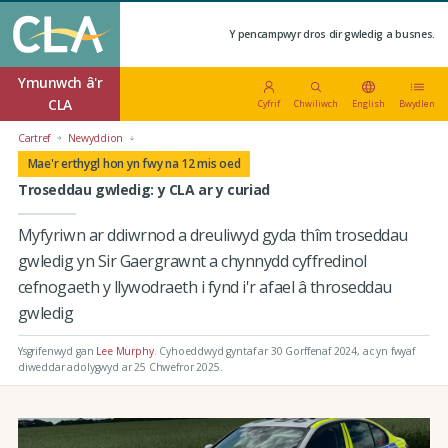
Y pencampwyr dros dir gwledig a busnes.
Ymunwch â'r
CLA
Cyfrif
Chwiliwch
English
Bwydlen
Cartref
Newyddion
Mae'r erthygl hon yn fwy na 12 mis oed
Troseddau gwledig: y CLA ar y curiad
Myfyriwn ar ddiwrnod a dreuliwyd gyda thîm troseddau
gwledig yn Sir Gaergrawnt a chynnydd cyffredinol
cefnogaeth y llywodraeth i fynd i'r afael â throseddau
gwledig
Ysgrifenwyd gan
Lee Murphy
.
Cyhoeddwyd gyntaf ar 30 Gorffenaf 2024
, ac yn fwyaf
diweddar adolygwyd ar 25 Chwefror 2025.