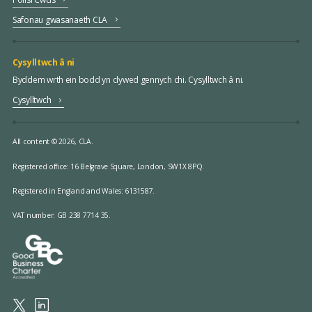
Safonau gwasanaeth CLA
Cysylltwch â ni
Byddem wrth ein bodd yn clywed gennych chi. Cysylltwch â ni.
Cysylltwch
All content © 2026, CLA.
Registered office:
16 Belgrave Square, London, SW1X 8PQ.
Registered in England and Wales: 6131587.
VAT number: GB 238 7714 35.