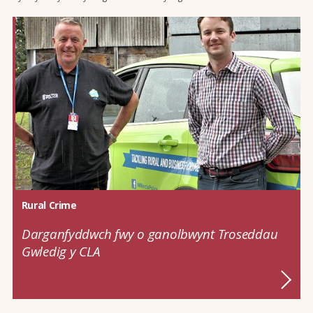
Rural Crime
Darganfyddwch fwy o ganolbwynt Troseddau
Gwledig y CLA