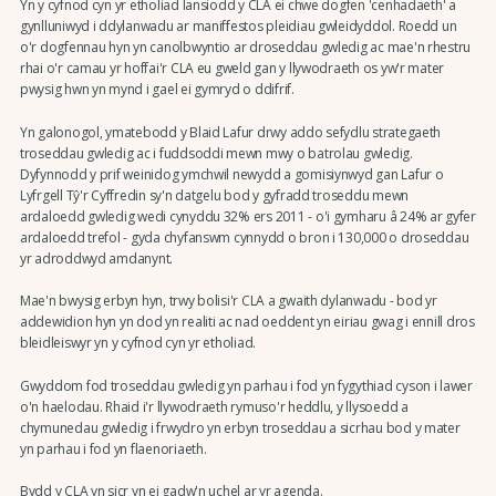
Yn y cyfnod cyn yr etholiad lansiodd y CLA ei chwe dogfen 'cenhadaeth' a
gynlluniwyd i ddylanwadu ar maniffestos pleidiau gwleidyddol. Roedd un
o'r dogfennau hyn yn canolbwyntio ar droseddau gwledig ac mae'n rhestru
rhai o'r camau yr hoffai'r CLA eu gweld gan y llywodraeth os yw'r mater
pwysig hwn yn mynd i gael ei gymryd o ddifrif.
Yn galonogol, ymatebodd y Blaid Lafur drwy addo sefydlu strategaeth
troseddau gwledig ac i fuddsoddi mewn mwy o batrolau gwledig.
Dyfynnodd y prif weinidog ymchwil newydd a gomisiynwyd gan Lafur o
Lyfrgell Tŷ'r Cyffredin sy'n datgelu bod y gyfradd troseddu mewn
ardaloedd gwledig wedi cynyddu 32% ers 2011 - o'i gymharu â 24% ar gyfer
ardaloedd trefol - gyda chyfanswm cynnydd o bron i 130,000 o droseddau
yr adroddwyd amdanynt.
Mae'n bwysig erbyn hyn, trwy bolisi'r CLA a gwaith dylanwadu - bod yr
addewidion hyn yn dod yn realiti ac nad oeddent yn eiriau gwag i ennill dros
bleidleiswyr yn y cyfnod cyn yr etholiad.
Gwyddom fod troseddau gwledig yn parhau i fod yn fygythiad cyson i lawer
o'n haelodau. Rhaid i'r llywodraeth rymuso'r heddlu, y llysoedd a
chymunedau gwledig i frwydro yn erbyn troseddau a sicrhau bod y mater
yn parhau i fod yn flaenoriaeth.
Bydd y CLA yn sicr yn ei gadw'n uchel ar yr agenda.