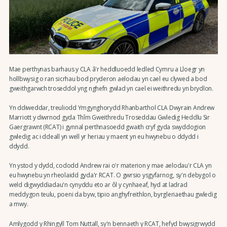
Mae perthynas barhaus y CLA â'r heddluoedd ledled Cymru a Lloegr yn
hollbwysig o ran sicrhau bod pryderon aelodau yn cael eu clywed a bod
gweithgarwch troseddol yng nghefn gwlad yn cael ei weithredu yn brydlon.
Yn ddiweddar, treuliodd Ymgynghorydd Rhanbarthol CLA Dwyrain Andrew
Marriott y diwrnod gyda Thîm Gweithredu Troseddau Gwledig Heddlu Sir
Gaergrawnt (RCAT) i gynnal perthnasoedd gwaith cryf gyda swyddogion
gwledig ac i ddeall yn well yr heriau y maent yn eu hwynebu o ddydd i
ddydd.
Yn ystod y dydd, cododd Andrew rai o'r materion y mae aelodau'r CLA yn
eu hwynebu yn rheolaidd gyda'r RCAT. O gwrsio ysgyfarnog, sy'n debygol o
weld digwyddiadau'n cynyddu eto ar ôl y cynhaeaf, hyd at ladrad
meddygon teulu, poeni da byw, tipio anghyfreithlon, byrgleriaethau gwledig
a mwy.
Amlygodd y Rhingyll Tom Nuttall, sy'n bennaeth y RCAT, hefyd bwysigrwydd