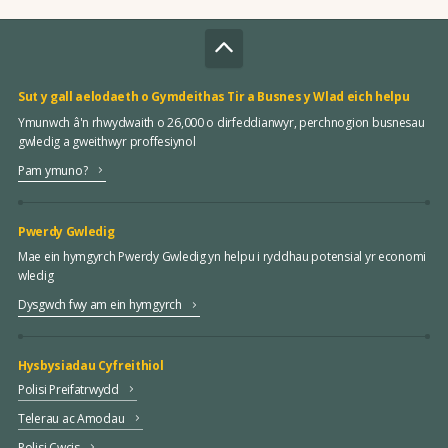
Sut y gall aelodaeth o Gymdeithas Tir a Busnes y Wlad eich helpu
Ymunwch â'n rhwydwaith o 26,000 o dirfeddianwyr, perchnogion busnesau
gwledig a gweithwyr proffesiynol
Pam ymuno?
Pwerdy Gwledig
Mae ein hymgyrch Pwerdy Gwledig yn helpu i ryddhau potensial yr economi
wledig
Dysgwch fwy am ein hymgyrch
Hysbysiadau Cyfreithiol
Polisi Preifatrwydd
Telerau ac Amodau
Polisi Cwcis