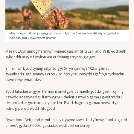
Mae manylion llawn y cynnig Cymhelliant Ffermio Cynaliadwy (SFI) estynedig wedi'u
cyhoeddi gan y llywodraeth heddiw.
Mae'r CLA yn annog ffermwyr i wneud cais am SFI 2024, ar ôl i'r llywodraeth
gyhoeddi mwy o fanylion am ei chynnig estynedig a gwell.
Yr haf hwn bydd cynnig estynedig yr SFI yn cynnwys 102 o gamau
gweithredu, gan gynnwys dros 20 o opsiynau newydd i gefnogi cynhyrchu
bwyd mwy cynaliadwy.
Bydd taliadau ar gyfer ffermio manwl gywir, amaeth-goedwigaeth, cynnig
newydd ac estynedig i ffermwyr yr ucheldir a mwy o gamau gweithredu i
denantiaid ar gontractau tymor byr. Bydd rhagor o gamau newydd yn
cefnogi parodrwydd i lifogydd.
Dywedodd Defra fod y cynllun ar y trywydd iawn i fod y 'mwyaf poblogaidd
erioed', gyda 23,000 o geisiadau wedi cael eu derbyn.