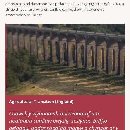
Arhoswch i gael dadansoddiad pellach o'r CLA ar gynnig SFI ar gyfer 2024, a
chliciwch isod i archwilio ein canllaw cynhwysfawr i'r trawsnewid
amaethyddol yn Lloegr.
Agricultural Transition (England)
Cadwch y wybodaeth ddiweddaraf am
nodiadau canllaw pwysig, sesiynau briffio
aelodau, dadansoddiad manwl a chyngor ar y