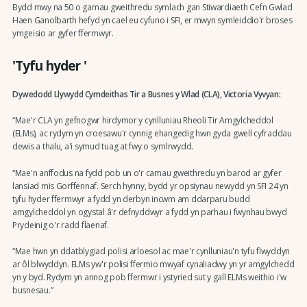
Bydd mwy na 50 o gamau gweithredu symlach gan Stiwardiaeth Cefn Gwlad
Haen Ganolbarth hefyd yn cael eu cyfuno i SFI, er mwyn symleiddio'r broses
ymgeisio ar gyfer ffermwyr.
'Tyfu hyder '
Dywedodd Llywydd Cymdeithas Tir a Busnes y Wlad (CLA), Victoria Vyvyan:
“Mae'r CLA yn gefnogwr hirdymor y cynlluniau Rheoli Tir Amgylcheddol
(ELMs), ac rydym yn croesawu'r cynnig ehangedig hwn gyda gwell cyfraddau
dewis a thalu, a'i symud tuag at fwy o symlrwydd.
“Mae'n anffodus na fydd pob un o'r camau gweithredu yn barod ar gyfer
lansiad mis Gorffennaf. Serch hynny, bydd yr opsiynau newydd yn SFI 24 yn
tyfu hyder ffermwyr a fydd yn derbyn incwm am ddarparu budd
amgylcheddol yn ogystal â'r defnyddwyr a fydd yn parhau i fwynhau bwyd
Prydeinig o'r radd flaenaf.
“Mae hwn yn ddatblygiad polisi arloesol ac mae'r cynlluniau'n tyfu flwyddyn
ar ôl blwyddyn. ELMs yw'r polisi ffermio mwyaf cynaliadwy yn yr amgylchedd
yn y byd. Rydym yn annog pob ffermwr i ystyried sut y gall ELMs weithio i'w
busnesau.”