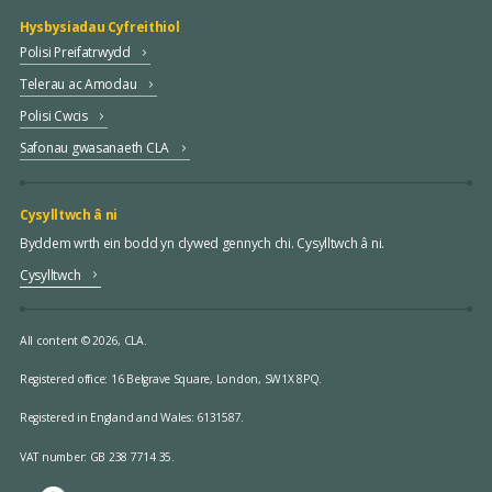
Hysbysiadau Cyfreithiol
Polisi Preifatrwydd
Telerau ac Amodau
Polisi Cwcis
Safonau gwasanaeth CLA
Cysylltwch â ni
Byddem wrth ein bodd yn clywed gennych chi. Cysylltwch â ni.
Cysylltwch
All content © 2026, CLA.
Registered office:
16 Belgrave Square, London, SW1X 8PQ.
Registered in England and Wales: 6131587.
VAT number: GB 238 7714 35.