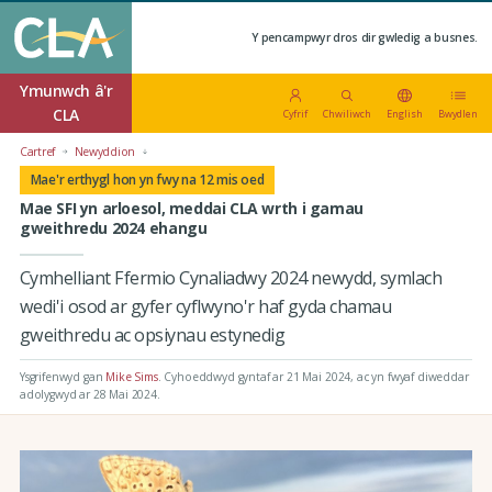
Y pencampwyr dros dir gwledig a busnes.
Ymunwch â'r
CLA
Cyfrif
Chwiliwch
English
Bwydlen
Cartref
Newyddion
Mae'r erthygl hon yn fwy na 12 mis oed
Mae SFI yn arloesol, meddai CLA wrth i gamau
gweithredu 2024 ehangu
Cymhelliant Ffermio Cynaliadwy 2024 newydd, symlach
wedi'i osod ar gyfer cyflwyno'r haf gyda chamau
gweithredu ac opsiynau estynedig
Ysgrifenwyd gan
Mike Sims
.
Cyhoeddwyd gyntaf ar 21 Mai 2024
, ac yn fwyaf diweddar
adolygwyd ar 28 Mai 2024.