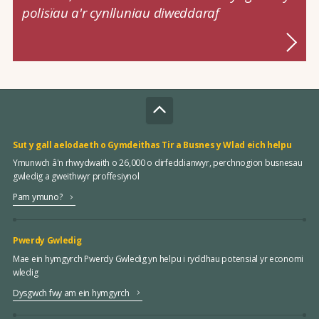
polisïau a'r cynlluniau diweddaraf
Sut y gall aelodaeth o Gymdeithas Tir a Busnes y Wlad eich helpu
Ymunwch â'n rhwydwaith o 26,000 o dirfeddianwyr, perchnogion busnesau
gwledig a gweithwyr proffesiynol
Pam ymuno?
Pwerdy Gwledig
Mae ein hymgyrch Pwerdy Gwledig yn helpu i ryddhau potensial yr economi
wledig
Dysgwch fwy am ein hymgyrch