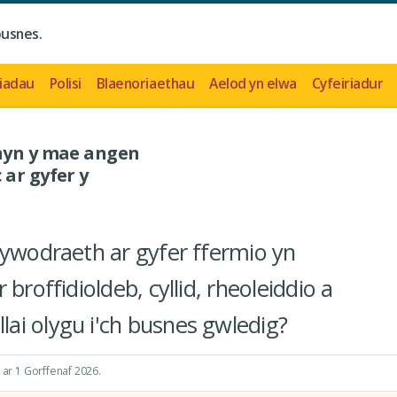
busnes.
iadau
Polisi
Blaenoriaethau
Aelod yn elwa
Cyfeiriadur
 hyn y mae angen
 ar gyfer y
lywodraeth ar gyfer ffermio yn
broffidioldeb, cyllid, rheoleiddio a
ai olygu i'ch busnes gwledig?
ar 1 Gorffenaf 2026
.