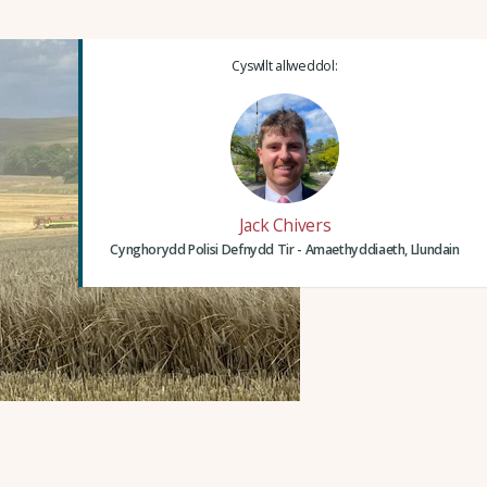
Cyswllt allweddol:
Jack Chivers
Cynghorydd Polisi Defnydd Tir - Amaethyddiaeth, Llundain