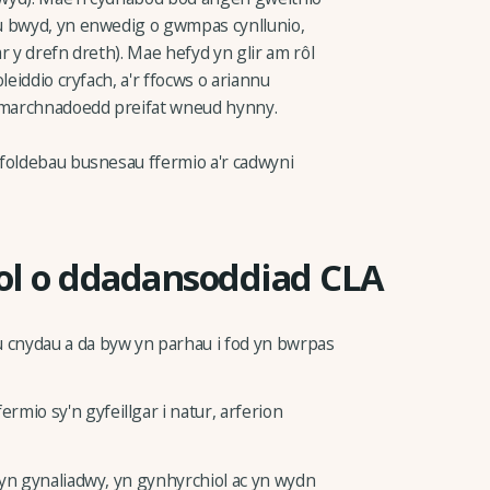
u bwyd, yn enwedig o gwmpas cynllunio,
r y drefn dreth). Mae hefyd yn glir am rôl
leiddio cryfach, a'r ffocws o ariannu
y marchnadoedd preifat wneud hynny.
foldebau busnesau ffermio a'r cadwyni
ol o ddadansoddiad CLA
cnydau a da byw yn parhau i fod yn bwrpas
mio sy'n gyfeillgar i natur, arferion
, yn gynaliadwy, yn gynhyrchiol ac yn wydn