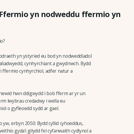
 Ffermio yn nodweddu ffermio yn
io?
wodraeth yn ystyried eu bod yn nodweddiadol
naliadwyedd, cynhyrchiant a gwydnwch. Bydd
ffermio cynhyrchiol, adfer natur a
 newid hwn ddigwydd i bob fferm ar yr un
erm lwybrau credadwy i wella eu
hiol o gyfleoedd sydd ar gael.
o yw, erbyn 2050: Bydd cyllid cyhoeddus,
ithio gyda'i gilydd fel cyfanwaith cydlynol a