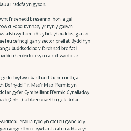
dau ar raddfa yn gyson.
nt i'r senedd bresennol hon, a gall
ewid. Fodd bynnag, yr hyn y gallwn
w ailstrwythuro rôl cyllid cyhoeddus, gan ei
el eu cefnogi gan y sector preifat. Bydd hyn
hangu buddsoddiad y farchnad breifat i
nyddu rheoleiddio sy'n canolbwyntio ar
argedu fwyfwy i barthau blaenoriaeth, a
th Defnydd Tir. Mae'r Map Ffermio yn
odol ar gyfer Cymhelliant Ffermio Cynaliadwy
wch (CSHT), a blaenoriaethu gofodol ar
widiadau eraill a fydd yn cael eu gwneud y
gen ymgorffori rhywfaint o allu i addasu yn