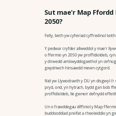
Sut mae'r Map Ffordd
2050?
Felly, beth yw cyfeiriad cyffredinol teith
Y pedwar cryfder allweddol y mae'r lly
o ffermio yn 2050 yw proffidioldeb, cy
y dirwedd amlswyddogaethol yn cefnogi 
gwydnwch hinsawdd mewn cytgord.
Nid yw Llywodraeth y DU yn disgwyl i'r
pryd, ond, yn hytrach, bydd gan bob ff
proffidioldeb, lle gwneir defnydd effeit
Un o frawddegau diffiniol y Map Ffermi
buddsoddiad preifat a rheoleiddio yn gwe