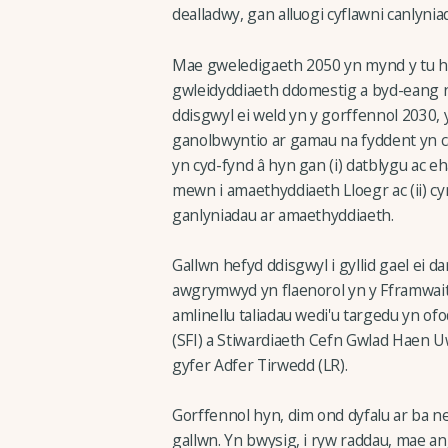
dealladwy, gan alluogi cyflawni canlynia
Mae gweledigaeth 2050 yn mynd y tu hw
gwleidyddiaeth ddomestig a byd-eang n
ddisgwyl ei weld yn y gorffennol 2030, y
ganolbwyntio ar gamau na fyddent yn ca
yn cyd-fynd â hyn gan (i) datblygu ac e
mewn i amaethyddiaeth Lloegr ac (ii) cy
ganlyniadau ar amaethyddiaeth.
Gallwn hefyd ddisgwyl i gyllid gael ei d
awgrymwyd yn flaenorol yn y Fframwai
amlinellu taliadau wedi'u targedu yn of
(SFI) a Stiwardiaeth Cefn Gwlad Haen U
gyfer Adfer Tirwedd (LR).
Gorffennol hyn, dim ond dyfalu ar ba ne
gallwn. Yn bwysig, i ryw raddau, mae an