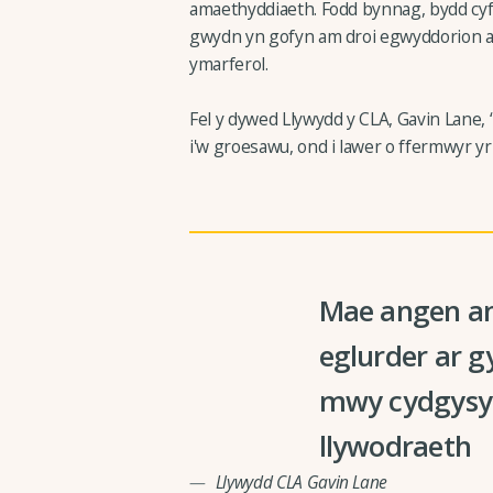
amaethyddiaeth. Fodd bynnag, bydd cyfla
gwydn yn gofyn am droi egwyddorion ac 
ymarferol.
Fel y dywed Llywydd y CLA, Gavin Lane,
i'w groesawu, ond i lawer o ffermwyr yr
Mae angen am
eglurder ar g
mwy cydgysyll
llywodraeth
Llywydd CLA Gavin Lane