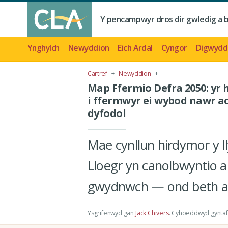
Y pencampwyr dros dir gwledig a 
Ynghylch
Newyddion
Eich Ardal
Cyngor
Digwydd
Cartref
Newyddion
Map Ffermio Defra 2050: yr
i ffermwyr ei wybod nawr ac
dyfodol
Mae cynllun hirdymor y l
Lloegr yn canolbwyntio ar 
gwydnwch — ond beth all
Ysgrifenwyd gan
Jack Chivers
.
Cyhoeddwyd gyntaf 