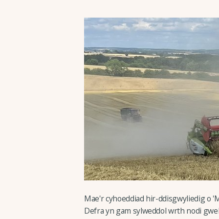
Mae'r cyhoeddiad hir-ddisgwyliedig o '
Defra yn gam sylweddol wrth nodi gwel