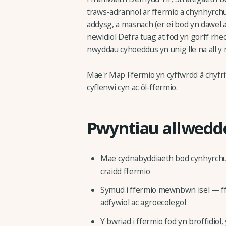
traws-adrannol ar ffermio a chynhyrch
addysg, a masnach (er ei bod yn dawel a
newidiol Defra tuag at fod yn gorff rheo
nwyddau cyhoeddus yn unig lle na all 
Mae'r Map Ffermio yn cyffwrdd â chyfri
cyflenwi cyn ac ôl-ffermio.
Pwyntiau allwedd
Mae cydnabyddiaeth bod cynhyrchu 
craidd ffermio
Symud i ffermio mewnbwn isel — ffer
adfywiol ac agroecolegol
Y bwriad i ffermio fod yn broffidiol