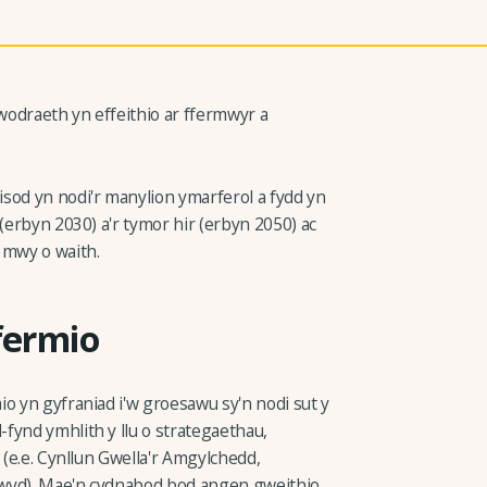
ywodraeth yn effeithio ar ffermwyr a
sod yn nodi'r manylion ymarferol a fydd yn
 (erbyn 2030) a'r tymor hir (erbyn 2050) ac
 mwy o waith.
fermio
o yn gyfraniad i'w groesawu sy'n nodi sut y
fynd ymhlith y llu o strategaethau,
 (e.e. Cynllun Gwella'r Amgylchedd,
Bwyd). Mae'n cydnabod bod angen gweithio