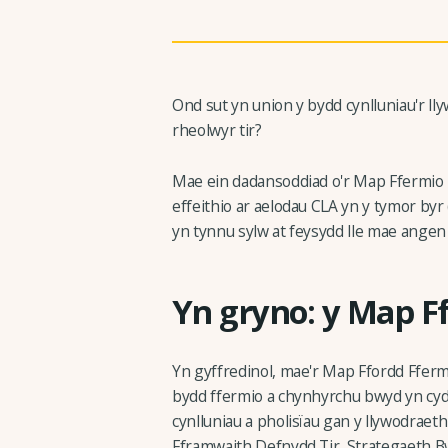
Ond sut yn union y bydd cynlluniau'r ll
rheolwyr tir?
Mae ein dadansoddiad o'r Map Ffermio i
effeithio ar aelodau CLA yn y tymor byr
yn tynnu sylw at feysydd lle mae angen
Yn gryno: y Map F
Yn gyffredinol, mae'r Map Ffordd Ffermi
bydd ffermio a chynhyrchu bwyd yn cyd-
cynlluniau a pholisïau gan y llywodraeth
Fframwaith Defnydd Tir, Strategaeth 