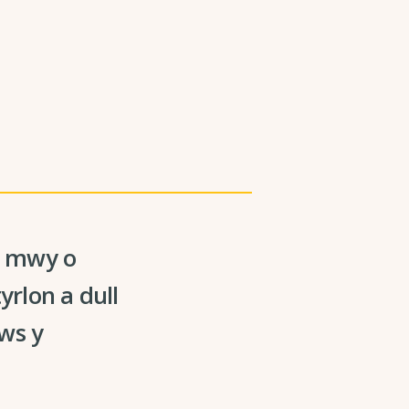
, mwy o
yrlon a dull
ws y