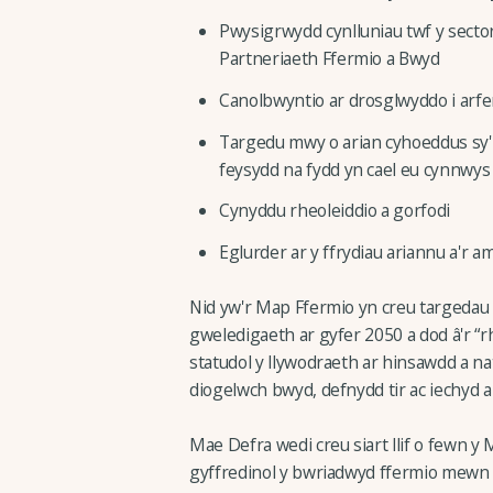
Pwysigrwydd cynlluniau twf y secto
Partneriaeth Ffermio a Bwyd
Canolbwyntio ar drosglwyddo i arferi
Targedu mwy o arian cyhoeddus sy'
feysydd na fydd yn cael eu cynnwys 
Cynyddu rheoleiddio a gorfodi
Eglurder ar y ffrydiau ariannu a'r 
Nid yw'r Map Ffermio yn creu targedau
gweledigaeth ar gyfer 2050 a dod â'r 
statudol y llywodraeth ar hinsawdd a nat
diogelwch bwyd, defnydd tir ac iechyd a l
Mae Defra wedi creu siart llif o fewn y
gyffredinol y bwriadwyd ffermio mewn