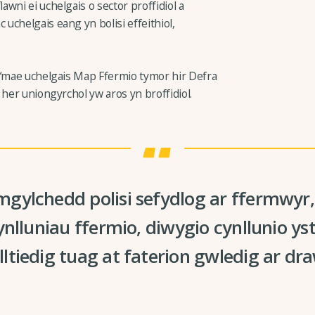
wni ei uchelgais o sector proffidiol a
uchelgais eang yn bolisi effeithiol,
 “mae uchelgais Map Ffermio tymor hir Defra
 her uniongyrchol yw aros yn broffidiol.
gylchedd polisi sefydlog ar ffermwyr
ynlluniau ffermio, diwygio cynllunio yst
tiedig tuag at faterion gwledig ar dra