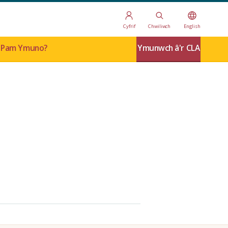
Cyfrif
Chwiliwch
English
Pam Ymuno?
Ymunwch â'r CLA