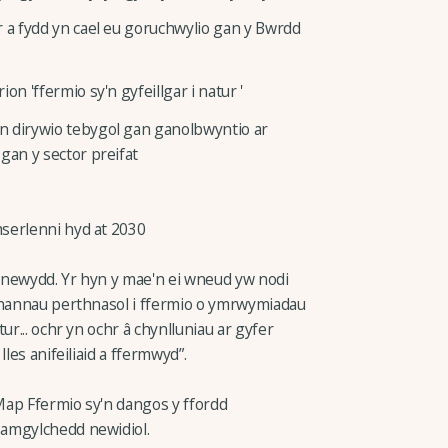
r a fydd yn cael eu goruchwylio gan y Bwrdd
on 'ffermio sy'n gyfeillgar i natur '
n dirywio tebygol gan ganolbwyntio ar
gan y sector preifat
amserlenni hyd at 2030
 newydd. Yr hyn y mae'n ei wneud yw nodi
“rhannau perthnasol i ffermio o ymrwymiadau
ur... ochr yn ochr â chynlluniau ar gyfer
les anifeiliaid a ffermwyd”.
 Map Ffermio sy'n dangos y ffordd
 amgylchedd newidiol.