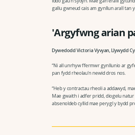
iddo gau'n sydyn. Mae gan eraill gytunde
gallu gwneud cais am gynllun arall tan 
'Argyfwng arian p
Dywedodd Victoria Vyvyan, Llywydd Cy
“Ni all unrhyw ffermwr gynllunio ar gy
pan fydd rheolau'n newid dros nos.
“Heb y contractau rheoli a addawyd, ma
Mae gwaith i adfer pridd, diogelu natur a 
absenoldeb cyllid mae perygl y bydd pro