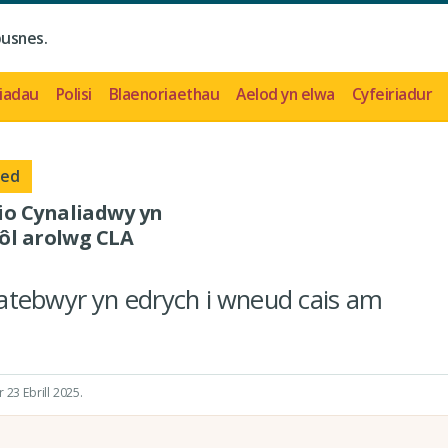
busnes.
iadau
Polisi
Blaenoriaethau
Aelod yn elwa
Cyfeiriadur
oed
io Cynaliadwy yn
 ôl arolwg CLA
atebwyr yn edrych i wneud cais am
23 Ebrill 2025
.