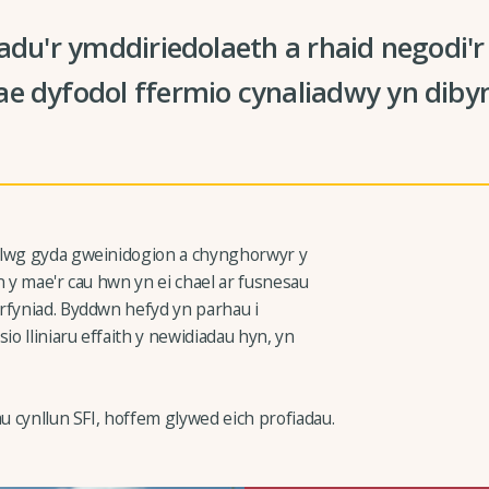
ladu'r ymddiriedolaeth a rhaid negodi'
ae dyfodol ffermio cynaliadwy yn diby
olwg gyda gweinidogion a chynghorwyr y
n y mae'r cau hwn yn ei chael ar fusnesau
rfyniad. Byddwn hefyd yn parhau i
io lliniaru effaith y newidiadau hyn, yn
au cynllun SFI, hoffem glywed eich profiadau.