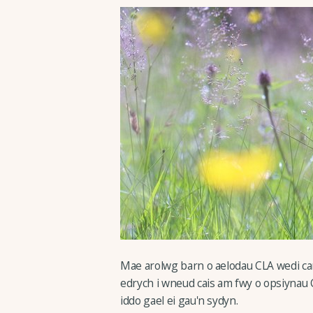
Mae arolwg barn o aelodau CLA wedi ca
edrych i wneud cais am fwy o opsiynau 
iddo gael ei gau'n sydyn.