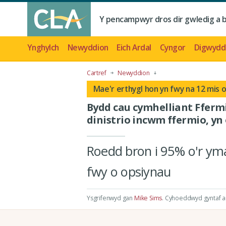
Y pencampwyr dros dir gwledig a 
Ynghylch
Newyddion
Eich Ardal
Cyngor
Digwydd
Cartref
Newyddion
Mae'r erthygl hon yn fwy na 12 mis 
Bydd cau cymhelliant Fferm
dinistrio incwm ffermio, yn
Roedd bron i 95% o'r ym
fwy o opsiynau
Ysgrifenwyd gan
Mike Sims
.
Cyhoeddwyd gyntaf ar 