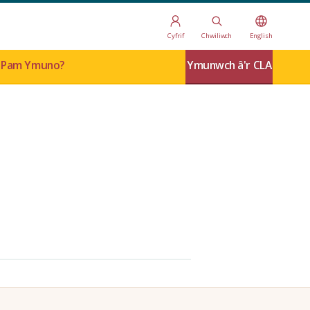
Cyfrif
Chwiliwch
English
Pam Ymuno?
Ymunwch â'r CLA