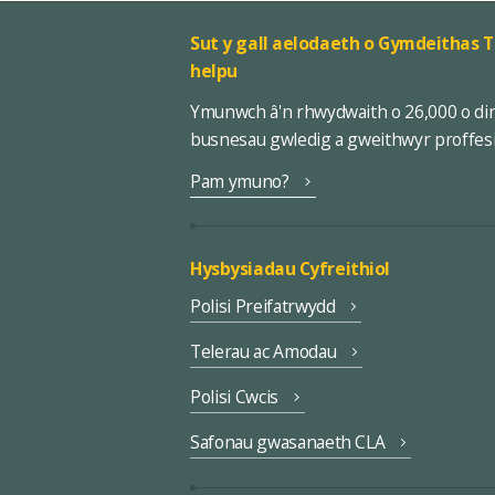
Sut y gall aelodaeth o Gymdeithas T
helpu
Ymunwch â'n rhwydwaith o 26,000 o di
busnesau gwledig a gweithwyr proffes
Pam ymuno?
Hysbysiadau Cyfreithiol
Polisi Preifatrwydd
Telerau ac Amodau
Polisi Cwcis
Safonau gwasanaeth CLA