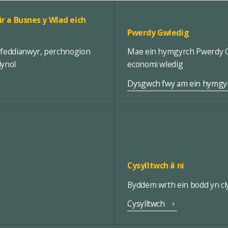
ir a Busnes y Wlad eich
Pwerdy Gwledig
rfeddianwyr, perchnogion
Mae ein hymgyrch Pwerdy Gw
iynol
economi wledig
Dysgwch fwy am ein hymgy
Cysylltwch â ni
Byddem wrth ein bodd yn cly
Cysylltwch