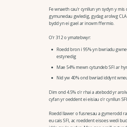
Fe wnaeth cau'r cynllun yn sydyn y mis
gymunedau gwledig, gydag arolwg CLA be
bydd yn ei gael ar incwm ffermio.
O'r 312 o ymatebwyr:
Roedd bron i 95% yn bwriadu gwneu
estynedig
Mae 54% mewn cytundeb SFI ar hyn
Nid yw 40% ond bwriad iddynt wneu
Dim ond 4.5% o'r rhai a atebodd yr arol
cyfan yr oeddent ei eisiau o'r cynllun SFI
Roedd llawer o fusnesau a gymerodd ran
eu cais SFI, ac roeddent eisoes wedi b