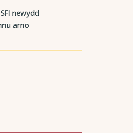
r SFI newydd
nnu arno