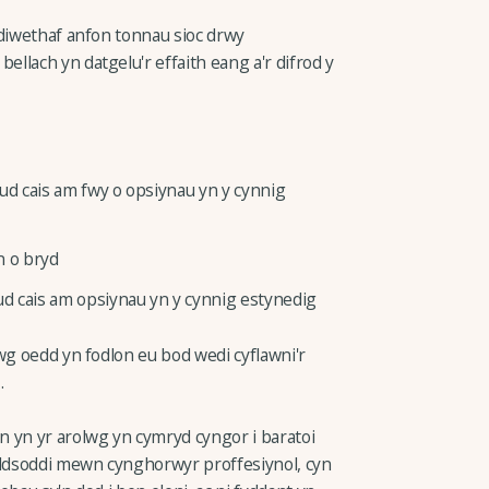
 diwethaf anfon tonnau sioc drwy
llach yn datgelu'r effaith eang a'r difrod y
d cais am fwy o opsiynau yn y cynnig
 o bryd
d cais am opsiynau yn y cynnig estynedig
wg oedd yn fodlon eu bod wedi cyflawni'r
.
 yn yr arolwg yn cymryd cyngor i baratoi
uddsoddi mewn cynghorwyr proffesiynol, cyn