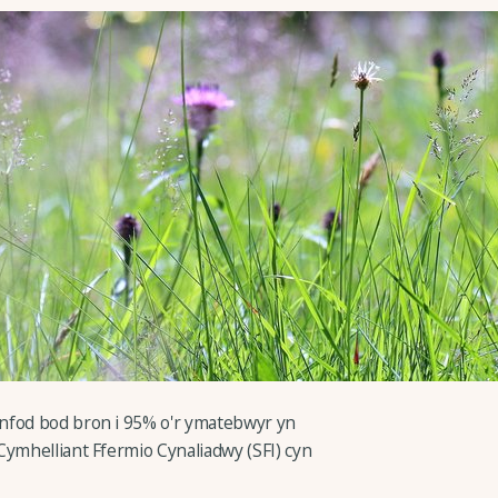
nfod bod bron i 95% o'r ymatebwyr yn
Cymhelliant Ffermio Cynaliadwy (SFI) cyn