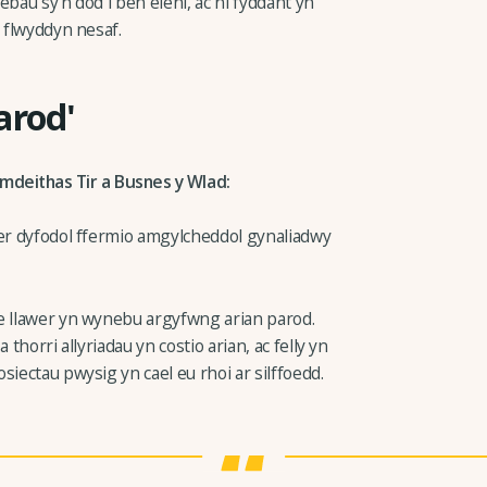
bau sy'n dod i ben eleni, ac ni fyddant yn
y flwyddyn nesaf.
arod'
mdeithas Tir a Busnes y Wlad:
fer dyfodol ffermio amgylcheddol gynaliadwy
e llawer yn wynebu argyfwng arian parod.
thorri allyriadau yn costio arian, ac felly yn
siectau pwysig yn cael eu rhoi ar silffoedd.