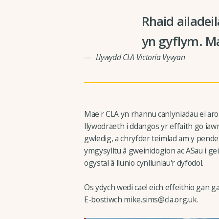
Rhaid ailadei
yn gyflym. M
Llywydd CLA Victoria Vyvyan
Mae'r CLA yn rhannu canlyniadau ei ar
llywodraeth i ddangos yr effaith go iaw
gwledig, a chryfder teimlad am y pende
ymgysylltu â gweinidogion ac ASau i geis
ogystal â llunio cynlluniau'r dyfodol.
Os ydych wedi cael eich effeithio gan g
E-bostiwch mike.sims@cla.org.uk.