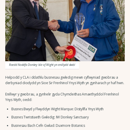
Roedd Noddfa Donkey Isle of Wight yn enillydd dwbl
Helpodd y CLA i ddathlu busnesau gwledig mewn cyflwyniad gwobrau a
derbyniad diodydd yn Sioe Sir Frenhinol Ynys Wyth yn gynharach yr haf hwn.
Enillwyr y gwobrau, a gynhelir gyda Chymdeithas Amaethyddol Frenhinol
Ynys Wyth, oedd:
Busnes Bwyd y Flwyddyn Wight Marque: Distyllfa Ynys Wyth
Busnes Twristiaeth Gwledig: IW Donkey Sanctuary
Busnesau Bach Cefn Gwlad: Duxmore Botanics