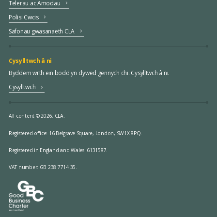
Telerau ac Amodau
Polisi Cwcis
Safonau gwasanaeth CLA
Cysylltwch â ni
Byddem wrth ein bodd yn clywed gennych chi. Cysylltwch â ni.
Cysylltwch
All content © 2026, CLA.
Registered office:
16 Belgrave Square, London, SW1X 8PQ.
Registered in England and Wales: 6131587.
VAT number: GB 238 7714 35.