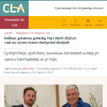
Y pencampwyr dros dir gwledig a busnes.
Ymunwch â'r
CLA
Cyfrif
Chwiliwch
English
Bwydlen
Cartref
Newyddion De Ddwyrain CLA
Enillwyr gwobrau gwledig Ynys Wyth 2022 yn
cael eu coroni mewn derbyniad diodydd
Cynhyrchwyr, pobl ifanc, busnesau twristiaeth a mwy yn
cael eu hanrhydeddu ar yr Ynys
Ysgrifenwyd gan
Mike Sims
.
Cyhoeddwyd gyntaf ar 19 Gorffenaf 2022
, ac yn fwyaf
diweddar adolygwyd ar 26 Chwefror 2024.