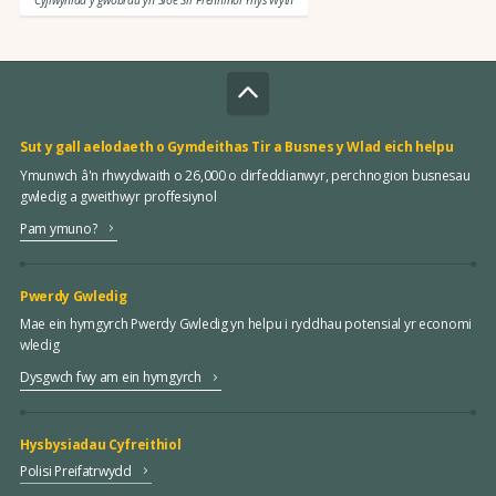
Sut y gall aelodaeth o Gymdeithas Tir a Busnes y Wlad eich helpu
Ymunwch â'n rhwydwaith o 26,000 o dirfeddianwyr, perchnogion busnesau
gwledig a gweithwyr proffesiynol
Pam ymuno?
Pwerdy Gwledig
Mae ein hymgyrch Pwerdy Gwledig yn helpu i ryddhau potensial yr economi
wledig
Dysgwch fwy am ein hymgyrch
Hysbysiadau Cyfreithiol
Polisi Preifatrwydd