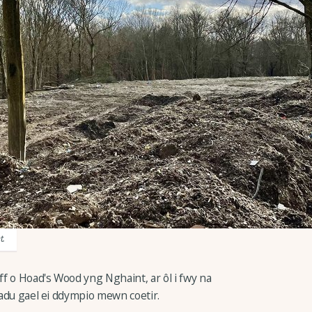
t.
f o Hoad's Wood yng Nghaint, ar ôl i fwy na
iladu gael ei ddympio mewn coetir.