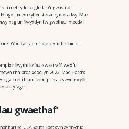
i'u defnyddio i gloddio'r gwastraff
u'n ddiogel mewn cyfleusterau cymeradwy. Mae
 mwy nag un flwyddyn i'w gwblhau, meddai
ad's Wood ac yn cefnogi'r ymdrechion i
io'r llwythi lorïau o wastraff, wedi'u
 mewn rhai ardaloedd, yn 2023. Mae Hoad's
n gartref i blanhigion prin a bywyd gwyllt,
edau cyfagos.
dau gwaethaf'
nbarthol CLA South East sy'n cynrychioli