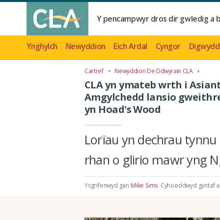
Y pencampwyr dros dir gwledig a 
Ynghylch
Newyddion
Eich Ardal
Cyngor
Digwydd
Cartref
Newyddion De Ddwyrain CLA
CLA yn ymateb wrth i Asian
Amgylchedd lansio gweithr
yn Hoad's Wood
Lorïau yn dechrau tynnu t
rhan o glirio mawr yng N
Ysgrifenwyd gan
Mike Sims
.
Cyhoeddwyd gyntaf a