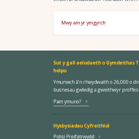
Mwy am yr ymgyrch
Sut y gall aelodaeth o Gymdeithas T
helpu
Ymunwch â'n rhwydwaith o 26,000 o di
busnesau gwledig a gweithwyr proffes
Pam ymuno?
Hysbysiadau Cyfreithiol
Polisi Preifatrwydd