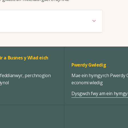
ir a Busnes y Wlad eich
Pwerdy Gwledig
rfeddianwyr, perchnogion
Mae ein hymgyrch Pwerdy Gw
iynol
economi wledig
Dysgwch fwy am ein hymgy