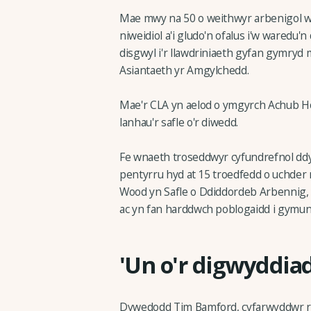
Mae mwy na 50 o weithwyr arbenigol wed
niweidiol a'i gludo'n ofalus i'w wared
disgwyl i'r llawdriniaeth gyfan gymryd
Asiantaeth yr Amgylchedd.
Mae'r CLA yn aelod o ymgyrch Achub Ho
lanhau'r safle o'r diwedd.
Fe wnaeth troseddwyr cyfundrefnol ddymp
pentyrru hyd at 15 troedfedd o uchder
Wood yn Safle o Ddiddordeb Arbennig, y
ac yn fan harddwch poblogaidd i gymun
'Un o'r digwyddia
Dywedodd Tim Bamford, cyfarwyddwr rha