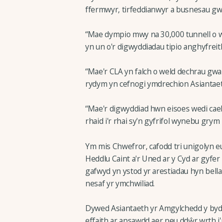
ffermwyr, tirfeddianwyr a busnesau gwl
“Mae dympio mwy na 30,000 tunnell o wa
yn un o'r digwyddiadau tipio anghyfrei
“Mae'r CLA yn falch o weld dechrau gwai
rydym yn cefnogi ymdrechion Asiantaet
“Mae'r digwyddiad hwn eisoes wedi cael
rhaid i'r rhai sy'n gyfrifol wynebu grym 
Ym mis Chwefror, cafodd tri unigolyn e
Heddlu Caint a'r Uned ar y Cyd ar gyfer
gafwyd yn ystod yr arestiadau hyn bella
nesaf yr ymchwiliad.
Dywed Asiantaeth yr Amgylchedd y bydd
effaith ar ansawdd aer neu ddŵr wrth i'r