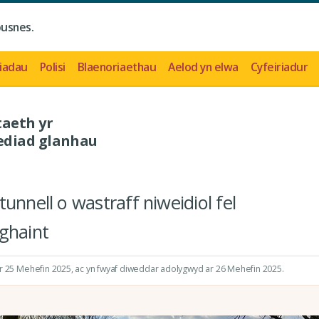
busnes.
iadau
Polisi
Blaenoriaethau
Aelod yn elwa
Cyfeiriadur
taeth yr
ediad glanhau
unnell o wastraff niweidiol fel
ghaint
r 25 Mehefin 2025
, ac yn fwyaf diweddar adolygwyd ar 26 Mehefin 2025.