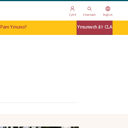
Cyfrif
Chwiliwch
English
Pam Ymuno?
Ymunwch â'r CLA