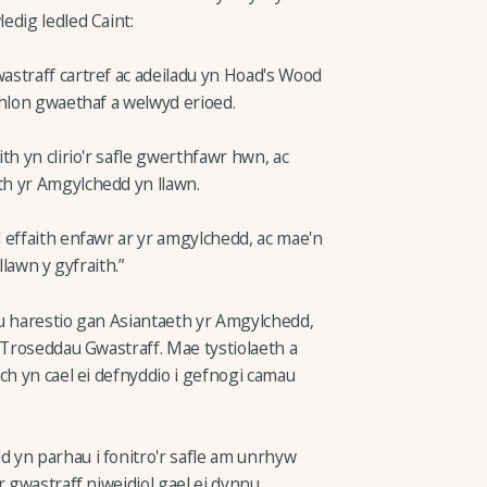
edig ledled Caint:
straff cartref ac adeiladu yn Hoad's Wood
thlon gwaethaf a welwyd erioed.
th yn clirio'r safle gwerthfawr hwn, ac
h yr Amgylchedd yn llawn.
 effaith enfawr ar yr amgylchedd, ac mae'n
llawn y gyfraith.”
u harestio gan Asiantaeth yr Amgylchedd,
 Troseddau Gwastraff. Mae tystiolaeth a
ch yn cael ei defnyddio i gefnogi camau
 yn parhau i fonitro'r safle am unrhyw
 gwastraff niweidiol gael ei dynnu.