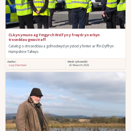
CLA yn ymuno ag Ymgyrch Wolf yn y frwydr yn erbyn
troseddau gwastraff
Catalog o droseddau a gofnodwyd yn ystod y fenter ar ffin Dyffryn
Hampshire-Tafwys
Awdur :
Wedi cyhoeddi:
Lucy Charman
26 Mawrth 2026