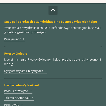
Sut y gall aelodaeth o Gymdeithas Tir a Busnes y Wlad eich helpu
Ymunwch â'n rhwydwaith o 26,000 o dirfeddianwyr, perchnogion busnesau
gwledig a gweithwyr proffesiynol
Pam ymuno?
Pwerdy Gwledig
Mae ein hymgyrch Pwerdy Gwledig yn helpu i ryddhau potensial yr economi
wledig
Dysgwch fwy am ein hymgyrch
Hysbysiadau Cyfreithiol
Polisi Preifatrwydd
Telerau ac Amodau
Polisi Cwcis