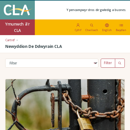
Y pencampwyr dros dir gwledig a busnes.
Ymunwch â'r
CLA
Cyfrif
Chwiliwch
English
Bwydlen
Cartref
Newyddion De Ddwyrain CLA
Filter