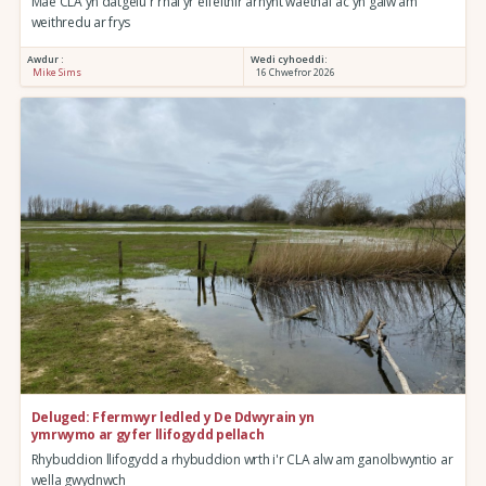
Mae CLA yn datgelu'r rhai yr effeithir arnynt waethaf ac yn galw am
weithredu ar frys
Awdur :
Wedi cyhoeddi:
Mike Sims
16 Chwefror 2026
Deluged: Ffermwyr ledled y De Ddwyrain yn
ymrwymo ar gyfer llifogydd pellach
Rhybuddion llifogydd a rhybuddion wrth i'r CLA alw am ganolbwyntio ar
wella gwydnwch