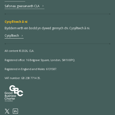
Safonau gwasanaeth CLA
Cysylltwch â ni
Byddem wrth ein bodd yn clywed gennych chi. Cysylltwch â ni.
Cysylltwch
All content © 2026, CLA.
Registered office:
16 Belgrave Square, London, SW1X 8PQ.
Registered in England and Wales: 6131587.
VAT number: GB 238 7714 35.