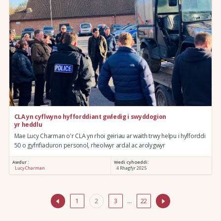
CLA yn cyflwyno hyfforddiant gwledig i swyddogion
yr heddlu
Mae Lucy Charman o'r CLA yn rhoi geiriau ar waith trwy helpu i hyfforddi
50 o gyfrifiaduron personol, rheolwyr ardal ac arolygwyr
Awdur :
Wedi cyhoeddi:
Lucy Charman
4 Rhagfyr 2025
1
2
3
…
22