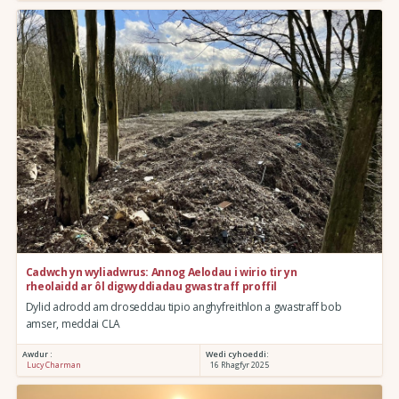
Cadwch yn wyliadwrus: Annog Aelodau i wirio tir yn
rheolaidd ar ôl digwyddiadau gwastraff proffil
Dylid adrodd am droseddau tipio anghyfreithlon a gwastraff bob
amser, meddai CLA
Awdur :
Wedi cyhoeddi:
Lucy Charman
16 Rhagfyr 2025