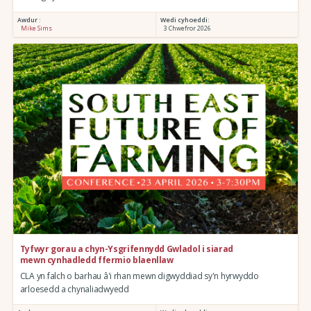
Awdur :
Wedi cyhoeddi:
Mike Sims
3 Chwefror 2026
Tyfwyr gorau a chyn-Ysgrifennydd Gwladol i siarad
mewn cynhadledd ffermio blaenllaw
CLA yn falch o barhau â'i rhan mewn digwyddiad sy'n hyrwyddo
arloesedd a chynaliadwyedd