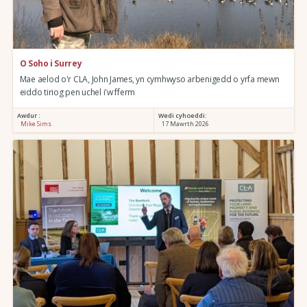
O Soho i Surrey
Mae aelod o'r CLA, John James, yn cymhwyso arbenigedd o yrfa mewn
eiddo tiriog pen uchel i'w fferm
Awdur :
Wedi cyhoeddi:
Mike Sims
17 Mawrth 2026