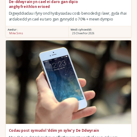
De-ddwyrain yn cael ei daro gan dipio
anghyfreithlon erioed
Digwyddiadau i fyny ond hysbysiadau cosb benodedig i lawr, gyda rhai
ardaloedd yn cael eu taro gan gynnydd o 70% + mewn dympio
Awdur :
Wedi cyhoeddi:
Mike Sims
25 Chwefror 2026
Codau post symudol 'ddim yn sylw' y De Ddwyrain