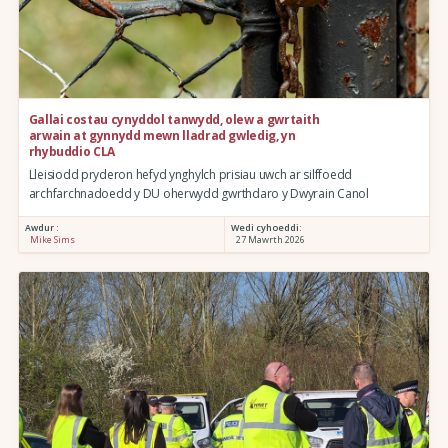
Gallai costau cynyddol tanwydd, olew a gwrtaith
arwain at gynnydd mewn lladrad gwledig, yn
rhybuddio CLA
Lleisiodd pryderon hefyd ynghylch prisiau uwch ar silffoedd
archfarchnadoedd y DU oherwydd gwrthdaro y Dwyrain Canol
Awdur :
Wedi cyhoeddi:
Mike Sims
27 Mawrth 2026