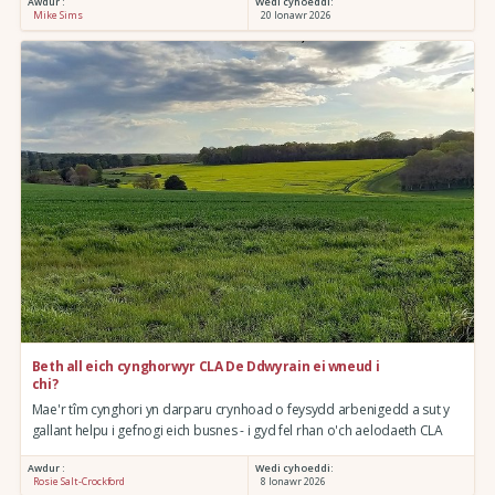
Awdur :
Wedi cyhoeddi:
Mike Sims
20 Ionawr 2026
Beth all eich cynghorwyr CLA De Ddwyrain ei wneud i
chi?
Mae'r tîm cynghori yn darparu crynhoad o feysydd arbenigedd a sut y
gallant helpu i gefnogi eich busnes - i gyd fel rhan o'ch aelodaeth CLA
Awdur :
Wedi cyhoeddi:
Rosie Salt-Crockford
8 Ionawr 2026