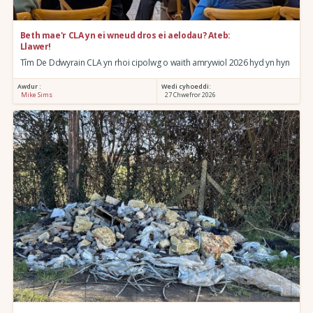
Beth mae'r CLA yn ei wneud dros ei aelodau? Ateb:
Llawer!
Tîm De Ddwyrain CLA yn rhoi cipolwg o waith amrywiol 2026 hyd yn hyn
Awdur :
Wedi cyhoeddi:
Mike Sims
27 Chwefror 2026