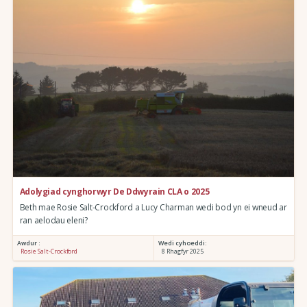
Adolygiad cynghorwyr De Ddwyrain CLA o 2025
Beth mae Rosie Salt-Crockford a Lucy Charman wedi bod yn ei wneud ar
ran aelodau eleni?
Awdur :
Wedi cyhoeddi:
Rosie Salt-Crockford
8 Rhagfyr 2025