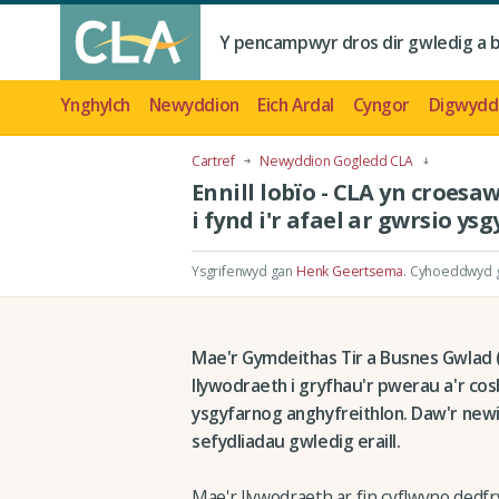
Y pencampwyr dros dir gwledig a 
Ynghylch
Newyddion
Eich Ardal
Cyngor
Digwydd
Cartref
Newyddion Gogledd CLA
Ennill lobïo - CLA yn croes
i fynd i'r afael ar gwrsio ys
Ysgrifenwyd gan
Henk Geertsema
.
Cyhoeddwyd gy
Mae'r Gymdeithas Tir a Busnes Gwlad (
llywodraeth i gryfhau'r pwerau a'r cosba
ysgyfarnog anghyfreithlon. Daw'r newid
sefydliadau gwledig eraill.
Mae'r llywodraeth ar fin cyflwyno dedfr