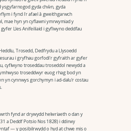
dd ysgyfarnogod gyda chŵn, gyda
lym i fynd i'r afael â gweithgarwch
l, mae hyn yn cyflawni ymrwymiad y
gyfer Lles Anifeiliaid i gyflwyno deddfau
 Heddlu, Trosedd, Dedfrydu a Llysoedd
surau i gryfhau gorfodi'r gyfraith ar gyfer
u, cyflwyno troseddau troseddol newydd a
ghymhwyso troseddwyr euog rhag bod yn
n yn cynnwys gorchymyn i ad-dalu'r costau
.
wrth fynd ar drywydd helwriaeth o dan y
1 a Deddf Potsio Nos 1828) i ddirwy
yntaf — y posibilrwydd o hyd at chwe mis o