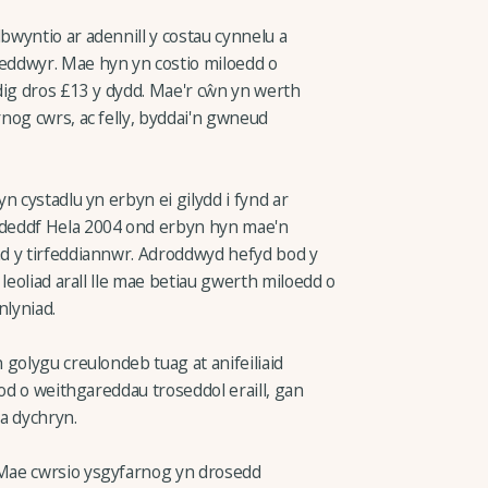
wyntio ar adennill y costau cynnelu a
eddwyr. Mae hyn yn costio miloedd o
dig dros £13 y dydd. Mae'r cŵn yn werth
nog cwrs, ac felly, byddai'n gwneud
n cystadlu yn erbyn ei gilydd i fynd ar
deddf Hela 2004 ond erbyn hyn mae'n
d y tirfeddiannwr. Adroddwyd hefyd bod y
leoliad arall lle mae betiau gwerth miloedd o
nlyniad.
golygu creulondeb tuag at anifeiliaid
tod o weithgareddau troseddol eraill, gan
 a dychryn.
Mae cwrsio ysgyfarnog yn drosedd