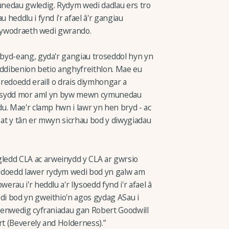
nedau gwledig. Rydym wedi dadlau ers tro
heddlu i fynd i'r afael â'r gangiau
llywodraeth wedi gwrando.
byd-eang, gyda'r gangiau troseddol hyn yn
 ddibenion betio anghyfreithlon. Mae eu
redoedd eraill o drais diymhongar a
au, sydd mor aml yn byw mewn cymunedau
u. Mae'r clamp hwn i lawr yn hen bryd - ac
 at y tân er mwyn sicrhau bod y diwygiadau
dd CLA ac arweinydd y CLA ar gwrsio
ddoedd lawer rydym wedi bod yn galw am
au i'r heddlu a'r llysoedd fynd i'r afael â
i bod yn gweithio'n agos gydag ASau i
 enwedig cyfraniadau gan Robert Goodwill
t (Beverely and Holderness).”