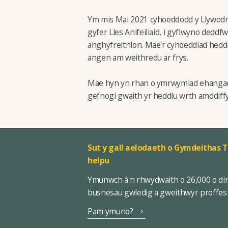
Ym mis Mai 2021 cyhoeddodd y Llywodra
gyfer Lles Anifeiliaid, i gyflwyno deddf
anghyfreithlon. Mae'r cyhoeddiad hedd
angen am weithredu ar frys.
Mae hyn yn rhan o ymrwymiad ehangach y 
gefnogi gwaith yr heddlu wrth amddiff
Sut y gall aelodaeth o Gymdeithas T
helpu
Ymunwch â'n rhwydwaith o 26,000 o di
busnesau gwledig a gweithwyr proffes
Pam ymuno?