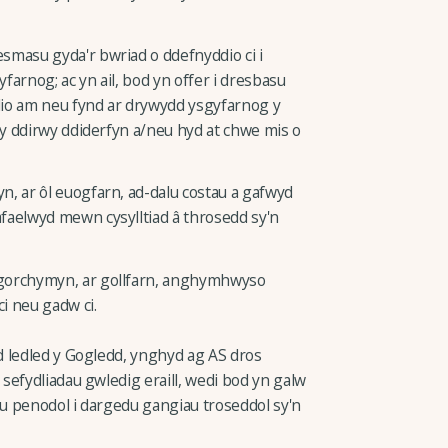
smasu gyda'r bwriad o ddefnyddio ci i
farnog; ac yn ail, bod yn offer i dresbasu
ilio am neu fynd ar drywydd ysgyfarnog y
rwy ddirwy ddiderfyn a/neu hyd at chwe mis o
n, ar ôl euogfarn, ad-dalu costau a gafwyd
faelwyd mewn cysylltiad â throsedd sy'n
 gorchymyn, ar gollfarn, anghymhwyso
i neu gadw ci.
d ledled y Gogledd, ynghyd ag AS dros
sefydliadau gwledig eraill, wedi bod yn galw
u penodol i dargedu gangiau troseddol sy'n