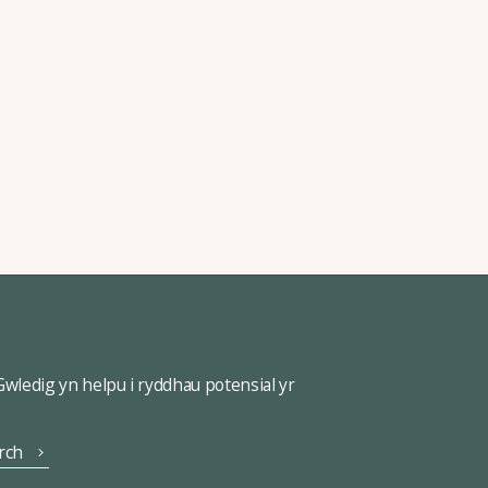
ledig yn helpu i ryddhau potensial yr
rch