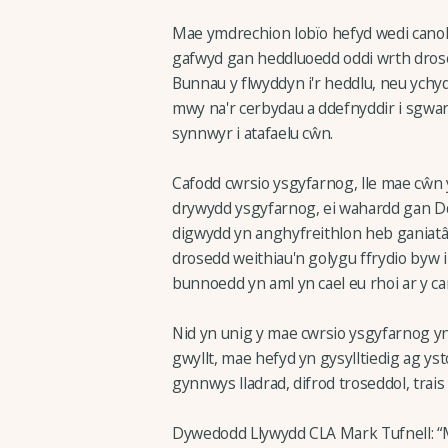
Mae ymdrechion lobïo hefyd wedi canolb
gafwyd gan heddluoedd oddi wrth dros
Bunnau y flwyddyn i'r heddlu, neu ychy
mwy na'r cerbydau a ddefnyddir i sgwar
synnwyr i atafaelu cŵn.
Cafodd cwrsio ysgyfarnog, lle mae cŵn y
drywydd ysgyfarnog, ei wahardd gan D
digwydd yn anghyfreithlon heb ganiatâ
drosedd weithiau'n golygu ffrydio byw i 
bunnoedd yn aml yn cael eu rhoi ar y ca
Nid yn unig y mae cwrsio ysgyfarnog yn 
gwyllt, mae hefyd yn gysylltiedig ag ys
gynnwys lladrad, difrod troseddol, trais
Dywedodd Llywydd CLA Mark Tufnell: “