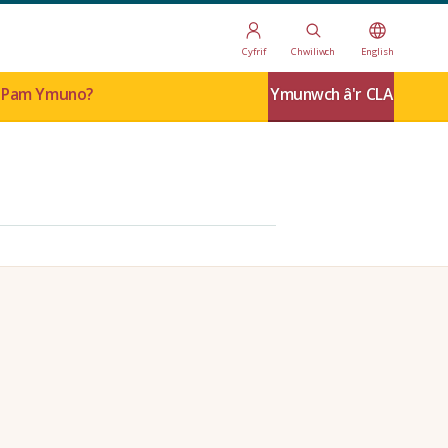
Cyfrif
Chwiliwch
English
Pam Ymuno?
Ymunwch â'r CLA