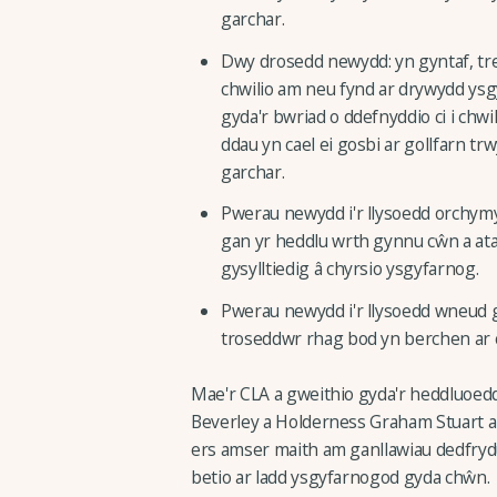
garchar.
Dwy drosedd newydd: yn gyntaf, tre
chwilio am neu fynd ar drywydd ysgy
gyda'r bwriad o ddefnyddio ci i chw
ddau yn cael ei gosbi ar gollfarn t
garchar.
Pwerau newydd i'r llysoedd orchymy
gan yr heddlu wrth gynnu cŵn a ata
gysylltiedig â chyrsio ysgyfarnog.
Pwerau newydd i'r llysoedd wneud
troseddwr rhag bod yn berchen ar c
Mae'r CLA a gweithio gyda'r heddluoed
Beverley a Holderness Graham Stuart a 
ers amser maith am ganllawiau dedfryd
betio ar ladd ysgyfarnogod gyda chŵn.