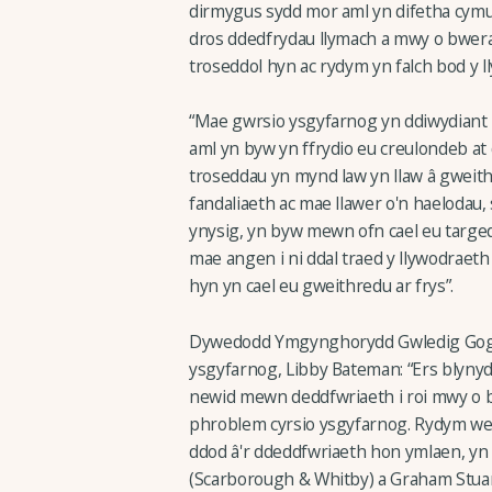
dirmygus sydd mor aml yn difetha cymu
dros ddedfrydau llymach a mwy o bwerau 
troseddol hyn ac rydym yn falch bod y 
“Mae gwrsio ysgyfarnog yn ddiwydiant 
aml yn byw yn ffrydio eu creulondeb at
troseddau yn mynd law yn llaw â gweith
fandaliaeth ac mae llawer o'n haelod
ynysig, yn byw mewn ofn cael eu targed
mae angen i ni ddal traed y llywodraeth
hyn yn cael eu gweithredu ar frys”.
Dywedodd Ymgynghorydd Gwledig Gogle
ysgyfarnog, Libby Bateman: “Ers blyny
newid mewn deddfwriaeth i roi mwy o bwer
phroblem cyrsio ysgyfarnog. Rydym wed
ddod â'r ddeddfwriaeth hon ymlaen, yn
(Scarborough & Whitby) a Graham Stuar