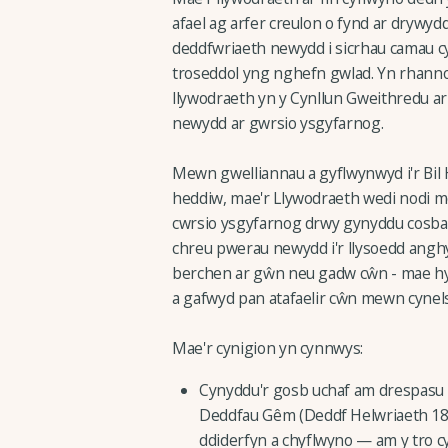
afael ag arfer creulon o fynd ar drywy
deddfwriaeth newydd i sicrhau camau cyf
troseddol yng nghefn gwlad. Yn rhanno
llywodraeth yn y Cynllun Gweithredu ar 
newydd ar gwrsio ysgyfarnog.
Mewn gwelliannau a gyflwynwyd i'r Bil
heddiw, mae'r Llywodraeth wedi nodi me
cwrsio ysgyfarnog drwy gynyddu cosba
chreu pwerau newydd i'r llysoedd an
berchen ar gŵn neu gadw cŵn - mae hy
a gafwyd pan atafaelir cŵn mewn cynels
Mae'r cynigion yn cynnwys:
Cynyddu'r gosb uchaf am drespasu 
Deddfau Gêm (Deddf Helwriaeth 183
ddiderfyn a chyflwyno — am y tro c