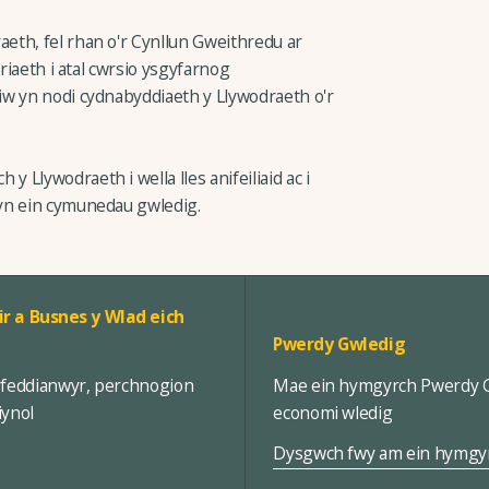
eth, fel rhan o'r Cynllun Gweithredu ar
wriaeth i atal cwrsio ysgyfarnog
iw yn nodi cydnabyddiaeth y Llywodraeth o'r
Llywodraeth i wella lles anifeiliaid ac i
yn ein cymunedau gwledig.
ir a Busnes y Wlad eich
Pwerdy Gwledig
rfeddianwyr, perchnogion
Mae ein hymgyrch Pwerdy Gw
iynol
economi wledig
Dysgwch fwy am ein hymgy