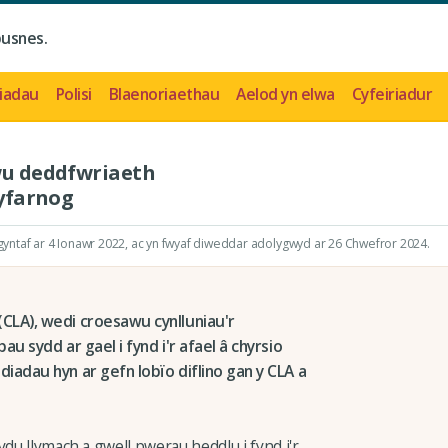
busnes.
iadau
Polisi
Blaenoriaethau
Aelod yn elwa
Cyfeiriadur
awu deddfwriaeth
gyfarnog
ntaf ar 4 Ionawr 2022
, ac yn fwyaf diweddar adolygwyd ar 26 Chwefror 2024.
CLA), wedi croesawu cynlluniau'r
u sydd ar gael i fynd i'r afael â chyrsio
iadau hyn ar gefn lobïo diflino gan y CLA a
ydu llymach a gwell pwerau heddlu i fynd i'r