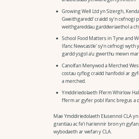
Growing Well Ltd yn Sizergh, Kend
Gweithgaredd' craidd sy'n cefnogi 
weithgareddau garddwriaethol a ch
School Food Matters in Tyne and We
Ifanc Newcastle' sy'n cefnogi wyth y
gardd ysgol a'u gwerthu mewn marc
Canolfan Menywod a Merched West 
costau cyflog craidd hanfodol ar g
a merched.
Ymddiriedolaeth Fferm Whirlow Hall
fferm ar gyfer pobl ifanc bregus a d
Mae Ymddiriedolaeth Elusennol CLA yn
grantiau ac fe'i hariennir bron yn gyfa
wybodaeth ar wefan y CLA.