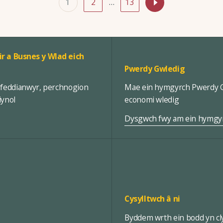
1
2
…
13
ir a Busnes y Wlad eich
Pwerdy Gwledig
rfeddianwyr, perchnogion
Mae ein hymgyrch Pwerdy Gw
iynol
economi wledig
Dysgwch fwy am ein hymgy
Cysylltwch â ni
Byddem wrth ein bodd yn cly