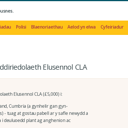
busnes.
iadau
Polisi
Blaenoriaethau
Aelod yn elwa
Cyfeiriadur
diriedolaeth Elusennol CLA
aeth Elusennol CLA (£5,000) i:
nd, Cumbria (a gynhelir gan gyn-
- tuag at gostau pabell ar y safle newydd a
a i deuluoedd plant ag anghenion ac