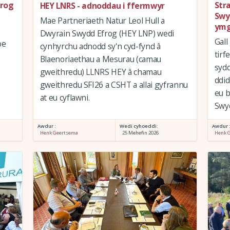
frog
Str
HEY LNRS - adnoddau i ffermwyr
Swy
Mae Partneriaeth Natur Leol Hull a
ymg
Dwyrain Swydd Efrog (HEY LNP) wedi
Gall
oe
cynhyrchu adnodd sy'n cyd-fynd â
tirf
Blaenoriaethau a Mesurau (camau
syd
gweithredu) LLNRS HEY â chamau
ddid
gweithredu SFI26 a CSHT a allai gyfrannu
eu 
at eu cyflawni.
Swyd
Awdur :
Wedi cyhoeddi:
Awdur 
Henk Geertsema
25 Mehefin 2026
Henk 