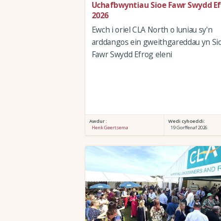
Uchafbwyntiau Sioe Fawr Swydd E
2026
Ewch i oriel CLA North o luniau sy'n
arddangos ein gweithgareddau yn Si
Fawr Swydd Efrog eleni
Awdur :
Wedi cyhoeddi:
Henk Geertsema
19 Gorffenaf 2026