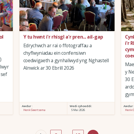
ol
Y tu hwnt i'r rhisgl a'r pren... ail-gap
Cyn
i'r 
Edrychwch ar rai o ffotograffau a
cym
chyflwyniadau ein confensiwn
coe
)
coedwigaeth a gynhaliwyd yng Nghastell
Mae 
olwyr
Alnwick ar 30 Ebrill 2026
y Ne
 sef
30 E
ardd
gymd
Awdur :
Wedi cyhoeddi:
Awdur 
Henk Geertsema
5 Mai 2026
Henk 