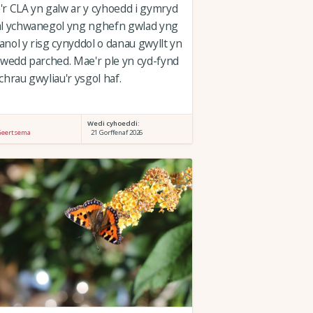
r CLA yn galw ar y cyhoedd i gymryd
al ychwanegol yng nghefn gwlad yng
nol y risg cynyddol o danau gwyllt yn
rwedd parched. Mae'r ple yn cyd-fynd
chrau gwyliau'r ysgol haf.
:
Wedi cyhoeddi:
Geertsema
21 Gorffenaf 2026