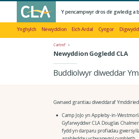
Y pencampwyr dros dir gwledig a 
Ynghylch
Newyddion
Eich Ardal
Cyngor
Digwydd
Cartref
Newyddion Gogledd CLA
Buddiolwyr diweddar Ymd
Gwnaed grantiau diweddaraf Ymddiriedol
Camp JoJo yn Appleby-in-Westmorla
Gyfarwyddwr CLA Douglas Chalmers) 
fydd yn darparu profiadau gwersyll
anableddau ychwanegol cymhleth.