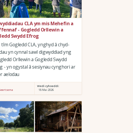
wyddiadau CLA ym mis Mehefin a
ffennaf - Gogledd Orllewin a
ledd Swydd Efrog
tîm Gogledd CLA, ynghyd â chyd-
dau yn cynnal sawl digwyddiad yng
gledd Orllewin a Gogledd Swydd
g - yn ogystal â sesiynau cynghori ar
r aelodau
:
Wedi cyhoeddi:
Geertsema
18 Mai 2026