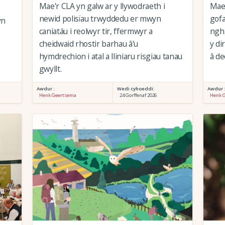
Mae'r CLA yn galw ar y llywodraeth i
Mae'
newid polisïau trwyddedu er mwyn
gof
yn
caniatáu i reolwyr tir, ffermwyr a
ngha
cheidwaid rhostir barhau â'u
y di
hymdrechion i atal a lliniaru risgiau tanau
â de
gwyllt.
Awdur :
Wedi cyhoeddi:
Awdur 
Henk Geertsema
24 Gorffenaf 2026
Henk 