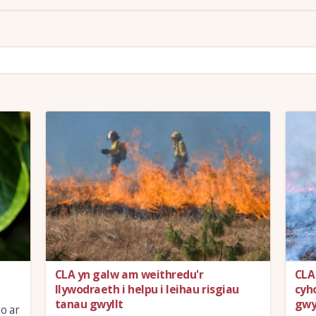
CLA yn galw am weithredu'r
CLA
llywodraeth i helpu i leihau risgiau
cyh
tanau gwyllt
gwy
o ar