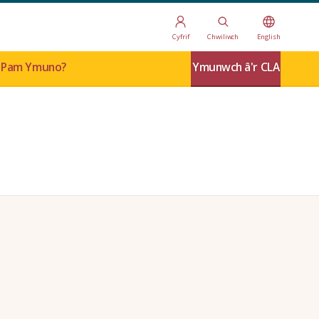
Cyfrif
Chwiliwch
English
Pam Ymuno?
Ymunwch â'r CLA