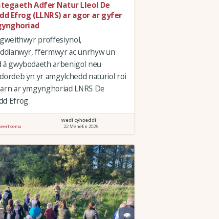
ategaeth Adfer Natur Lleol De
dd Efrog (LLNRS) ar agor ar gyfer
ynghoriad
 gweithwyr proffesiynol,
eddianwyr, ffermwyr ac unrhyw un
d â gwybodaeth arbenigol neu
dordeb yn yr amgylchedd naturiol roi
barn ar ymgynghoriad LNRS De
d Efrog.
:
Wedi cyhoeddi:
Geertsema
22 Mehefin 2026