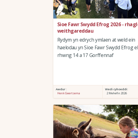
Sioe Fawr Swydd Efrog 2026 - rhagl
weithgareddau
Rydym yn edrych ymlaen at weld ein
haelodau yn Sioe Fawr Swydd Efrog e
rhwng 14 a 17 Gorffennaf
Awdur :
Wedi cyhoeddi:
Henk Geertsema
2 Mehefin 2026