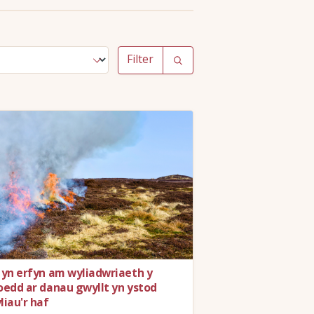
Filter
 yn erfyn am wyliadwriaeth y
oedd ar danau gwyllt yn ystod
liau'r haf