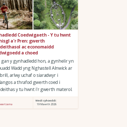
hadledd Coedwigaeth - Y tu hwnt
Rhisgl a'r Pren: gwerth
deithasol ac economaidd
dwigoedd a choed
gan y gynhadledd hon, a gynhelir yn
uadd Wadd yng Nghastell Alnwick ar
brill, arlwy uchaf o siaradwyr i
angos a thrafod gwerth coed i
eithas y tu hwnt i'r gwerth materol.
:
Wedi cyhoeddi:
Geertsema
19 Mawrth 2026