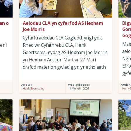
en o
Aelodau CLA yn cyfarfod AS Hexham
Dig
Joe Morris
Gor
Gog
Cyfarfu aelodau CLA Gogledd, ynghyd â
Mae 
leni
Rheolwr Cyfathrebu CLA, Henk
aelo
Geertsema, gydag AS Hexham Joe Morris
Ngo
yn Hexham Auction Mart ar 27 Mai i
Efro
drafod materion gwledig yn yr etholaeth..
gyfe
Awdur :
Wedi cyhoeddi:
Awdur 
Henk Geertsema
1 Mehefin 2026
Henk 