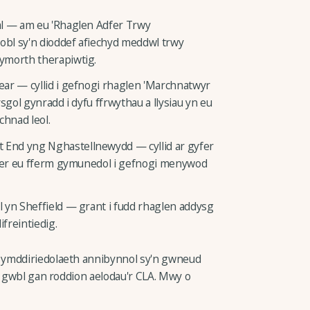
al — am eu 'Rhaglen Adfer Trwy
pobl sy'n dioddef afiechyd meddwl trwy
ymorth therapiwtig.
ar — cyllid i gefnogi rhaglen 'Marchnatwyr
sgol gynradd i dyfu ffrwythau a llysiau yn eu
hnad leol.
End yng Nghastellnewydd — cyllid ar gyfer
yfer eu fferm gymunedol i gefnogi menywod
 yn Sheffield — grant i fudd rhaglen addysg
ifreintiedig.
 ymddiriedolaeth annibynnol sy'n gwneud
n gwbl gan roddion aelodau'r CLA. Mwy o