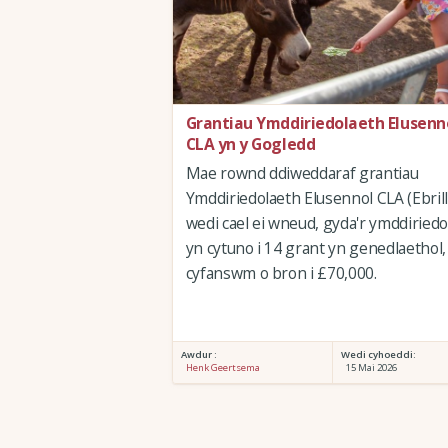
Grantiau Ymddiriedolaeth Elusenn
CLA yn y Gogledd
Mae rownd ddiweddaraf grantiau
Ymddiriedolaeth Elusennol CLA (Ebrill
wedi cael ei wneud, gyda'r ymddiried
yn cytuno i 14 grant yn genedlaethol,
cyfanswm o bron i £70,000.
Awdur :
Wedi cyhoeddi:
Henk Geertsema
15 Mai 2026