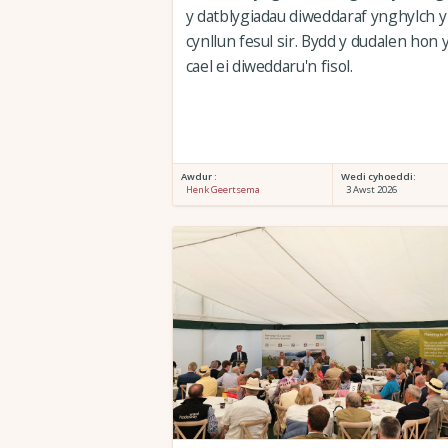
y datblygiadau diweddaraf ynghylch y
cynllun fesul sir. Bydd y dudalen hon 
cael ei diweddaru'n fisol.
Awdur :
Wedi cyhoeddi:
Henk Geertsema
3 Awst 2026