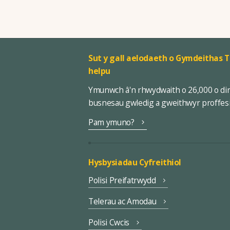
Sut y gall aelodaeth o Gymdeithas T
helpu
Ymunwch â'n rhwydwaith o 26,000 o di
busnesau gwledig a gweithwyr proffes
Pam ymuno?
Hysbysiadau Cyfreithiol
Polisi Preifatrwydd
Telerau ac Amodau
Polisi Cwcis