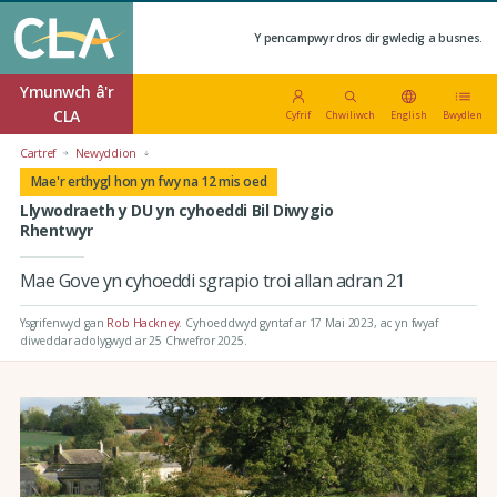
Y pencampwyr dros dir gwledig a busnes.
Ymunwch â'r
CLA
Cyfrif
Chwiliwch
English
Bwydlen
Cartref
Newyddion
Mae'r erthygl hon yn fwy na 12 mis oed
Llywodraeth y DU yn cyhoeddi Bil Diwygio
Rhentwyr
Mae Gove yn cyhoeddi sgrapio troi allan adran 21
Ysgrifenwyd gan
Rob Hackney
.
Cyhoeddwyd gyntaf ar 17 Mai 2023
, ac yn fwyaf
diweddar adolygwyd ar 25 Chwefror 2025.