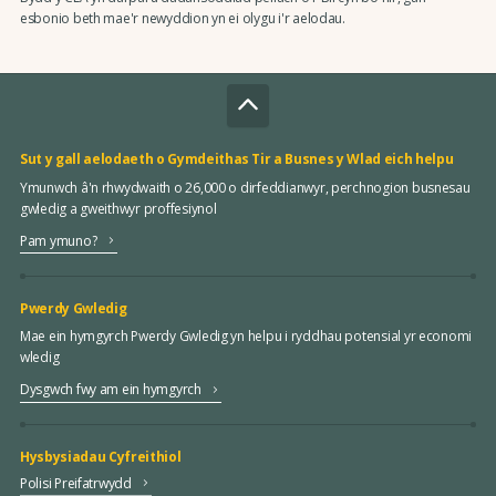
esbonio beth mae'r newyddion yn ei olygu i'r aelodau.
Sut y gall aelodaeth o Gymdeithas Tir a Busnes y Wlad eich helpu
Ymunwch â'n rhwydwaith o 26,000 o dirfeddianwyr, perchnogion busnesau
gwledig a gweithwyr proffesiynol
Pam ymuno?
Pwerdy Gwledig
Mae ein hymgyrch Pwerdy Gwledig yn helpu i ryddhau potensial yr economi
wledig
Dysgwch fwy am ein hymgyrch
Hysbysiadau Cyfreithiol
Polisi Preifatrwydd