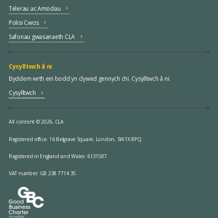
Telerau ac Amodau
Polisi Cwcis
Safonau gwasanaeth CLA
Cysylltwch â ni
Byddem wrth ein bodd yn clywed gennych chi. Cysylltwch â ni.
Cysylltwch
All content © 2026, CLA.
Registered office:
16 Belgrave Square, London, SW1X 8PQ.
Registered in England and Wales: 6131587.
VAT number: GB 238 7714 35.