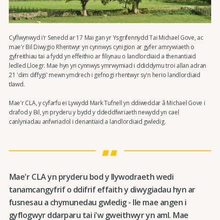
Cyflwynwyd i'r Senedd ar 17 Mai gan yr Ysgrifennydd Tai Michael Gove, ac
mae'r Bil Diwygio Rhentwyr yn cynnwys cynigion ar gyfer amrywiaeth o
gyfreithiau tai a fydd yn effeithio ar filiynau o landlordiaid a thenantiaid
ledled Lloegr. Mae hyn yn cynnwys ymrwymiad i ddiddymu troi allan adran
21 'dim diffygi' mewn ymdrech i gefnogi rhentwyr sy'n herio landlordiaid
tlawd.
Mae'r CLA, y cyfarfu ei Lywydd Mark Tufnell yn ddiweddar â Michael Gove i
drafod y Bil, yn pryderu y bydd y ddeddfwriaeth newydd yn cael
canlyniadau anfwriadol i denantiaid a landlordiaid gwledig.
Mae'r CLA yn pryderu bod y llywodraeth wedi
tanamcangyfrif o ddifrif effaith y diwygiadau hyn ar
fusnesau a chymunedau gwledig - lle mae angen i
gyflogwyr ddarparu tai i'w gweithwyr yn aml. Mae