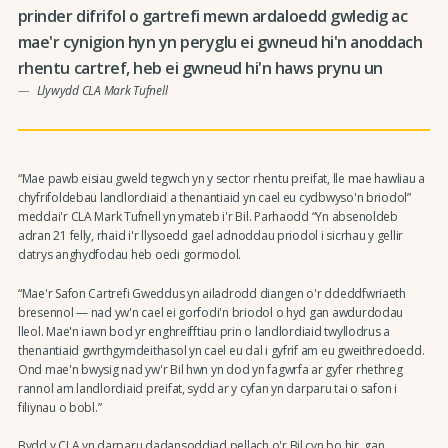
prinder difrifol o gartrefi mewn ardaloedd gwledig ac
mae'r cynigion hyn yn peryglu ei gwneud hi'n anoddach
rhentu cartref, heb ei gwneud hi'n haws prynu un
Llywydd CLA Mark Tufnell
“Mae pawb eisiau gweld tegwch yn y sector rhentu preifat, lle mae hawliau a
chyfrifoldebau landlordiaid a thenantiaid yn cael eu cydbwyso'n briodol”
meddai'r CLA Mark Tufnell yn ymateb i'r Bil. Parhaodd “Yn absenoldeb
adran 21 felly, rhaid i'r llysoedd gael adnoddau priodol i sicrhau y gellir
datrys anghydfodau heb oedi gormodol.
“Mae'r Safon Cartrefi Gweddus yn ailadrodd diangen o'r ddeddfwriaeth
bresennol — nad yw'n cael ei gorfodi'n briodol o hyd gan awdurdodau
lleol. Mae'n iawn bod yr enghreifftiau prin o landlordiaid twyllodrus a
thenantiaid gwrthgymdeithasol yn cael eu dal i gyfrif am eu gweithredoedd.
Ond mae'n bwysig nad yw'r Bil hwn yn dod yn fagwrfa ar gyfer rhethreg
rannol am landlordiaid preifat, sydd ar y cyfan yn darparu tai o safon i
filiynau o bobl.”
Bydd y CLA yn darparu dadansoddiad pellach o'r Bil cyn bo hir, gan