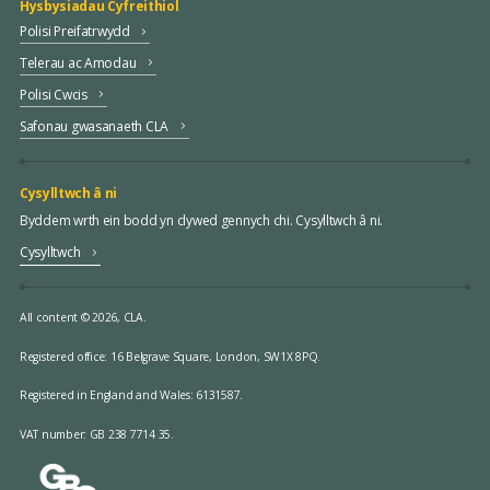
Hysbysiadau Cyfreithiol
Polisi Preifatrwydd
Telerau ac Amodau
Polisi Cwcis
Safonau gwasanaeth CLA
Cysylltwch â ni
Byddem wrth ein bodd yn clywed gennych chi. Cysylltwch â ni.
Cysylltwch
All content © 2026, CLA.
Registered office:
16 Belgrave Square, London, SW1X 8PQ.
Registered in England and Wales: 6131587.
VAT number: GB 238 7714 35.