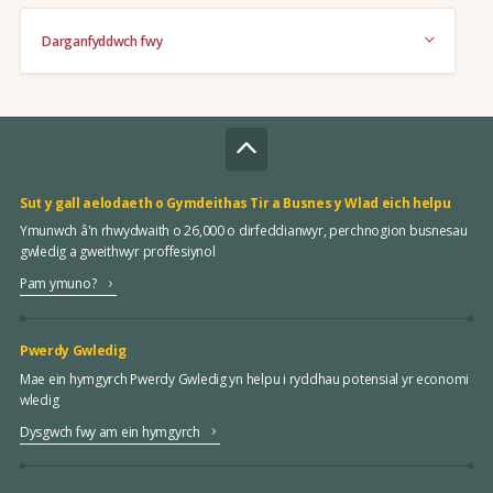
Darganfyddwch fwy
Sut y gall aelodaeth o Gymdeithas Tir a Busnes y Wlad eich helpu
Ymunwch â'n rhwydwaith o 26,000 o dirfeddianwyr, perchnogion busnesau
gwledig a gweithwyr proffesiynol
Pam ymuno?
Pwerdy Gwledig
Mae ein hymgyrch Pwerdy Gwledig yn helpu i ryddhau potensial yr economi
wledig
Dysgwch fwy am ein hymgyrch