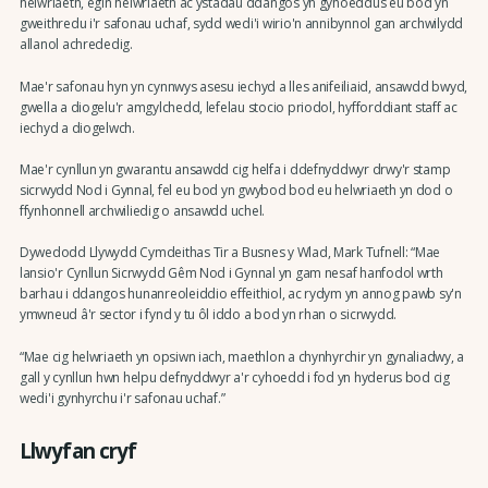
helwriaeth, egin helwriaeth ac ystadau ddangos yn gyhoeddus eu bod yn
gweithredu i'r safonau uchaf, sydd wedi'i wirio'n annibynnol gan archwilydd
allanol achrededig.
Mae'r safonau hyn yn cynnwys asesu iechyd a lles anifeiliaid, ansawdd bwyd,
gwella a diogelu'r amgylchedd, lefelau stocio priodol, hyfforddiant staff ac
iechyd a diogelwch.
Mae'r cynllun yn gwarantu ansawdd cig helfa i ddefnyddwyr drwy'r stamp
sicrwydd Nod i Gynnal, fel eu bod yn gwybod bod eu helwriaeth yn dod o
ffynhonnell archwiliedig o ansawdd uchel.
Dywedodd Llywydd Cymdeithas Tir a Busnes y Wlad, Mark Tufnell: “Mae
lansio'r Cynllun Sicrwydd Gêm Nod i Gynnal yn gam nesaf hanfodol wrth
barhau i ddangos hunanreoleiddio effeithiol, ac rydym yn annog pawb sy'n
ymwneud â'r sector i fynd y tu ôl iddo a bod yn rhan o sicrwydd.
“Mae cig helwriaeth yn opsiwn iach, maethlon a chynhyrchir yn gynaliadwy, a
gall y cynllun hwn helpu defnyddwyr a'r cyhoedd i fod yn hyderus bod cig
wedi'i gynhyrchu i'r safonau uchaf.”
Llwyfan cryf