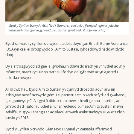
Bydd y Cynllun Sicrwydd Gêm Nod i Gynnal yn caniatáu i ffermydd, egin ac ystadau
helwriaeth ddangos yn gyhoeddus eu bod yn gweithredu i'r safonau uchaf.
Bydd seilwaith y cynllun sicrwydd a adeiladwyd gan British Game Assurance
(BGA) yn cael ei drosglwyddo i Aim to Sustain, cyhoeddwyd heddiw (dydd
Llun).
Dylai'r trosglwyddiad gael ei gwblhau'n ddiweddarach yn yr hydref ac yn y
cyfamser, mae'r cynllun yn parhau i fod yn ddigyfnewid ac yn agored i
aelodau newydd.
Ar ôl cwblhau, bydd Aim to Sustain yn cymryd drosodd ac yn arwain
esblygiad nesaf sicrwydd gêm. Fel partneriaeth o wyth sefydliad gwahanol,
gan gynnwys y CLA, i gyd â diddordeb mewn rheoli gemau a saethu, ac
ymroddiad i safonau uchel a hunanreoleiddio, mae Aim to Sustain mewn
sefyllfa unigryw i ehangu ac adeiladu ar waith amhrisiadwy y BGA ers iddo
lansio yn 2018.
Bydd y Cynllun Sicrwydd Gêm Nod i Gynnal yn caniatáu i ffermydd