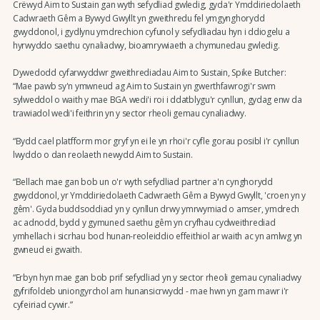
Crëwyd Aim to Sustain gan wyth sefydliad gwledig, gyda'r Ymddiriedolaeth
Cadwraeth Gêm a Bywyd Gwyllt yn gweithredu fel ymgynghorydd
gwyddonol, i gydlynu ymdrechion cyfunol y sefydliadau hyn i ddiogelu a
hyrwyddo saethu cynaliadwy, bioamrywiaeth a chymunedau gwledig.
Dywedodd cyfarwyddwr gweithrediadau Aim to Sustain, Spike Butcher:
“Mae pawb sy'n ymwneud ag Aim to Sustain yn gwerthfawrogi'r swm
sylweddol o waith y mae BGA wedi'i roi i ddatblygu'r cynllun, gydag enw da
trawiadol wedi'i feithrin yn y sector rheoli gemau cynaliadwy.
“Bydd cael platfform mor gryf yn ei le yn rhoi'r cyfle gorau posibl i'r cynllun
lwyddo o dan reolaeth newydd Aim to Sustain.
“Bellach mae gan bob un o'r wyth sefydliad partner a'n cynghorydd
gwyddonol, yr Ymddiriedolaeth Cadwraeth Gêm a Bywyd Gwyllt, 'croen yn y
gêm'. Gyda buddsoddiad yn y cynllun drwy ymrwymiad o amser, ymdrech
ac adnodd, bydd y gymuned saethu gêm yn cryfhau cydweithrediad
ymhellach i sicrhau bod hunan-reoleiddio effeithiol ar waith ac yn amlwg yn
gwneud ei gwaith.
“Erbyn hyn mae gan bob prif sefydliad yn y sector rheoli gemau cynaliadwy
gyfrifoldeb uniongyrchol am hunansicrwydd - mae hwn yn gam mawr i'r
cyfeiriad cywir.”