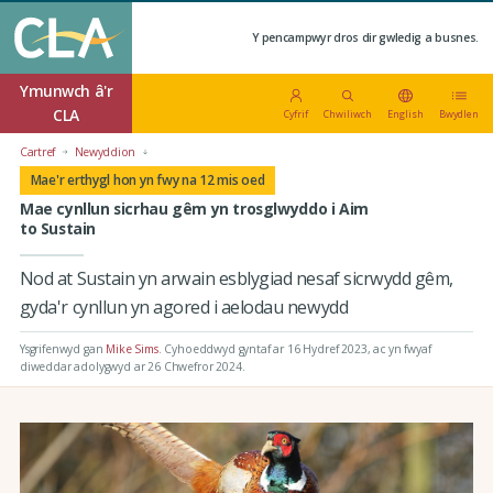
Y pencampwyr dros dir gwledig a busnes.
Ymunwch â'r
CLA
Cyfrif
Chwiliwch
English
Bwydlen
Cartref
Newyddion
Mae'r erthygl hon yn fwy na 12 mis oed
Mae cynllun sicrhau gêm yn trosglwyddo i Aim
to Sustain
Nod at Sustain yn arwain esblygiad nesaf sicrwydd gêm,
gyda'r cynllun yn agored i aelodau newydd
Ysgrifenwyd gan
Mike Sims
.
Cyhoeddwyd gyntaf ar 16 Hydref 2023
, ac yn fwyaf
diweddar adolygwyd ar 26 Chwefror 2024.