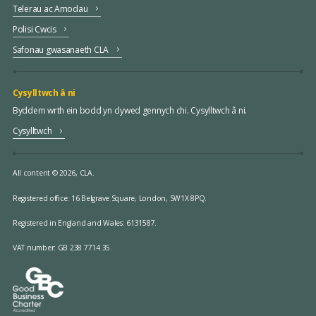
Telerau ac Amodau
Polisi Cwcis
Safonau gwasanaeth CLA
Cysylltwch â ni
Byddem wrth ein bodd yn clywed gennych chi. Cysylltwch â ni.
Cysylltwch
All content © 2026, CLA.
Registered office:
16 Belgrave Square, London, SW1X 8PQ.
Registered in England and Wales: 6131587.
VAT number: GB 238 7714 35.