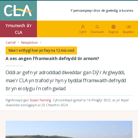
Y pencampwyr dros dir gwledig a busnes.
Ymunwch â'r
CLA
Cyfrif
Chwiliwch
English
Bwydlen
Cartref
Newyddion
Mae'r erthygl hon yn fwy na 12 mis oed
A oes angen fframwaith defnydd tir arnom?
Oddi ar gefn yr adroddiad diweddar gan Dŷ'r Arglwyddi,
mae'r CLA yn trafod yr hyn y byddai fframwaith defnydd
tir yn ei olygu i'n cefn gwlad
Ysgrifenwyd gan
Susan Twining
.
Cyhoeddwyd gyntaf ar 16 Rhagfyr 2022
, ac yn fwyaf
diweddar adolygwyd ar 26 Chwefror 2024.