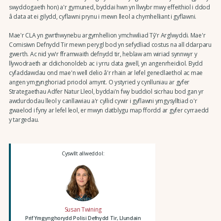
swyddogaeth hon) a'r gymuned, byddai hwn yn llwybr mwy effeithiol i ddod
â data at ei gilydd, cyflawni prynu i mewn lleol a chymhelliant i gyflawni.
Mae'r CLA yn gwrthwynebu argymhellion ymchwiliad Tŷ'r Arglwyddi. Mae'r
Comisiwn Defnydd Tir mewn perygl bod yn sefydliad costus na all ddarparu
gwerth. Ac nid yw'r fframwaith defnydd tir, heblaw am wiriad synnwyr y
llywodraeth ar ddichonoldeb ac i yrru data gwell, yn angenrheidiol. Bydd
cyfaddawdau ond mae'n well delio â'r rhain ar lefel genedlaethol ac mae
angen ymgynghoriad priodol arnynt. O ystyried y cynlluniau ar gyfer
Strategaethau Adfer Natur Lleol, byddai'n fwy buddiol sicrhau bod gan yr
awdurdodau lleol y canllawiau a'r cyllid cywir i gyflawni ymgysylltiad o'r
gwaelod i fyny ar lefel leol, er mwyn datblygu map ffordd ar gyfer cyrraedd
y targedau.
Cyswllt allweddol:
Susan Twining
Prif Ymgynghorydd Polisi Defnydd Tir, Llundain