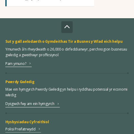
Sut y gall aelodaeth o Gymdeithas Tir a Busnes y Wlad eich helpu
Ymunwch â'n rhwydwaith o 26,000 o dirfeddianwyr, perchnogion busnesau
gwledig a gweithwyr proffesiynol
Pam ymuno?
Pwerdy Gwledig
Mae ein hymgyrch Pwerdy Gwledig yn helpu i ryddhau potensial yr economi
wledig
Dysgwch fwy am ein hymgyrch
Hysbysiadau Cyfreithiol
Polisi Preifatrwydd