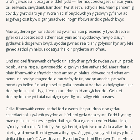
tir â'r galwadau lluosog ar ei ddefnydd — ffermio, coedwigaeth, natur, ynni,
tai, seilwaith, diwydiant, hamdden, twristiaeth, iechyd a lles. Mae'r pandemig
covid, y gwrthdaro yn yr Wcrain ac aflonyddwch yn y gadwyn gyflenwi ac
argyfwng cost byw o ganlyniad wedi hogi'r ffocws ar ddiogelwch bwyd.
Mae pryderon gwirioneddol nad yw amcanion presennol y llywodraeth ar
gyfer creu coetiroedd, adfer natur, ynni adnewyddadwy, mwy o dai, yn
gydnaws â diogelwch bwyd. Byddai gwiriad realiti ar y gofynion hyn ar y lefel
genedlaethol yn helpu i ddatrys rhai o'r pryderon a'r ofnau.
Ond nid cael fframwaith defnydd tir i edrych ar gyfaddawdau yw'r unig ateb
posibl, a rhai risgiau gwirioneddol o ganlyniadau anfwriadol. Mae'r rhai o
blaid fframwaith defnydd tir bob amser yn ofalus i ddweud nad ydynt am
bennu na bod yn rhagnodol o ran defnydd tir, ond yn anochel pe bai'n
mynd cyn belled â nodi parseli tir gallai arwain at barthau a chyfyngiadau ar
ddefnydd tir a allai fygu ffermio ac arloesedd amgylcheddol. Gellir ei
ddefnyddio hefyd i atal datblygu gwledig ac arallgyfeirio busnes.
Gallai fframwaith cenedlaethol fod o werth i helpu i drosi'r targedau
cenedlaethol i rywbeth ystyrlon ar lefel leol gyda data cyson. Fodd bynnag,
mae cynlluniau eisoes ar gyfer datblygu Strategaethau Adfer Natur Lleol,
sy'n ofynnol o dan Ddeddf yr Amgylchedd, a fydd yn dod â data allweddol
at ei gilydd mewn ffordd gyson a thryloyw. Ac, gydag ymgysylltiad ystyrlon â
deiliaid tir (mae'r CLA wedi cynnig Byrddau Cynghori Rheolwyr Tir ar gyfer y