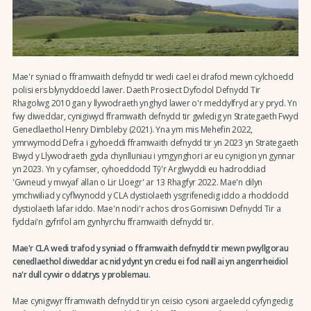
Mae'r syniad o fframwaith defnydd tir wedi cael ei drafod mewn cylchoedd
polisi ers blynyddoedd lawer. Daeth Prosiect Dyfodol Defnydd Tir
Rhagolwg 2010 gan y llywodraeth ynghyd lawer o'r meddylfryd ar y pryd. Yn
fwy diweddar, cynigiwyd fframwaith defnydd tir gwledig yn Strategaeth Fwyd
Genedlaethol Henry Dimbleby (2021). Yna ym mis Mehefin 2022,
ymrwymodd Defra i gyhoeddi fframwaith defnydd tir yn 2023 yn Strategaeth
Bwyd y Llywodraeth gyda chynlluniau i ymgynghori ar eu cynigion yn gynnar
yn 2023. Yn y cyfamser, cyhoeddodd Tŷ'r Arglwyddi eu hadroddiad
'Gwneud y mwyaf allan o Lir Lloegr' ar 13 Rhagfyr 2022. Mae'n dilyn
ymchwiliad y cyflwynodd y CLA dystiolaeth ysgrifenedig iddo a rhoddodd
dystiolaeth lafar iddo. Mae'n nodi'r achos dros Gomisiwn Defnydd Tir a
fyddai'n gyfrifol am gynhyrchu fframwaith defnydd tir.
Mae'r CLA wedi trafod y syniad o fframwaith defnydd tir mewn pwyllgorau
cenedlaethol diweddar ac nid ydynt yn credu ei fod naill ai yn angenrheidiol
na'r dull cywir o ddatrys y problemau.
Mae cynigwyr fframwaith defnydd tir yn ceisio cysoni argaeledd cyfyngedig