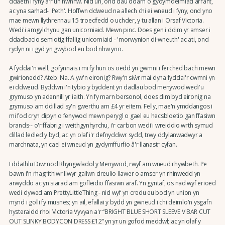
ddaeth i fyny â'r un hwnnw. Nid un, ond dau ddarn o gydymdeimlad arrant,
ac yna sarhad- 'Peth'. Hoffwn ddweud na allech chi ei wneud i fyny, ond yno
mae mewn llythrennau 15 troedfedd o uchder, y tu allan i Orsaf Victoria.
Wedi'i amgylchynu gan unicorniaid. Mewn pinc. Does gen i ddim yr amser i
ddadbacio semiotig ffallig unicorniaid - 'morwynion di-wneuth' ac ati, ond
rydyn ni i gyd yn gwybod eu bod nhw yno.
A fyddai'n well, gofynnais i mi fy hun os oedd yn gwmni i ferched bach mewn
gwirionedd? Ateb: Na. A yw'n eironig? Rwy'n siŵr mai dyna fyddai'r cwmni yn
ei ddweud. Byddwn i'n tybio y byddent yn dadlau bod menywod wedi'u
grymuso yn adennill yr iaith. Yn fy marn bersonol, does dim byd eironig na
grymuso am ddillad sy'n gwerthu am £4 yr eitem. Felly, mae'n ymddangos i
mi fod cryn dipyn o fenywod mewn perygl o gael eu hecsbloetio gan ffasiwn
brands-- o'r ffabrig i weithgynhyrchu, i'r carbon wedi'i wreiddio wrth symud
dillad ledled y byd, ac yn olaf i'r defnyddiwr sydd, trwy ddylanwadwyr a
marchnata, yn cael ei wneud yn gydymffurfio â'r llanastr cyfan.
I ddathlu Diwrnod Rhyngwladol y Menywod, rwyf am wneud rhywbeth. Pe
bawn i'n rhagrithiwr llwyr gallwn dreulio llawer o amser yn rhinwedd yn
arwyddo ac yn siarad am gofleidio ffasiwn araf. Yn gyntaf, os nad wyf erioed
wedi clywed am PrettyLittleThing - nid wyf yn credu eu bod yn union yn
mynd i golli fy musnes; yn ail, efallai y bydd yn gwneud i chi deimlo'n ysgafn
hysteraidd rhoi Victoria Vyvyan a'r “BRIGHT BLUE SHORT SLEEVE V BAR CUT
OUT SLINKY BODYCON DRESS £12” yn yr un gofod meddwl; ac yn olaf y