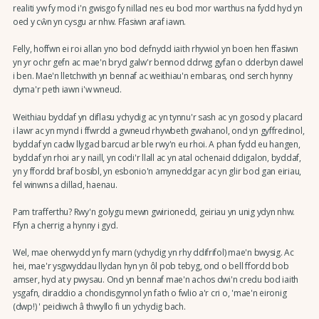
realiti yw fy mod i'n gwisgo fy nillad nes eu bod mor warthus na fydd hyd yn
oed y cŵn yn cysgu ar nhw. Ffasiwn araf iawn.
Felly, hoffwn ei roi allan yno bod defnydd iaith rhywiol yn boen hen ffasiwn
yn yr ochr gefn ac mae'n bryd galw'r bennod ddrwg gyfan o dderbyn dawel
i ben. Mae'n lletchwith yn bennaf ac weithiau'n embaras, ond serch hynny
dyma'r peth iawn i'w wneud.
Weithiau byddaf yn diflasu ychydig ac yn tynnu'r sash ac yn gosod y placard
i lawr ac yn mynd i ffwrdd a gwneud rhywbeth gwahanol, ond yn gyffredinol,
byddaf yn cadw llygad barcud ar ble rwy'n eu rhoi. A phan fydd eu hangen,
byddaf yn rhoi ar y naill, yn codi'r llall ac yn atal ochenaid ddigalon, byddaf,
yn y ffordd braf bosibl, yn esbonio'n amyneddgar ac yn glir bod gan eiriau,
fel winwns a dillad, haenau.
Pam trafferthu? Rwy'n golygu mewn gwirionedd, geiriau yn unig ydyn nhw.
Ffyn a cherrig a hynny i gyd.
Wel, mae oherwydd yn fy marn (ychydig yn rhy ddifrifol) mae'n bwysig. Ac
hei, mae'r ysgwyddau llydan hyn yn ôl pob tebyg, ond o bell ffordd bob
amser, hyd at y pwysau. Ond yn bennaf mae'n achos dwi'n credu bod iaith
ysgafn, diraddio a chondisgynnol yn fath o fwlio a'r cri o, 'mae'n eironig
(dwp!) ' peidiwch â thwyllo fi un ychydig bach.