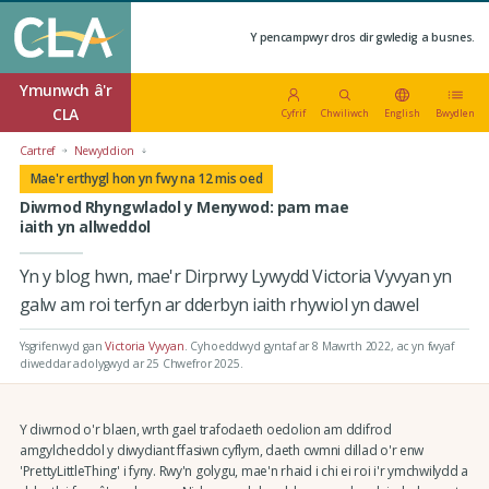
Y pencampwyr dros dir gwledig a busnes.
Ymunwch â'r
CLA
Cyfrif
Chwiliwch
English
Bwydlen
Cartref
Newyddion
Mae'r erthygl hon yn fwy na 12 mis oed
Diwrnod Rhyngwladol y Menywod: pam mae
iaith yn allweddol
Yn y blog hwn, mae'r Dirprwy Lywydd Victoria Vyvyan yn
galw am roi terfyn ar dderbyn iaith rhywiol yn dawel
Ysgrifenwyd gan
Victoria Vyvyan
.
Cyhoeddwyd gyntaf ar 8 Mawrth 2022
, ac yn fwyaf
diweddar adolygwyd ar 25 Chwefror 2025.
Y diwrnod o'r blaen, wrth gael trafodaeth oedolion am ddifrod
amgylcheddol y diwydiant ffasiwn cyflym, daeth cwmni dillad o'r enw
'PrettyLittleThing' i fyny. Rwy'n golygu, mae'n rhaid i chi ei roi i'r ymchwilydd a