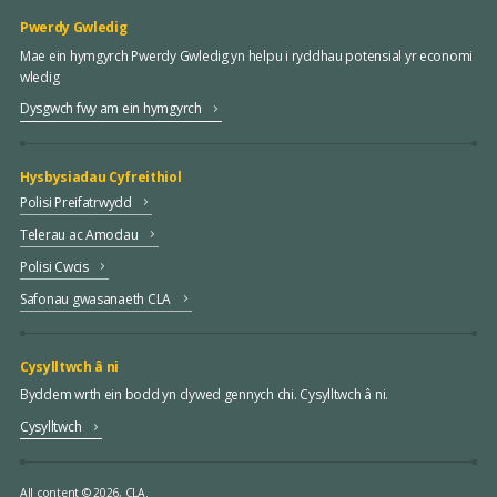
Pwerdy Gwledig
Mae ein hymgyrch Pwerdy Gwledig yn helpu i ryddhau potensial yr economi
wledig
Dysgwch fwy am ein hymgyrch
Hysbysiadau Cyfreithiol
Polisi Preifatrwydd
Telerau ac Amodau
Polisi Cwcis
Safonau gwasanaeth CLA
Cysylltwch â ni
Byddem wrth ein bodd yn clywed gennych chi. Cysylltwch â ni.
Cysylltwch
All content © 2026, CLA.