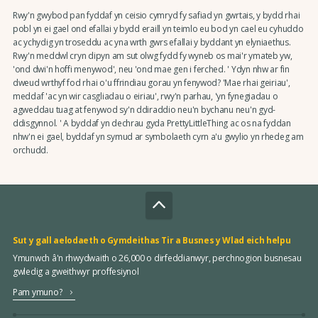
Rwy'n gwybod pan fyddaf yn ceisio cymryd fy safiad yn gwrtais, y bydd rhai
pobl yn ei gael ond efallai y bydd eraill yn teimlo eu bod yn cael eu cyhuddo
ac ychydig yn troseddu ac yna wrth gwrs efallai y byddant yn elyniaethus.
Rwy'n meddwl cryn dipyn am sut olwg fydd fy wyneb os mai'r ymateb yw,
'ond dwi'n hoffi menywod', neu 'ond mae gen i ferched. ' Ydyn nhw ar fin
dweud wrthyf fod rhai o'u ffrindiau gorau yn fenywod? 'Mae rhai geiriau',
meddaf 'ac yn wir casgliadau o eiriau', rwy'n parhau, 'yn fynegiadau o
agweddau tuag at fenywod sy'n ddiraddio neu'n bychanu neu'n gyd-
ddisgynnol. ' A byddaf yn dechrau gyda PrettyLittleThing ac os na fyddan
nhw'n ei gael, byddaf yn symud ar symbolaeth cyrn a'u gwylio yn rhedeg am
orchudd.
Sut y gall aelodaeth o Gymdeithas Tir a Busnes y Wlad eich helpu
Ymunwch â'n rhwydwaith o 26,000 o dirfeddianwyr, perchnogion busnesau
gwledig a gweithwyr proffesiynol
Pam ymuno?