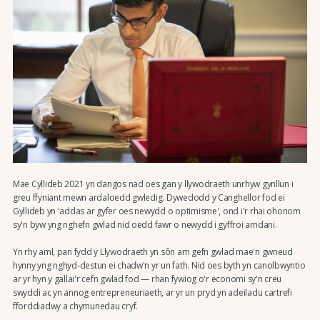
Mae Cyllideb 2021 yn dangos nad oes gan y llywodraeth unrhyw gynllun i
greu ffyniant mewn ardaloedd gwledig. Dywedodd y Canghellor fod ei
Gyllideb yn 'addas ar gyfer oes newydd o optimisme', ond i'r rhai ohonom
sy'n byw yng nghefn gwlad nid oedd fawr o newydd i gyffroi amdani.
Yn rhy aml, pan fydd y Llywodraeth yn sôn am gefn gwlad mae'n gwneud
hynny yng nghyd-destun ei chadw'n yr un fath. Nid oes byth yn canolbwyntio
ar yr hyn y gallai'r cefn gwlad fod — rhan fywiog o'r economi sy'n creu
swyddi ac yn annog entrepreneuriaeth, ar yr un pryd yn adeiladu cartrefi
fforddiadwy a chymunedau cryf.