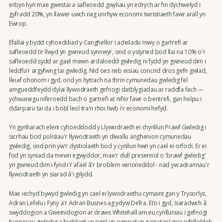
erbyn hyn mae gwestai a safleoedd gwyliau yn edrych ar fin dychwelyd i
gyfradd 20%, yn llawer uwch nag unrhyw economi twristiaeth fawr arall yn
Ewrop.
Efallai y bydd cyhoeddiad y Canghellor i adeiladu mwy o gartrefi ar
safleoedd tir llwyd yn gwneud synnwyr, ond o ystyried bod llai na 10% o'r
safleoedd sydd ar gael mewn ardaloedd gwledig ni fydd yn gwneud dim i
leddfu'r argyfwng tai gwledig. Nid oes neb eisiau concrid dros gefn gwlad,
lleiaf ohonom i gyd, ond yn hytrach na thrin cymunedau gwledig fel
amgueddfeydd dylai llywodraeth gefnogi datblygiadau ar raddfa fach —
ychwanegu niferoedd bach o gartrefi at nifer fawr o bentrefi, gan helpu i
ddarparu tai da i bobl leol tra'n rhoi hwb i'r economi hefyd.
Yn gynharach eleni cyhoeddodd y Llywodraeth ei chynllun Prawf Gwledig i
sicrhau bod polisïau'r llywodraeth yn diwallu anghenion cymunedau
gwledig, ond prin yw'r dystiolaeth bod y cynllun hwn yn cael ei orfodi. Er ei
fod yn syniad da mewn egwyddor, mae'r dull presennol o 'brawf gwledig'
yn gwneud dim i fynd i'r afael â'r broblem wirioneddol - nad yw adrannau'r
llywodraeth yn siarad â'i gilydd.
Mae iechyd bywyd gwledig yn cael ei lywodraethu cymaint gan y Trysorlys,
Adran Lefelu i Fyny a'r Adran Busnes ag ydyw Defra. Eto i gyd, siaradwch â
swyddogion a Gweinidogion ar draws Whitehall am eu cynlluniau i gefnogi
busnesau gwledig a byddant yn syml yn cymryd yn ganiataol mai cyfrifoldeb