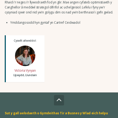
Rhaid i'r neges i'r llywodraeth fod yn glir. Mae angen cyfateb optimistiaeth y
Canghellor â meddwl strategol difrifol ac uchelgeisiol. Lefelu i fyny yw'r
cysyniad cywir ond nid yw'n golygu dim os nad yw'n berthnasol i gefn gwlad.
Ymddangosodd hyn gyntaf yn Cartref Ceidwadol
Cyswllt allweddol:
Victoria Vyvyan
Llywydd, Llundain
Sut y gall aelodaeth o Gymdeithas Tir a Busnes y Wlad eich helpu