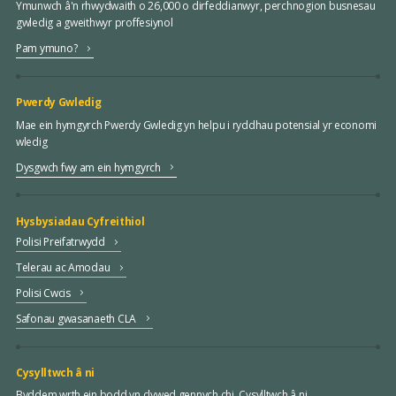
Ymunwch â'n rhwydwaith o 26,000 o dirfeddianwyr, perchnogion busnesau
gwledig a gweithwyr proffesiynol
Pam ymuno?
Pwerdy Gwledig
Mae ein hymgyrch Pwerdy Gwledig yn helpu i ryddhau potensial yr economi
wledig
Dysgwch fwy am ein hymgyrch
Hysbysiadau Cyfreithiol
Polisi Preifatrwydd
Telerau ac Amodau
Polisi Cwcis
Safonau gwasanaeth CLA
Cysylltwch â ni
Byddem wrth ein bodd yn clywed gennych chi. Cysylltwch â ni.