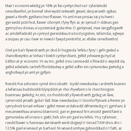
Mae'r economi wledig yn 18% yn llai cynhyrchiol na'r cyfartaledd
cenedlaethol, yn bennaf oherwydd seilwaith gwael, darpariaeth sgiliau
gwael a threfn gynllunio hen ffasiwn. Yn aml mae prisiau tai y tu hwnt i
gyrraedd pobl leol, llawer ohonynt i fyny ffyn ac yn symud i'r ddinas gan
gymryd eu doniau a'u potensial gyda nhw. O ganlyniad, mae tangyflogaeth
ac amddifadedd yn cymryd gwreiddiau tra bod ysgolion, tafarndai, eglwysi
a siopau yn cau i lawr er niwed i fywyd pentrefol, ac efallai cenedlaethol.
Ond pe bai'r llywodraeth yn dod â'i hagenda 'lefelu i fyny' i gefn gwlad a
chanolbwyntio ar leihau'r bwlch cynhyrchiant, gellid ychwanegu hyd at
£43bn at yr economi. Yn eu tro, gellid creu cannoedd o filoedd o swyddi da,
gellid adeiladu cartrefi fforddiadwy a gellid adfer ein cymunedau gwledig a
anghofiwyd yn aml yn gyflym.
Roedd rhai achosion cynnil dros obaith - bydd newidiadau i ardrethi busnes
a lwfansau buddsoddi blynyddol yn rhoi rhywfaint o le i berchnogion
busnesau gwledig. Ac eto, os rhoddodd y llywodraeth gydag un llaw,
cymerodd ymaith gyda'r llall. Mae newidiadau i'r Gronfa Ffyniant a Rennir yn
cynrychioli toriad enfawr i gyllid mewn ardaloedd difreintiedig o'i gymharu â
mecanweithiau ariannu blaenorol, gan ei gwneud hi'n anodd gweld faint o
gymunedau all oroesi o gwbl, heb sôn am gael eu lefelu. Yn y cyfamser,
roedd llawer o fusnesau twristiaeth wedi disgwyl i'r toriad TAW dros dro i
12.5% gael ei wneud yn barhaol. Ni wnaed unrhyw gyhoeddiad o'r fath, ac