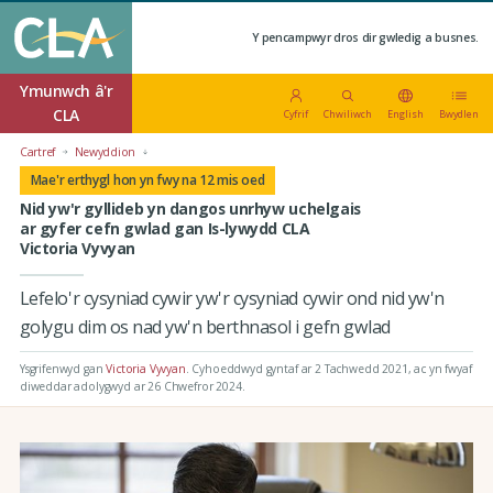
Y pencampwyr dros dir gwledig a busnes.
Ymunwch â'r
CLA
Cyfrif
Chwiliwch
English
Bwydlen
Cartref
Newyddion
Mae'r erthygl hon yn fwy na 12 mis oed
Nid yw'r gyllideb yn dangos unrhyw uchelgais
ar gyfer cefn gwlad gan Is-lywydd CLA
Victoria Vyvyan
Lefelo'r cysyniad cywir yw'r cysyniad cywir ond nid yw'n
golygu dim os nad yw'n berthnasol i gefn gwlad
Ysgrifenwyd gan
Victoria Vyvyan
.
Cyhoeddwyd gyntaf ar 2 Tachwedd 2021
, ac yn fwyaf
diweddar adolygwyd ar 26 Chwefror 2024.