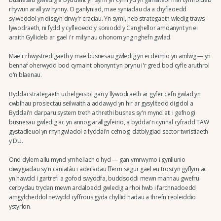
rhywun arall yw hynny. O ganlyniad, mae syniadau da a chyfleoedd
sylweddol yn disgyn drwy'r craciau. Yn syml, heb strategaeth wledig traws-
lywodraeth, ni fydd y cyfleoedd y soniodd y Canghellor amdanynt yn ei
araith Gyllideb ar gael i'r miliynau ohonom yng nghefn gwlad.
Mae'r rhwystredigaeth y mae busnesau gwledig yn ei deimlo yn amlwg — yn
bennaf oherwydd bod cymaint ohonynt yn prynu i'r gred bod cyfle aruthrol
o'n blaenau.
Byddai strategaeth uchelgeisiol gan y llywodraeth ar gyfer cefn gwlad yn
cwblhau prosiectau seilwaith a addawyd yn hir ar gysylltedd digidol a
Byddai'n darparu system treth a threthi busnes sy'n mynd ati i gefnogi
busnesau gwledig ac yn annog arallgyfeirio, a byddai'n cynnal cyfradd TAW
gystadleuol yn rhyngwladol a fyddai'n cefnogi datblygiad sector twristiaeth
y DU.
Ond dylem allu mynd ymhellach o hyd — gan ymrwymo i gynllunio
diwygiadau sy'n caniatáu i adeiladau fferm segur gael eu trosi yn gyflym ac
yn hawdd i gartrefi a gofod swyddfa, buddsoddi mewn mannau gwefru
cerbydau trydan mewn ardaloedd gwledig a rhoi hwb i farchnadoedd
amgylcheddol newydd cyffrous gyda chyllid hadau a threfn reoleiddio
ystyrlon.