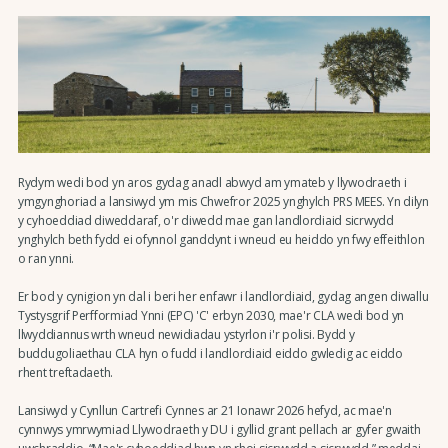
Rydym wedi bod yn aros gydag anadl abwyd am ymateb y llywodraeth i
ymgynghoriad a lansiwyd ym mis Chwefror 2025 ynghylch PRS MEES. Yn dilyn
y cyhoeddiad diweddaraf, o'r diwedd mae gan landlordiaid sicrwydd
ynghylch beth fydd ei ofynnol ganddynt i wneud eu heiddo yn fwy effeithlon
o ran ynni.
Er bod y cynigion yn dal i beri her enfawr i landlordiaid, gydag angen diwallu
Tystysgrif Perfformiad Ynni (EPC) 'C' erbyn 2030, mae'r CLA wedi bod yn
llwyddiannus wrth wneud newidiadau ystyrlon i'r polisi. Bydd y
buddugoliaethau CLA hyn o fudd i landlordiaid eiddo gwledig ac eiddo
rhent treftadaeth.
Lansiwyd y Cynllun Cartrefi Cynnes ar 21 Ionawr 2026 hefyd, ac mae'n
cynnwys ymrwymiad Llywodraeth y DU i gyllid grant pellach ar gyfer gwaith