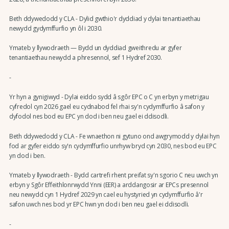
Beth ddywedodd y CLA - Dylid gwthio'r dyddiad y dylai tenantiaethau
newydd gydymffurfio yn ôl i 2030.
Ymateb y llywodraeth — Bydd un dyddiad gweithredu ar gyfer
tenantiaethau newydd a phresennol, sef 1 Hydref 2030.
-
Yr hyn a gynigiwyd - Dylai eiddo sydd â sgôr EPC o C yn erbyn y metrigau
cyfredol cyn 2026 gael eu cydnabod fel rhai sy'n cydymffurfio â safon y
dyfodol nes bod eu EPC yn dod i ben neu gael ei ddisodli.
Beth ddywedodd y CLA - Fe wnaethon ni gytuno ond awgrymodd y dylai hyn
fod ar gyfer eiddo sy'n cydymffurfio unrhyw bryd cyn 2030, nes bod eu EPC
yn dod i ben.
Ymateb y llywodraeth - Bydd cartrefi rhent preifat sy'n sgorio C neu uwch yn
erbyn y Sgôr Effeithlonrwydd Ynni (EER) a arddangosir ar EPCs presennol
neu newydd cyn 1 Hydref 2029 yn cael eu hystyried yn cydymffurfio â'r
safon uwch nes bod yr EPC hwn yn dod i ben neu gael ei ddisodli.
-