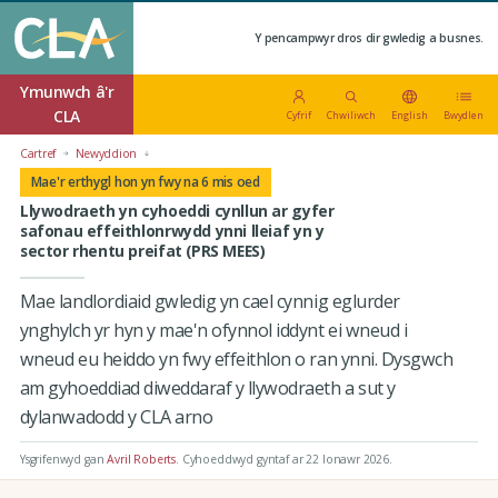
Y pencampwyr dros dir gwledig a busnes.
Ymunwch â'r
CLA
Cyfrif
Chwiliwch
English
Bwydlen
Cartref
Newyddion
Mae'r erthygl hon yn fwy na 6 mis oed
Llywodraeth yn cyhoeddi cynllun ar gyfer
safonau effeithlonrwydd ynni lleiaf yn y
sector rhentu preifat (PRS MEES)
Mae landlordiaid gwledig yn cael cynnig eglurder
ynghylch yr hyn y mae'n ofynnol iddynt ei wneud i
wneud eu heiddo yn fwy effeithlon o ran ynni. Dysgwch
am gyhoeddiad diweddaraf y llywodraeth a sut y
dylanwadodd y CLA arno
Ysgrifenwyd gan
Avril Roberts
.
Cyhoeddwyd gyntaf ar 22 Ionawr 2026
.