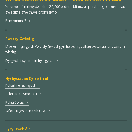
Ymunwch â'n rhwydwaith o 26,000 o dirfeddianwyr, perchnogion busnesau
gwledig a gweithwyr proffesiynol
Pam ymuno?
Pwerdy Gwledig
Mae ein hymgyrch Pwerdy Gwledig yn helpu i ryddhau potensial yr economi
wledig
Dysgwch fwy am ein hymgyrch
Hysbysiadau Cyfreithiol
Polisi Preifatrwydd
Telerau ac Amodau
Polisi Cwcis
Safonau gwasanaeth CLA
Cysylltwch â ni