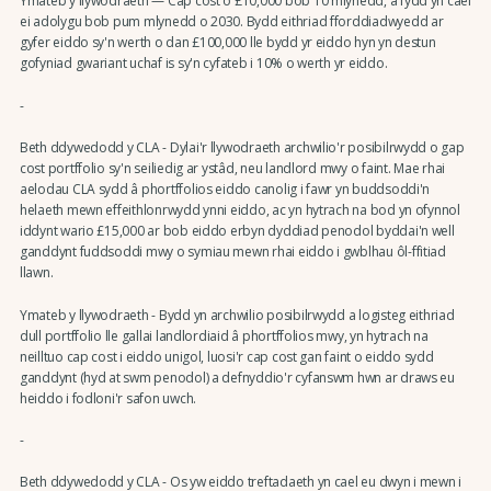
Ymateb y llywodraeth — Cap cost o £10,000 bob 10 mlynedd, a fydd yn cael
ei adolygu bob pum mlynedd o 2030. Bydd eithriad fforddiadwyedd ar
gyfer eiddo sy'n werth o dan £100,000 lle bydd yr eiddo hyn yn destun
gofyniad gwariant uchaf is sy'n cyfateb i 10% o werth yr eiddo.
-
Beth ddywedodd y CLA - Dylai'r llywodraeth archwilio'r posibilrwydd o gap
cost portffolio sy'n seiliedig ar ystâd, neu landlord mwy o faint. Mae rhai
aelodau CLA sydd â phortffolios eiddo canolig i fawr yn buddsoddi'n
helaeth mewn effeithlonrwydd ynni eiddo, ac yn hytrach na bod yn ofynnol
iddynt wario £15,000 ar bob eiddo erbyn dyddiad penodol byddai'n well
ganddynt fuddsoddi mwy o symiau mewn rhai eiddo i gwblhau ôl-ffitiad
llawn.
Ymateb y llywodraeth - Bydd yn archwilio posibilrwydd a logisteg eithriad
dull portffolio lle gallai landlordiaid â phortffolios mwy, yn hytrach na
neilltuo cap cost i eiddo unigol, luosi'r cap cost gan faint o eiddo sydd
ganddynt (hyd at swm penodol) a defnyddio'r cyfanswm hwn ar draws eu
heiddo i fodloni'r safon uwch.
-
Beth ddywedodd y CLA - Os yw eiddo treftadaeth yn cael eu dwyn i mewn i