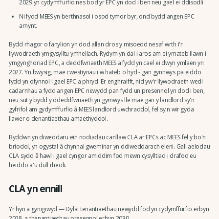
2029 yn cydymffurfio nes bod yr EPC yn dod i ben neu gael ei ddisodli
Ni fydd MEES yn berthnasol i osod tymor byr, ond bydd angen EPC
arnynt.
Bydd rhagor o fanylion yn dod allan dros y misoedd nesaf wrth i'r
llywodraeth ymgysylltu ymhellach. Rydym yn dal i aros am ei ymateb llawn i
ymgynghoriad EPC, a deddfwriaeth MEES a fydd yn cael ei dwyn ymlaen yn
2027. Yn bwysig, mae cwestiynau i'w hateb o hyd - gan gynnwys pa eiddo
fydd yn ofynnol i gael EPC a phryd. Er enghraifft, nid yw'r llywodraeth wedi
cadarnhau a fydd angen EPC newydd pan fydd un presennol yn dod i ben,
neu sut y bydd y ddeddfwriaeth yn gymwys lle mae gan y landlord sy'n
gyfrifol am gydymffurfio â MEES landlord uwchraddol, fel sy'n wir gyda
llawer o denantiaethau amaethyddol.
Byddwn yn diweddaru ein nodiadau canllaw CLA ar EPCs ac MEES fel y bo'n
briodol, yn ogystal â chynnal gweminar yn ddiweddarach eleni. Gall aelodau
CLA sydd â hawl i gael cyngor am ddim fod mewn cysylltiad i drafod eu
heiddo a'u dull rheoli.
CLA yn ennill
Yr hyn a gynigiwyd — Dylai tenantiaethau newydd fod yn cydymffurfio erbyn
2028, a thenantiaethau presennol erbyn 2030.