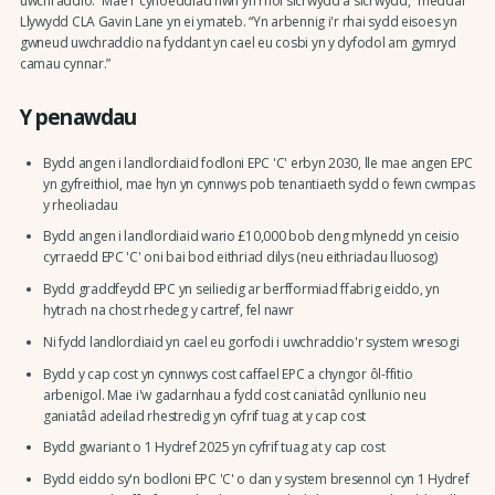
uwchraddio. “Mae'r cyhoeddiad hwn yn rhoi sicrwydd a sicrwydd,” meddai
Llywydd CLA Gavin Lane yn ei ymateb. “Yn arbennig i'r rhai sydd eisoes yn
gwneud uwchraddio na fyddant yn cael eu cosbi yn y dyfodol am gymryd
camau cynnar.”
Y penawdau
Bydd angen i landlordiaid fodloni EPC 'C' erbyn 2030, lle mae angen EPC
yn gyfreithiol, mae hyn yn cynnwys pob tenantiaeth sydd o fewn cwmpas
y rheoliadau
Bydd angen i landlordiaid wario £10,000 bob deng mlynedd yn ceisio
cyrraedd EPC 'C' oni bai bod eithriad dilys (neu eithriadau lluosog)
Bydd graddfeydd EPC yn seiliedig ar berfformiad ffabrig eiddo, yn
hytrach na chost rhedeg y cartref, fel nawr
Ni fydd landlordiaid yn cael eu gorfodi i uwchraddio'r system wresogi
Bydd y cap cost yn cynnwys cost caffael EPC a chyngor ôl-ffitio
arbenigol. Mae i'w gadarnhau a fydd cost caniatâd cynllunio neu
ganiatâd adeilad rhestredig yn cyfrif tuag at y cap cost
Bydd gwariant o 1 Hydref 2025 yn cyfrif tuag at y cap cost
Bydd eiddo sy'n bodloni EPC 'C' o dan y system bresennol cyn 1 Hydref