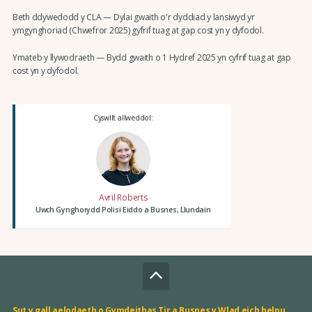
Beth ddywedodd y CLA — Dylai gwaith o'r dyddiad y lansiwyd yr
ymgynghoriad (Chwefror 2025) gyfrif tuag at gap cost yn y dyfodol.
Ymateb y llywodraeth — Bydd gwaith o 1 Hydref 2025 yn cyfrif tuag at gap
cost yn y dyfodol.
Cyswllt allweddol:
Avril Roberts
Uwch Gynghorydd Polisi Eiddo a Busnes, Llundain
Sut y gall aelodaeth o Gymdeithas Tir a Busnes y Wlad eich helpu