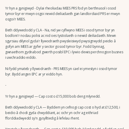
Yr hyn a gynigiwyd - Dylai rheoliadau MEES PRS fod yn berthnasol i osod
tymor byr er mwyn osgoi newid deiliadaeth gan landlordiaid PRS er mwyn
osgoi'r MEES.
Beth ddywedodd y CLA - Na, nid yw cyflwyno MEES i osod tymor byr yn
bodloni'r nodau polisi ac nid oes tystiolaeth o newid deiliadaeth. Mewn
sgyrsiau dilynol gyda'r llywodraeth pwysleisiwyd pwysigrwydd peidio â
gofyn am MEES ar gyfer y sector gosod tymor byr. Fodd bynnag,
gwnaethom gydnabod gwerth posibl EPC i lywio dewis perchnogion busnes
i uwchraddio eiddo.
Ni fydd ymateb y llywodraeth - PRS MEES yn cael ei ymestyn i osod tymor
byr. Bydd angen EPC ar yr eiddo hyn.
-
Yr hyn a gynigiwyd — Cap cost o £15,000 bob deng mlynedd.
Beth ddywedodd y CLA — Byddem yn cefnogi cap cost o hyd at £12,500, i
beidio â chodi gyda chwyddiant, ac ochr yn ochr ag eithriad
fforddiadwyedd sy'n gysylltiedig â lefelau rhent.