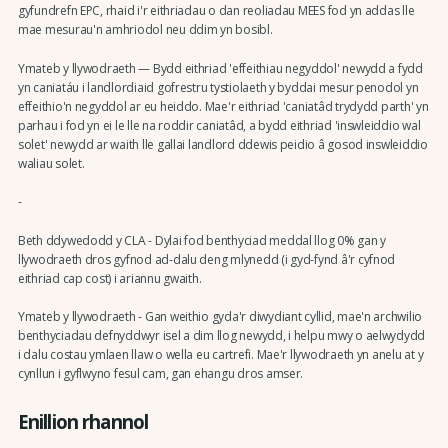
gyfundrefn EPC, rhaid i'r eithriadau o dan reoliadau MEES fod yn addas lle
mae mesurau'n amhriodol neu ddim yn bosibl.
Ymateb y llywodraeth — Bydd eithriad 'effeithiau negyddol' newydd a fydd
yn caniatáu i landlordiaid gofrestru tystiolaeth y byddai mesur penodol yn
effeithio'n negyddol ar eu heiddo. Mae'r eithriad 'caniatâd trydydd parth' yn
parhau i fod yn ei le lle na roddir caniatâd, a bydd eithriad 'inswleiddio wal
solet' newydd ar waith lle gallai landlord ddewis peidio â gosod inswleiddio
waliau solet.
-
Beth ddywedodd y CLA - Dylai fod benthyciad meddal llog 0% gan y
llywodraeth dros gyfnod ad-dalu deng mlynedd (i gyd-fynd â'r cyfnod
eithriad cap cost) i ariannu gwaith.
Ymateb y llywodraeth - Gan weithio gyda'r diwydiant cyllid, mae'n archwilio
benthyciadau defnyddwyr isel a dim llog newydd, i helpu mwy o aelwydydd
i dalu costau ymlaen llaw o wella eu cartrefi. Mae'r llywodraeth yn anelu at y
cynllun i gyflwyno fesul cam, gan ehangu dros amser.
Enillion rhannol