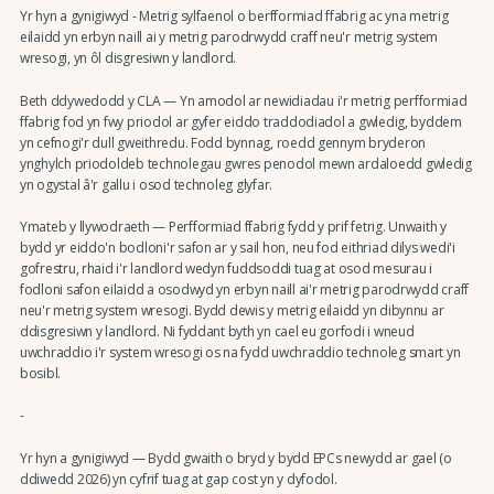
Yr hyn a gynigiwyd - Metrig sylfaenol o berfformiad ffabrig ac yna metrig
eilaidd yn erbyn naill ai y metrig parodrwydd craff neu'r metrig system
wresogi, yn ôl disgresiwn y landlord.
Beth ddywedodd y CLA — Yn amodol ar newidiadau i'r metrig perfformiad
ffabrig fod yn fwy priodol ar gyfer eiddo traddodiadol a gwledig, byddem
yn cefnogi'r dull gweithredu. Fodd bynnag, roedd gennym bryderon
ynghylch priodoldeb technolegau gwres penodol mewn ardaloedd gwledig
yn ogystal â'r gallu i osod technoleg glyfar.
Ymateb y llywodraeth — Perfformiad ffabrig fydd y prif fetrig. Unwaith y
bydd yr eiddo'n bodloni'r safon ar y sail hon, neu fod eithriad dilys wedi'i
gofrestru, rhaid i'r landlord wedyn fuddsoddi tuag at osod mesurau i
fodloni safon eilaidd a osodwyd yn erbyn naill ai'r metrig parodrwydd craff
neu'r metrig system wresogi. Bydd dewis y metrig eilaidd yn dibynnu ar
ddisgresiwn y landlord. Ni fyddant byth yn cael eu gorfodi i wneud
uwchraddio i'r system wresogi os na fydd uwchraddio technoleg smart yn
bosibl.
-
Yr hyn a gynigiwyd — Bydd gwaith o bryd y bydd EPCs newydd ar gael (o
ddiwedd 2026) yn cyfrif tuag at gap cost yn y dyfodol.