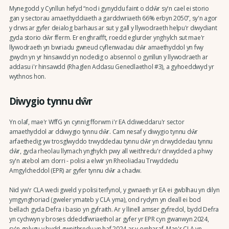
Mynegodd y Cynllun hefyd “nod i gynyddu faint o ddŵr sy'n cael ei storio
gan y sectorau amaethyddiaeth a garddwriaeth 66% erbyn 2050”, sy'n agor
y drws ar gyfer deialog barhaus ar sut y gall y llywodraeth helpu'r diwydiant
gyda storio dŵr fferm. Er enghraifft, roedd eglurder ynghylch sut mae'r
llywodraeth yn bwriadu gwneud cyflenwadau dŵr amaethyddol yn fwy
gwydn yn yr hinsawdd yn nodedig o absennol o gynllun y llywodraeth ar
addasu i'r hinsawdd (Rhaglen Addasu Genedlaethol #3), a gyhoeddwyd yr
wythnos hon.
Diwygio tynnu dŵr
Yn olaf, mae'r WffG yn cynnig fforwm i'r EA ddiweddaru'r sector
amaethyddol ar ddiwygio tynnu dŵr. Cam nesaf y diwygio tynnu dŵr
arfaethedig yw trosglwyddo trwyddedau tynnu dŵr yn drwyddedau tynnu
dŵr, gyda rheolau llymach ynghylch pwy all weithredu'r drwydded a phwy
sy'n atebol am dorri - polisi a elwir yn Rheoliadau Trwyddedu
Amgylcheddol (EPR) ar gyfer tynnu dŵr a chadw.
Nid yw'r CLA wedi gweld y polisi terfynol, y gwnaeth yr EA ei gwblhau yn dilyn
ymgynghoriad (gweler ymateb y CLA yma), ond rydym yn deall ei bod
bellach gyda Defra i basio yn gyfraith. Ar y llinell amser gyfredol, bydd Defra
yn cychwyn y broses ddeddfwriaethol ar gyfer yr EPR cyn gwanwyn 2024,
sy'n golygu y bydd gweithredu yn haf 2024 ar y cynharaf. Mae'r CLA yn