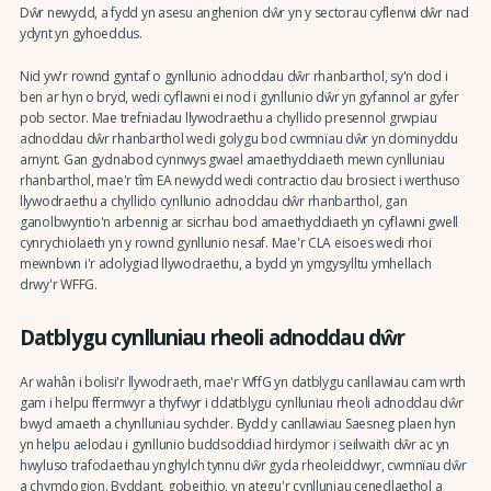
Dŵr newydd, a fydd yn asesu anghenion dŵr yn y sectorau cyflenwi dŵr nad
ydynt yn gyhoeddus.
Nid yw'r rownd gyntaf o gynllunio adnoddau dŵr rhanbarthol, sy'n dod i
ben ar hyn o bryd, wedi cyflawni ei nod i gynllunio dŵr yn gyfannol ar gyfer
pob sector. Mae trefniadau llywodraethu a chyllido presennol grwpiau
adnoddau dŵr rhanbarthol wedi golygu bod cwmnïau dŵr yn dominyddu
arnynt. Gan gydnabod cynnwys gwael amaethyddiaeth mewn cynlluniau
rhanbarthol, mae'r tîm EA newydd wedi contractio dau brosiect i werthuso
llywodraethu a chyllido cynllunio adnoddau dŵr rhanbarthol, gan
ganolbwyntio'n arbennig ar sicrhau bod amaethyddiaeth yn cyflawni gwell
cynrychiolaeth yn y rownd gynllunio nesaf. Mae'r CLA eisoes wedi rhoi
mewnbwn i'r adolygiad llywodraethu, a bydd yn ymgysylltu ymhellach
drwy'r WFFG.
Datblygu cynlluniau rheoli adnoddau dŵr
Ar wahân i bolisi'r llywodraeth, mae'r WffG yn datblygu canllawiau cam wrth
gam i helpu ffermwyr a thyfwyr i ddatblygu cynlluniau rheoli adnoddau dŵr
bwyd amaeth a chynlluniau sychder. Bydd y canllawiau Saesneg plaen hyn
yn helpu aelodau i gynllunio buddsoddiad hirdymor i seilwaith dŵr ac yn
hwyluso trafodaethau ynghylch tynnu dŵr gyda rheoleiddwyr, cwmnïau dŵr
a chymdogion. Byddant, gobeithio, yn ategu'r cynlluniau cenedlaethol a