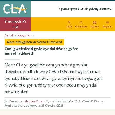
Y pencampwyr dros dir gwledig a busnes.
Ymunwch â'r
CLA
Cyfrif
Chwiliwch
English
Bwydlen
Cartref
Newyddion
Mae'r erthygl hon yn fwy na 12 mis oed
Codi gwelededd gwleidyddol dŵr ar gyfer
amaethyddiaeth
Mae'r CLA yn gweithio ochr yn ochr â grwpiau
diwydiant eraill o fewn y Grŵp Dŵr am Fwyd i sicrhau
cydnabyddiaeth o ddŵr ar gyfer cynhyrchu bwyd, gyda
rhywfaint o gynnydd cynnar ond nodau mwy yn dal
mewn golwg
Ysgrifenwyd gan
Matthew Doran
.
Cyhoeddwyd gyntaf ar 20 Gorffenaf 2023
, ac yn
fwyaf diweddar adolygwyd ar 25 Chwefror 2025.