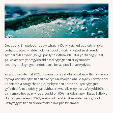
Oeddech chi'n gwybod nad yw cyfraith y DU yn ystyried bod dŵr ar gyfer
cynhyrchu bwyd yn ddefnydd hanfodol o ddŵr yn ystod sefyllfaoedd
sychder? Mae hyn yn golygu pan fydd cyflenwadau dŵr yn rhedeg yn isel,
gall Asiantaeth yr Amgylchedd osod cyfyngiadau ar dynnu dŵr
amaethyddol cyn gwaharddiadau pibellau pibell ar aelwydydd.
Yn ystod sychder haf 2022, chwaraeodd y sefyllfa hon allan wrth i ffermwyr a
thyfwyr wynebu cyfyngiadau dŵr cyn i aelwydydd wneud hynny. Cyflwynodd
Asiantaeth yr Amgylchedd (EA) hysbysiadau Adran 57 - sy'n cyfyngu'n
gyfreithiol faint o ddŵr y gall dyfrhau chwistrellu ei dynnu o afonydd 50%,
gan rampio hyd at gyfyngiad posibl o 100% - ar ddyfrhau yn Essex, Suffolk a
Norfolk ym mis Awst 2022, ac eto nid oedd Anglian Water wedi gosod
unrhyw gyfyngiadau ar ddefnyddio dŵr prif gyflenwad.