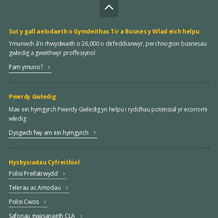
Sut y gall aelodaeth o Gymdeithas Tir a Busnes y Wlad eich helpu
Ymunwch â'n rhwydwaith o 26,000 o dirfeddianwyr, perchnogion busnesau
gwledig a gweithwyr proffesiynol
Pam ymuno?
Pwerdy Gwledig
Mae ein hymgyrch Pwerdy Gwledig yn helpu i ryddhau potensial yr economi
wledig
Dysgwch fwy am ein hymgyrch
Hysbysiadau Cyfreithiol
Polisi Preifatrwydd
Telerau ac Amodau
Polisi Cwcis
Safonau gwasanaeth CLA