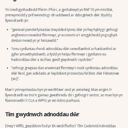
Yn Uwchgynhadledd Fferm i Fforc, a gynhaliwyd yn Rhif 10 ym mis Mai,
ymrwymodd y prif weinidog i dri addewid ar ddiogelwch dŵr. Bydd y
llywodraeth yn:
“gwneud penderfyniadau trwydded tynnu dŵr yn fwy hyblyg i gefnogi
anghenion newidiol ffermwyr, yr economi a'r amgylchedd yng nghyd-
destun newid yn yr hinsawdd.”
“creu cynlluniau rheoli adnoddau dŵr cenedlaethol a rhanbarthol ar
gyfer amaethyddiaeth, a fydd yn helpu ffermwyr i gynllunio eu
hadnoddau dŵr a sicrhau gwell gwydnwch i sychder.”
“cefnogi grwpiau dan arweiniad ffermwyr i nodi cynlluniau adnoddau
dŵr lleol, gan adeiladu ar lwyddiant prosiectau fel Beic dŵr Felixstowe
[sic]”.
Mae'r ymrwymiadau hyn yn werthfawr ond yn annelwig. Mae angen i'r
llywodraeth eu troi'n gamau gweithredu clir i gefnogi'r sector, ac mae hyn yn
flaenoriaeth i'r CLA a WFFG yn ein lobïo parhaus.
Tîm gwydnwch adnoddau dŵr
Drwy'r WffG, gwyddom fod yr EA wedi ffurfio'r Tîm Cadernid Adnoddau