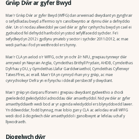
Grŵp Dŵr ar gyfer Bwyd
Mae'r Grŵp Dŵr ar gyfer Bwyd (WfFG) dan arweiniad diwydiant yn gynghrair
o sefydliadau bwyd a ffermio sy'n canolbwyntio ar dynnu dŵr a defnyddio
dŵr. Un o'i nodau allweddol yw cael dŵr ar gyfer cynhyrchu bwyd yn cael ei
gydnabod fel defnydd hanfodol yn ystod sefyllfaoedd sychder. Fe'i
sefydlwyd yn 2012 i gydlynu ymateb y sector i sychder 2011/2012, ac mae
wedi parhau i fod yn weithredol ers hynny.
Mae'r CLA yn aelod o'r WFFG, ochr yn ochr â'r NFU, grwpiau tynnwyr dŵr
amrywiol yn Nwyrain Anglia, Cymdeithas Brithyll Prydain, AHDB, Cymdeithas
Dyfrhau y DU, y Gymdeithas Llafur Garddwriaethol, Cymdeithas Cyflenwyr
Tatws Ffres, ac eraill. Mae'r EA yn cymryd rhan yn y grŵp, ac mae
cynrychiolwyr Defra yn ei fynychu i ddeall persbectif y diwydiant.
Mae'r grŵp yn darparu fforwm i grwpiau diwydiant gydweithio a chodi
gwelededd gwleidyddol adnoddau dŵr amaethyddol. Nid yw dŵr ar gyfer
amaethyddiaeth wedi bod ar yr agenda wleidyddol ers blynyddoedd lawer.
Yn ddiweddar, fodd bynnag, mae lobïo gan y CLA ac aelodau eraill WFFG
wedi dod â diogelwch dŵr amaethyddol i ganolbwynt ar lefelau uchaf y
llywodraeth.
Diogelwch dŵr