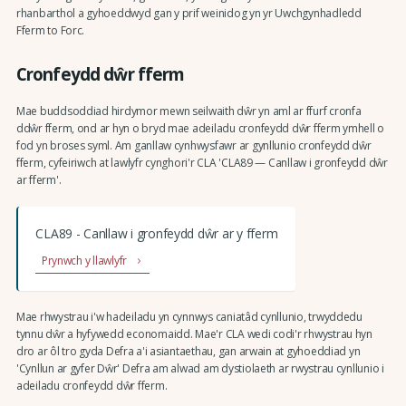
rhanbarthol a gyhoeddwyd gan y prif weinidog yn yr Uwchgynhadledd
Fferm to Forc.
Cronfeydd dŵr fferm
Mae buddsoddiad hirdymor mewn seilwaith dŵr yn aml ar ffurf cronfa
ddŵr fferm, ond ar hyn o bryd mae adeiladu cronfeydd dŵr fferm ymhell o
fod yn broses syml. Am ganllaw cynhwysfawr ar gynllunio cronfeydd dŵr
fferm, cyfeiriwch at lawlyfr cynghori'r CLA 'CLA89 — Canllaw i gronfeydd dŵr
ar fferm'.
CLA89 - Canllaw i gronfeydd dŵr ar y fferm
Prynwch y llawlyfr
Mae rhwystrau i'w hadeiladu yn cynnwys caniatâd cynllunio, trwyddedu
tynnu dŵr a hyfywedd economaidd. Mae'r CLA wedi codi'r rhwystrau hyn
dro ar ôl tro gyda Defra a'i asiantaethau, gan arwain at gyhoeddiad yn
'Cynllun ar gyfer Dŵr' Defra am alwad am dystiolaeth ar rwystrau cynllunio i
adeiladu cronfeydd dŵr fferm.