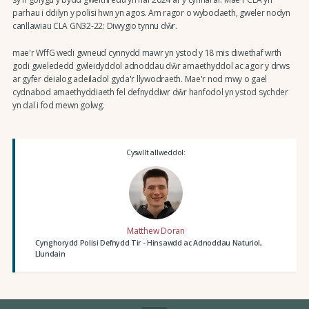
parhau i ddilyn y polisi hwn yn agos. Am ragor o wybodaeth, gweler nodyn
canllawiau CLA GN32-22: Diwygio tynnu dŵr.
mae'r WffG wedi gwneud cynnydd mawr yn ystod y 18 mis diwethaf wrth
godi gwelededd gwleidyddol adnoddau dŵr amaethyddol ac agor y drws
ar gyfer deialog adeiladol gyda'r llywodraeth. Mae'r nod mwy o gael
cydnabod amaethyddiaeth fel defnyddiwr dŵr hanfodol yn ystod sychder
yn dal i fod mewn golwg.
Cyswllt allweddol:
Matthew Doran
Cynghorydd Polisi Defnydd Tir - Hinsawdd ac Adnoddau Naturiol,
Llundain