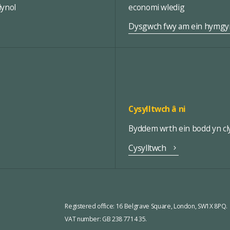
iynol
economi wledig
Dysgwch fwy am ein hymgy
Cysylltwch â ni
Byddem wrth ein bodd yn cly
Cysylltwch
Registered office:
16 Belgrave Square, London, SW1X 8PQ.
VAT number: GB 238 7714 35.