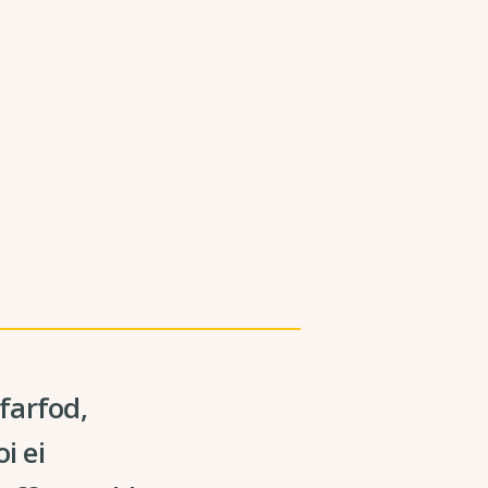
farfod,
i ei