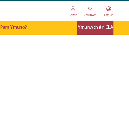
Cyfrif
Chwiliwch
English
Pam Ymuno?
Ymunwch â'r CLA