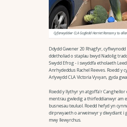
Cyfarwyddwr CLA Gogledd Harriet Ranson y tu allan
Ddydd Gwener 20 Rhagfyr, cyflwynodd
ddetholiad o staplau bwyd Nadolig tradd
Swydd Efrog - i swyddfa etholaeth Lee
Anrhydeddus Rachel Reeves. Roedd y cy
Arlywydd CLA Victoria Vyvyan, gyda gw
Roedd y llythyr yn atgoffa'r Canghello
mentrau gwledig a thirfeddianwyr am ef
busnesau teuluol. Roedd hefyd yn cynn
dirprwyaeth o arweinwyr y diwydiant i 
mwy llewyrchus.