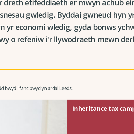
r dreth etifeddiaeth er mwyn achub e
busnesau gwledig. Byddai gwneud hyn y
 yn yr economi wledig, gyda bonws ych
y o refeniw i'r llywodraeth mewn de
d bwyd i fanc bwyd yn ardal Leeds.
Inheritance tax cam