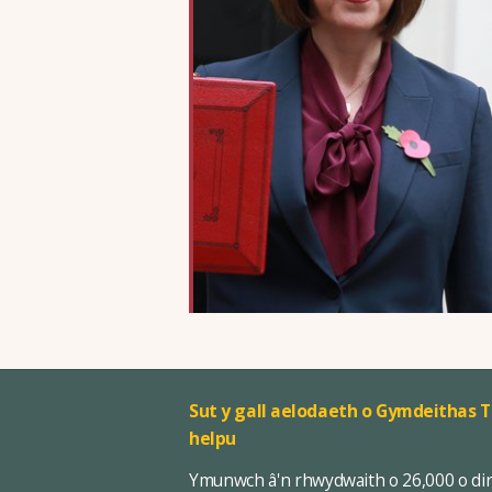
Sut y gall aelodaeth o Gymdeithas T
helpu
Ymunwch â'n rhwydwaith o 26,000 o di