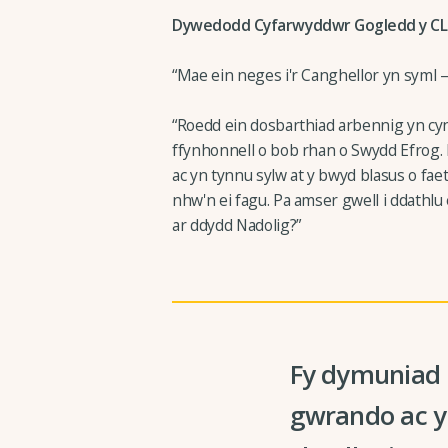
Dywedodd Cyfarwyddwr Gogledd y CLA,
“Mae ein neges i'r Canghellor yn syml — 
“Roedd ein dosbarthiad arbennig yn cy
ffynhonnell o bob rhan o Swydd Efrog.
ac yn tynnu sylw at y bwyd blasus o fae
nhw'n ei fagu. Pa amser gwell i ddathl
ar ddydd Nadolig?”
Fy dymuniad N
gwrando ac y