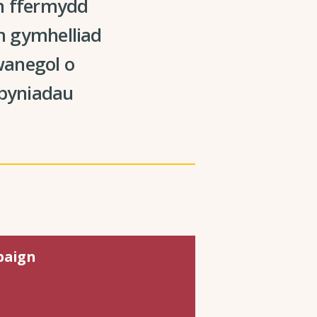
in ffermydd
n gymhelliad
wanegol o
rbyniadau
paign