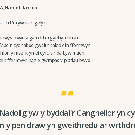
 Harriet Ranson:
'nid 'ni yw eich gelyn'.
nnwys bwyd a gafodd ei gynhyrchu a'i
 Mae'n cydnabod gwaith caled ein ffermwyr
thlon y maent yn ei dyfu a'r da byw maen
u ein ffermwyr nag o gwmpas y platiau bwyd
adolig yw y byddai'r Canghellor yn cy
n y pen draw yn gweithredu ar wrthdro