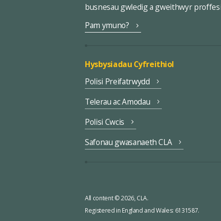
busnesau gwledig a gweithwyr proffes
Pam ymuno?
Hysbysiadau Cyfreithiol
Polisi Preifatrwydd
Telerau ac Amodau
Polisi Cwcis
Safonau gwasanaeth CLA
All content © 2026, CLA.
Registered in England and Wales: 6131587.