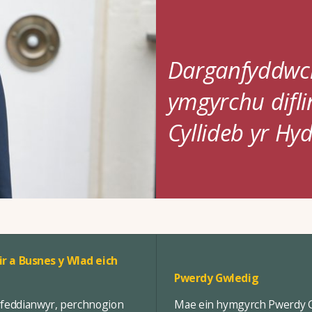
Darganfyddwc
ymgyrchu difli
Cyllideb yr Hyd
ir a Busnes y Wlad eich
Pwerdy Gwledig
rfeddianwyr, perchnogion
Mae ein hymgyrch Pwerdy Gw