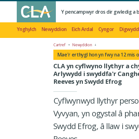
Y pencampwyr dros dir gwledig a 
Ynghylch
Newyddion
Eich Ardal
Cyngor
Digwydd
Cartref
Newyddion
Mae'r erthygl hon yn fwy na 12 mis 
CLA yn cyflwyno llythyr a c
Arlywydd i swyddfa'r Cangh
Reeves yn Swydd Efrog
Cyflwynwyd llythyr perso
Vyvyan, yn ogystal â pha
Swydd Efrog, â llaw i sw
Reeves