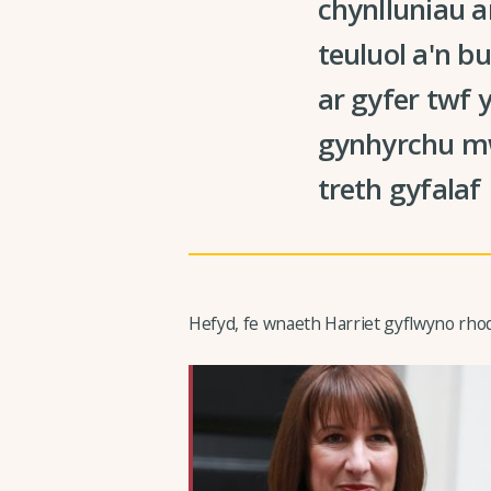
chynlluniau a
teuluol a'n 
ar gyfer twf
gynhyrchu mw
treth gyfalaf
Hefyd, fe wnaeth Harriet gyflwyno rhod