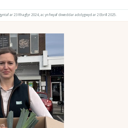
ntaf ar 23 Rhagfyr 2024
, ac yn fwyaf diweddar adolygwyd ar 2 Ebrill 2025.