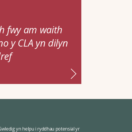
h fwy am waith
no y CLA yn dilyn
ref
ledig yn helpu i ryddhau potensial yr