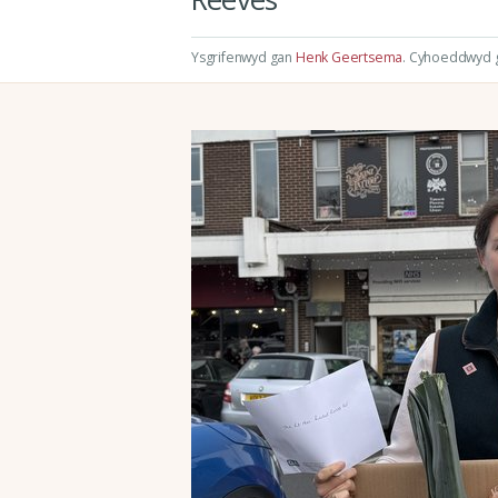
Ysgrifenwyd gan
Henk Geertsema
.
Cyhoeddwyd gy