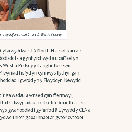
 i swyddfa etholaeth Leeds West a Pudsey
 Cyfarwyddwr CLA North Harriet Ranson
odiadol - a gynhyrchwyd a'u caffael yn
ds West a Pudsey y Canghellor Gwir
flwyniad hefyd yn cynnwys llythyr gan
ahoddiad i gwrdd yn y Flwyddyn Newydd.
r o'r galwadau a wnaed gan ffermwyr,
faith diwygiadau treth etifeddiaeth ar eu
wys gwahoddiad i gyfarfod â Llywydd y CLA a
gydweithio'n gadarnhaol ar gyfer dyfodol