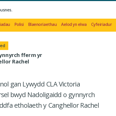
busnes.
iadau
Polisi
Blaenoriaethau
Aelod yn elwa
Cyfeiriadur
oed
hynnyrch fferm yr
ellor Rachel
nol gan Lywydd CLA Victoria
rsel bwyd Nadoligaidd o gynnyrch
yddfa etholaeth y Canghellor Rachel