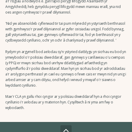
â'r risgiau a nodwyd e.e. gan fapio perygl llifogydd Asiantaeth yr
Amgylchedd), heb gynyddu perygl llifogydd mewn mannau eraill, yna nid
oes angen cymhwyso'r prawf dilyniannol.
'Nid yw absenoldeb cyflenwad tir tai pum mlynedd yn ystyriaeth berthnasol
wrth gymhwyso'r prawf dilyniannol ar gyfer ceisiadau unigol. Fodd bynnag,
gall ystyriaethau tai, gan gynnwys cyflenwad tir tai, fod yn berthnasol yn y
cydbwysedd cynllunio, ochr yn ochr â chanlyniad y prawf dilyniannol. '
Rydym yn argymell bod aelodau sy'n ystyried datblygu yn sicrhau eu bod yn
ymwybodol o'r polisïau diweddaraf, gan gynnwys y canllawiau o'u cwmpas
(y PPG) er mwyn sicrhau bod unrhyw ddatblygiad arfaethedig yn
cydymffurfio â'r polisi diweddaraf. Mae hyn yn sicrhau bod yr adroddiadau
a'r arolygon perthnasol yn cael eu cynnwys o fewn cais er mwyn nid yn unig i
arbed amser ar y cam dilysu, ond hefyd i wneud y mwyaf o'r siawns o
lwyddiant cynllunio.
Mae'r CLA yn gallu rhoi cyngor ar y polisïau diweddaraf hyn a rhoi cyngor
cynllunio i'r aelodau ar y materion hyn. Cysylltwch â ni yma am fwy o
wybodaeth.