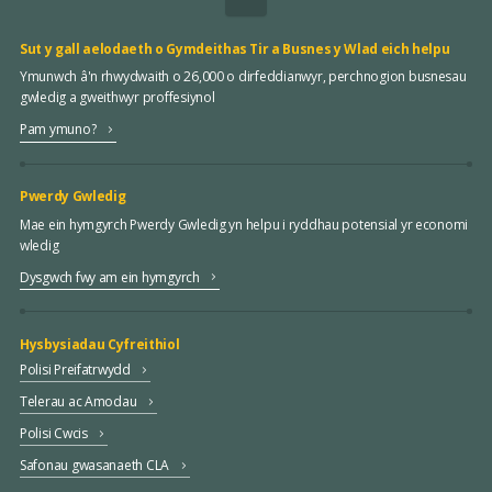
Sut y gall aelodaeth o Gymdeithas Tir a Busnes y Wlad eich helpu
Ymunwch â'n rhwydwaith o 26,000 o dirfeddianwyr, perchnogion busnesau
gwledig a gweithwyr proffesiynol
Pam ymuno?
Pwerdy Gwledig
Mae ein hymgyrch Pwerdy Gwledig yn helpu i ryddhau potensial yr economi
wledig
Dysgwch fwy am ein hymgyrch
Hysbysiadau Cyfreithiol
Polisi Preifatrwydd
Telerau ac Amodau
Polisi Cwcis
Safonau gwasanaeth CLA