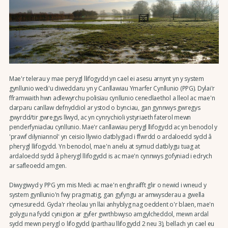
Mae'r telerau y mae perygl llifogydd yn cael ei asesu arnynt yn y system
gynllunio wedi'u diweddaru yn y Canllawiau Ymarfer Cynllunio (PPG). Dylai'r
fframwaith hwn adlewyrchu polisïau cynllunio cenedlaethol a lleol ac mae'n
darparu canllaw defnyddiol ar ystod o bynciau, gan gynnwys gwregys
gwyrdd/tir gwregys llwyd, ac yn cynrychioli ystyriaeth faterol mewn
penderfyniadau cynllunio. Mae'r canllawiau perygl llifogydd ac yn benodol y
'prawf dilyniannol' yn ceisio llywio datblygiad i ffwrdd o ardaloedd sydd â
pherygl llifogydd. Yn benodol, mae'n anelu at symud datblygu tuag at
ardaloedd sydd â pherygl llifogydd is ac mae'n cynnwys gofyniad i edrych
ar safleoedd amgen.
Diwygiwyd y PPG ym mis Medi ac mae'n enghraifft glir o newid i wneud y
system gynllunio'n fwy pragmatig, gan gyfyngu ar amwysderau a gwella
cymesuredd. Gyda'r rheolau yn llai anhyblyg nag oeddent o'r blaen, mae'n
golygu na fydd cynigion ar gyfer gwrthbwyso amgylcheddol, mewn ardal
sydd mewn perygl o lifogydd (parthau llifogydd 2 neu 3), bellach yn cael eu