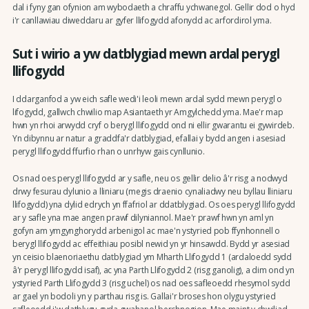
dal i fyny gan ofynion am wybodaeth a chraffu ychwanegol. Gellir dod o hyd
i'r canllawiau diweddaru ar gyfer llifogydd afonydd ac arfordirol yma.
Sut i wirio a yw datblygiad mewn ardal perygl
llifogydd
I ddarganfod a yw eich safle wedi'i leoli mewn ardal sydd mewn perygl o
lifogydd, gallwch chwilio map Asiantaeth yr Amgylchedd yma. Mae'r map
hwn yn rhoi arwydd cryf o berygl llifogydd ond ni ellir gwarantu ei gywirdeb.
Yn dibynnu ar natur a graddfa'r datblygiad, efallai y bydd angen i asesiad
perygl llifogydd ffurfio rhan o unrhyw gais cynllunio.
Os nad oes perygl llifogydd ar y safle, neu os gellir delio â'r risg a nodwyd
drwy fesurau dylunio a lliniaru (megis draenio cynaliadwy neu byllau lliniaru
llifogydd) yna dylid edrych yn ffafriol ar ddatblygiad. Os oes perygl llifogydd
ar y safle yna mae angen prawf dilyniannol. Mae'r prawf hwn yn aml yn
gofyn am ymgynghorydd arbenigol ac mae'n ystyried pob ffynhonnell o
berygl llifogydd ac effeithiau posibl newid yn yr hinsawdd. Bydd yr asesiad
yn ceisio blaenoriaethu datblygiad ym Mharth Llifogydd 1 (ardaloedd sydd
â'r perygl llifogydd isaf), ac yna Parth Llifogydd 2 (risg ganolig), a dim ond yn
ystyried Parth Llifogydd 3 (risg uchel) os nad oes safleoedd rhesymol sydd
ar gael yn bodoli yn y parthau risg is. Gallai'r broses hon olygu ystyried