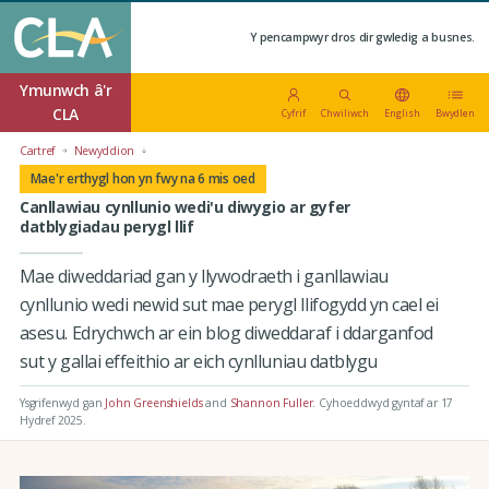
Y pencampwyr dros dir gwledig a busnes.
Ymunwch â'r
CLA
Cyfrif
Chwiliwch
English
Bwydlen
Cartref
Newyddion
Mae'r erthygl hon yn fwy na 6 mis oed
Canllawiau cynllunio wedi'u diwygio ar gyfer
datblygiadau perygl llif
Mae diweddariad gan y llywodraeth i ganllawiau
cynllunio wedi newid sut mae perygl llifogydd yn cael ei
asesu. Edrychwch ar ein blog diweddaraf i ddarganfod
sut y gallai effeithio ar eich cynlluniau datblygu
Ysgrifenwyd gan
John Greenshields
and
Shannon Fuller
.
Cyhoeddwyd gyntaf ar 17
Hydref 2025
.