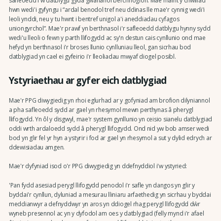
safleoedd i'w datblygu gyda gwahanol berchnogion. Mae maint y chwiliad
hwn wedi'i gyfyngu i “ardal benodol tref neu ddinas lle mae'r cynnig wedi'i
leoli ynddi, neu y tu hwnt i bentref unigol a'i aneddiadau cyfagos
uniongyrchol”. Mae'r prawf yn berthnasol i'r safleoedd datblygu hynny sydd
wedi'u lleoli o fewn y parth llifogydd ac sy'n destun cais cynllunio ond mae
hefyd yn berthnasol i'r broses llunio cynlluniau lleol, gan sicrhau bod
datblygiad yn cael ei gyfeirio i'r lleoliadau mwyaf diogel posibl.
Ystyriaethau ar gyfer eich datblygiad
Mae'r PPG diwygiedig yn rhoi eglurhad ar y gofyniad am brofion dilyniannol
a pha safleoedd sydd ar gael yn rhesymol mewn perthynas â pherygl
llifogydd. Yn ôl y disgwyl, mae'r system gynllunio yn ceisio sianelu datblygiad
oddi wrth ardaloedd sydd â pherygl llifogydd. Ond nid yw bob amser wedi
bod yn glir fel yr hyn a ystyrir i fod ar gael yn rhesymol a sut y dylid edrych ar
ddewisiadau amgen.
Mae'r dyfyniad isod o'r PPG diwygiedig yn ddefnyddiol i'w ystyried:
'Pan fydd asesiad perygl llifogydd penodol i'r safle yn dangos yn glir y
byddai'r cynllun, dyluniad a mesurau lliniaru arfaethedig yn sicrhau y byddai
meddianwyr a defnyddwyr yn aros yn ddiogel rhag perygl llifogydd dŵr
wyneb presennol ac yn y dyfodol am oes y datblygiad (felly mynd i'r afael