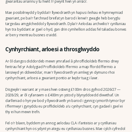
gwarantau ariannu y tu hwnt i'r pwynt hwn yn ansicr.
Mae posibilrwydd y byddai'r llywodraeth yn hapus i leihau ei hymrwymiad
gwariant, pe bai'r farchnad breifat yn barod i lenwi'r gwagle heb beryglu
targedau amgylcheddol y llywodraeth. Dylai'r Aelodau archwilio'r cynlluniau
hyn tra byddant ar gael o hyd, gan drin cymhellion addas fel taliadau bonws
ar ben y mentrau busnes craidd.
Cynhyrchiant, arloesi a throsglwyddo
Ar ôl dangos diddordeb mewn ymrafael â phroffidioldeb ffermio drwy
fentrau fel yr Adolygiad Proffidioldeb Ffermio a map ffordd ffermio a
lansiwyd yn ddiweddar, mae'r llywodraeth yn amlwg yn dymuno rhoi
cynhyrchiant, arloesi a gwariant pontio ar lwybr tuag i lawr.
Disgwylir i wariant ar y maes hwn ostwng £100m dros gyfnod 2026/27 —
2028/29, ar ôl cyfanswm o £400m yn ystod y blynyddoedd diwethaf. Un
darlleniad o hyn yw bod y llywodraeth yn barod i gynnig cymorth tymor byr
i ffermwyr i gynyddu eu proffidioldeb a'u cynhyrchiant, cyn gadael i gael ei
thy ei hun mewn trefn.
Fel o'r blaen, byddem yn annog aelodau CLA i fanteisio ar y cynlluniau
cynhyrchiant hyn os ydynt yn ategu eu cynlluniau busnes. Mae cylch cyfredol