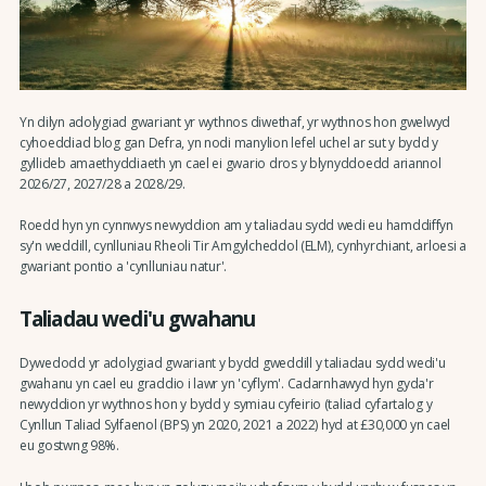
Yn dilyn adolygiad gwariant yr wythnos diwethaf, yr wythnos hon gwelwyd
cyhoeddiad blog gan Defra, yn nodi manylion lefel uchel ar sut y bydd y
gyllideb amaethyddiaeth yn cael ei gwario dros y blynyddoedd ariannol
2026/27, 2027/28 a 2028/29.
Roedd hyn yn cynnwys newyddion am y taliadau sydd wedi eu hamddiffyn
sy'n weddill, cynlluniau Rheoli Tir Amgylcheddol (ELM), cynhyrchiant, arloesi a
gwariant pontio a 'cynlluniau natur'.
Taliadau wedi'u gwahanu
Dywedodd yr adolygiad gwariant y bydd gweddill y taliadau sydd wedi'u
gwahanu yn cael eu graddio i lawr yn 'cyflym'. Cadarnhawyd hyn gyda'r
newyddion yr wythnos hon y bydd y symiau cyfeirio (taliad cyfartalog y
Cynllun Taliad Sylfaenol (BPS) yn 2020, 2021 a 2022) hyd at £30,000 yn cael
eu gostwng 98%.