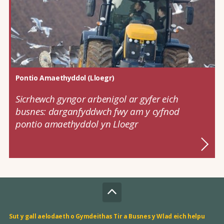
Pontio Amaethyddol (Lloegr)
Sicrhewch gyngor arbenigol ar gyfer eich
busnes: darganfyddwch fwy am y cyfnod
pontio amaethyddol yn Lloegr
Sut y gall aelodaeth o Gymdeithas Tir a Busnes y Wlad eich helpu