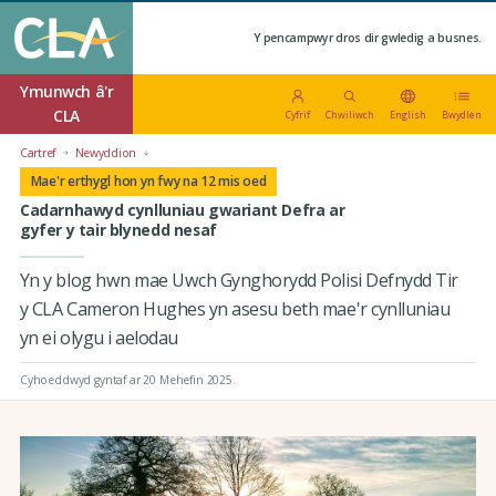
Y pencampwyr dros dir gwledig a busnes.
Ymunwch â'r
CLA
Cyfrif
Chwiliwch
English
Bwydlen
Cartref
Newyddion
Mae'r erthygl hon yn fwy na 12 mis oed
Cadarnhawyd cynlluniau gwariant Defra ar
gyfer y tair blynedd nesaf
Yn y blog hwn mae Uwch Gynghorydd Polisi Defnydd Tir
y CLA Cameron Hughes yn asesu beth mae'r cynlluniau
yn ei olygu i aelodau
Cyhoeddwyd gyntaf ar 20 Mehefin 2025
.