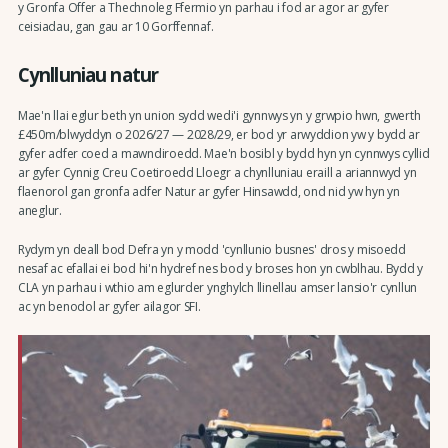
y Gronfa Offer a Thechnoleg Ffermio yn parhau i fod ar agor ar gyfer
ceisiadau, gan gau ar 10 Gorffennaf.
Cynlluniau natur
Mae'n llai eglur beth yn union sydd wedi'i gynnwys yn y grwpio hwn, gwerth
£450m/blwyddyn o 2026/27 — 2028/29, er bod yr arwyddion yw y bydd ar
gyfer adfer coed a mawndiroedd. Mae'n bosibl y bydd hyn yn cynnwys cyllid
ar gyfer Cynnig Creu Coetiroedd Lloegr a chynlluniau eraill a ariannwyd yn
flaenorol gan gronfa adfer Natur ar gyfer Hinsawdd, ond nid yw hyn yn
aneglur.
Rydym yn deall bod Defra yn y modd 'cynllunio busnes' dros y misoedd
nesaf ac efallai ei bod hi'n hydref nes bod y broses hon yn cwblhau. Bydd y
CLA yn parhau i wthio am eglurder ynghylch llinellau amser lansio'r cynllun
ac yn benodol ar gyfer ailagor SFI.