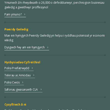
Ymunwch â'n rhwydwaith o 26,000 o dirfeddianwyr, perchnogion busnesau
gwledig a gweithwyr proffesiynol
Pam ymuno?
Pwerdy Gwledig
Mae ein hymgyrch Pwerdy Gwledig yn helpu i ryddhau potensial yr economi
wledig
Dysgwch fwy am ein hymgyrch
Hysbysiadau Cyfreithiol
Polisi Preifatrwydd
Telerau ac Amodau
Polisi Cwcis
Safonau gwasanaeth CLA
Cysylltwch â ni