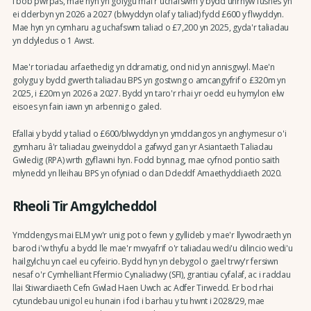
I bob pwrpas, mae hyn yn golygu mai'r uchafswm y bydd unrhyw fusnes yn
ei dderbyn yn 2026 a 2027 (blwyddyn olaf y taliad) fydd £600 y flwyddyn.
Mae hyn yn cymharu ag uchafswm taliad o £7,200 yn 2025, gyda'r taliadau
yn ddyledus o 1 Awst.
Mae'r toriadau arfaethedig yn ddramatig, ond nid yn annisgwyl. Mae'n
golygu y bydd gwerth taliadau BPS yn gostwng o amcangyfrif o £320m yn
2025, i £20m yn 2026 a 2027. Bydd yn taro'r rhai yr oedd eu hymylon elw
eisoes yn fain iawn yn arbennig o galed.
Efallai y bydd y taliad o £600/blwyddyn yn ymddangos yn anghymesur o'i
gymharu â'r taliadau gweinyddol a gafwyd gan yr Asiantaeth Taliadau
Gwledig (RPA) wrth gyflawni hyn. Fodd bynnag, mae cyfnod pontio saith
mlynedd yn lleihau BPS yn ofyniad o dan Ddeddf Amaethyddiaeth 2020.
Rheoli Tir Amgylcheddol
Ymddengys mai ELM yw'r unig pot o fewn y gyllideb y mae'r llywodraeth yn
barod i'w thyfu a bydd lle mae'r mwyafrif o'r taliadau wedi'u dilincio wedi'u
hailgylchu yn cael eu cyfeirio. Bydd hyn yn debygol o gael trwy'r fersiwn
nesaf o'r Cymhelliant Ffermio Cynaliadwy (SFI), grantiau cyfalaf, ac i raddau
llai Stiwardiaeth Cefn Gwlad Haen Uwch ac Adfer Tirwedd. Er bod rhai
cytundebau unigol eu hunain i fod i barhau y tu hwnt i 2028/29, mae