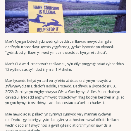
Mae'r Cyngor Ddedfrydu wedi cyhoeddi canllawiau newydd ar gyfer
dedfrydu troseddwyr gwrsio ysgyfarnog, gyda'r llysoedd yn ofynnol i
“gydnabod yn llawn y niwed y mae'r troseddau hyn yn ei achosi”.
Mae'r CLA wedi croesawu'r canllawiau, sy'n dilyn ymgynghoriad cyhoeddus
12 wythnos ac sy'n dod i rym ar 1 Mehefin.
Mae llysoedd hefyd yn cael eu cyfeirio at ddau orchymyn newydd a
gyflwynwyd gan Ddeddf Heddlu, Trosedd, Dedfrydu a Llysoedd (PCSC)
2022: Gorchymyn Anghymhwyso Cŵn a Gorchymyn Adfer. Mae'r rhain yn
caniatáu i lysoedd anghymhwyso troseddwyr rhag bod yn berchen ar gi, ac
yn gorchymyn troseddwyr i ad-dalu costau atafaelu a chadw ci.
Mae newidiadau pellach yn cynnwys cynnydd yn y mannau cychwyn
dedfrydu - gyda brig yr ystod ar gyfer yr achosion mwyaf difrifol bellach
wedi'i osod ar 18 wythnos, a gwell cyfeirio at orchmynion iawndal a
gorchmynion atafaelu.