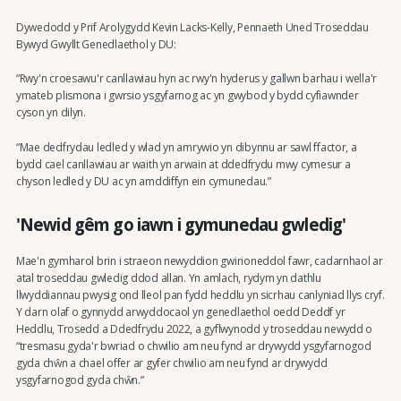
Dywedodd y Prif Arolygydd Kevin Lacks-Kelly, Pennaeth Uned Troseddau
Bywyd Gwyllt Genedlaethol y DU:
“Rwy'n croesawu'r canllawiau hyn ac rwy'n hyderus y gallwn barhau i wella'r
ymateb plismona i gwrsio ysgyfarnog ac yn gwybod y bydd cyfiawnder
cyson yn dilyn.
“Mae dedfrydau ledled y wlad yn amrywio yn dibynnu ar sawl ffactor, a
bydd cael canllawiau ar waith yn arwain at ddedfrydu mwy cymesur a
chyson ledled y DU ac yn amddiffyn ein cymunedau.”
'Newid gêm go iawn i gymunedau gwledig'
Mae'n gymharol brin i straeon newyddion gwirioneddol fawr, cadarnhaol ar
atal troseddau gwledig ddod allan. Yn amlach, rydym yn dathlu
llwyddiannau pwysig ond lleol pan fydd heddlu yn sicrhau canlyniad llys cryf.
Y darn olaf o gynnydd arwyddocaol yn genedlaethol oedd Deddf yr
Heddlu, Trosedd a Ddedfrydu 2022, a gyflwynodd y troseddau newydd o
“tresmasu gyda'r bwriad o chwilio am neu fynd ar drywydd ysgyfarnogod
gyda chŵn a chael offer ar gyfer chwilio am neu fynd ar drywydd
ysgyfarnogod gyda chŵn.”