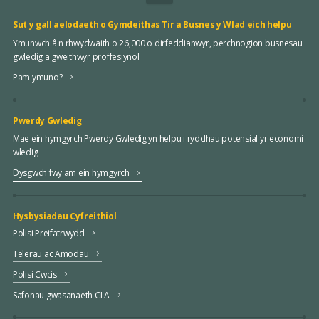
Sut y gall aelodaeth o Gymdeithas Tir a Busnes y Wlad eich helpu
Ymunwch â'n rhwydwaith o 26,000 o dirfeddianwyr, perchnogion busnesau
gwledig a gweithwyr proffesiynol
Pam ymuno?
Pwerdy Gwledig
Mae ein hymgyrch Pwerdy Gwledig yn helpu i ryddhau potensial yr economi
wledig
Dysgwch fwy am ein hymgyrch
Hysbysiadau Cyfreithiol
Polisi Preifatrwydd
Telerau ac Amodau
Polisi Cwcis
Safonau gwasanaeth CLA