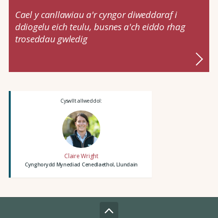
Cael y canllawiau a'r cyngor diweddaraf i
ddiogelu eich teulu, busnes a'ch eiddo rhag
troseddau gwledig
Cyswllt allweddol:
Claire Wright
Cynghorydd Mynediad Cenedlaethol, Llundain