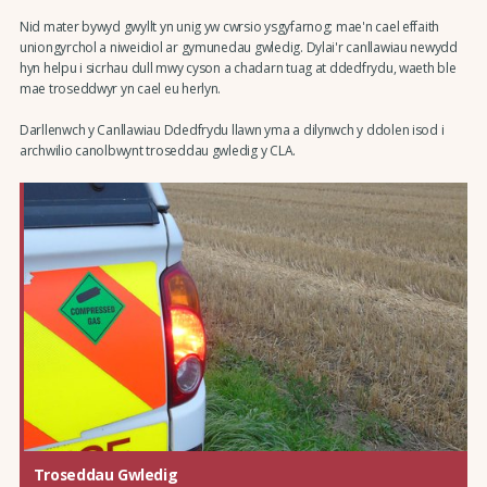
Nid mater bywyd gwyllt yn unig yw cwrsio ysgyfarnog; mae'n cael effaith
uniongyrchol a niweidiol ar gymunedau gwledig. Dylai'r canllawiau newydd
hyn helpu i sicrhau dull mwy cyson a chadarn tuag at ddedfrydu, waeth ble
mae troseddwyr yn cael eu herlyn.
Darllenwch y Canllawiau Ddedfrydu llawn yma a dilynwch y ddolen isod i
archwilio canolbwynt troseddau gwledig y CLA.
Troseddau Gwledig