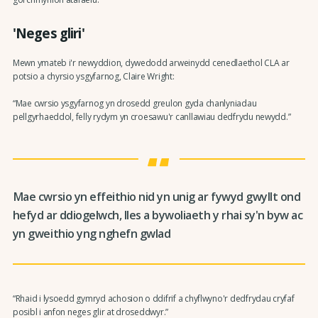
'Neges gliri'
Mewn ymateb i'r newyddion, dywedodd arweinydd cenedlaethol CLA ar
potsio a chyrsio ysgyfarnog, Claire Wright:
“Mae cwrsio ysgyfarnog yn drosedd greulon gyda chanlyniadau
pellgyrhaeddol, felly rydym yn croesawu'r canllawiau dedfrydu newydd.”
Mae cwrsio yn effeithio nid yn unig ar fywyd gwyllt ond
hefyd ar ddiogelwch, lles a bywoliaeth y rhai sy'n byw ac
yn gweithio yng nghefn gwlad
“Rhaid i lysoedd gymryd achosion o ddifrif a chyflwyno'r dedfrydau cryfaf
posibl i anfon neges glir at droseddwyr.”