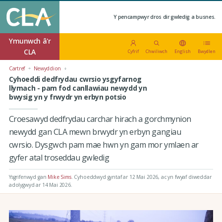
Y pencampwyr dros dir gwledig a busnes.
Ymunwch â'r
CLA
Cyfrif
Chwiliwch
English
Bwydlen
Cartref
Newyddion
Cyhoeddi dedfrydau cwrsio ysgyfarnog
llymach - pam fod canllawiau newydd yn
bwysig yn y frwydr yn erbyn potsio
Croesawyd dedfrydau carchar hirach a gorchmynion
newydd gan CLA mewn brwydr yn erbyn gangiau
cwrsio. Dysgwch pam mae hwn yn gam mor ymlaen ar
gyfer atal troseddau gwledig
Ysgrifenwyd gan
Mike Sims
.
Cyhoeddwyd gyntaf ar 12 Mai 2026
, ac yn fwyaf diweddar
adolygwyd ar 14 Mai 2026.