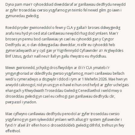
Dyna pam mae'r cyhoeddiad diweddaraf ar ganllawiau dedfrydu newydd
ar gyfer troseddau cwrsio ysgyfarnog yn teimlo fel newid gêm go iawn i
gymunedau gwledig.
Roedd pryder gwirioneddol o fewn y CLA y gallai'r broses ddiwygiedig
arafu neu hyd yn oed atal canllawiau newydd rhag dod ymlaen. Mae'r
broses yn pennu bod canllawiau yn cael eu cyhoeddi gan y Cyngor
Dedfrydu ac, o dan ddiwygiadau diweddar, ni ellir eu cyhoeddi heb
gymeradwyaeth ar y cyd gan yr Ysgrifennydd Cyfiawnder a'r Arglwyddes
Brif Ustus, gyda'r naill neu'r llall yn gallu rhwystro eu rhyddhau.
Mewn gwirionedd, ychydig dros flwyddyn ar ôl i'r CLA ymateb i'r
ymgynghoriad ar ddedfrydu gwrsio ysgyfarnog, mae'r canllawiau bellach
wedi'u cymeradwyo a disgwylir i ddod i rym ar 1 Mehefin 2026. Mae hwn yn
arwydd calonogol, nid yn unig yn ei hawl ei hun ond hefyd ar gyfer uchelgais
ehangach y Rhwydwaith Troseddau Gwledig Cenedlaethol i weld mwy o
droseddau gwledig yn cael eu cefnogi gan ganllawiau dedfrydu clir,
pwrpasol i ynadon.
Mae cyflwyno canllawiau dedfrydu penodol ar gyfer troseddau cwrsio
ysgyfarnog yn gam sylweddol ymlaen wrth alluogi'r system gyfiawnder i
fynd i'r afael â'r elfen hon o droseddoldeb gwledig difrifol, trefnus yn fwy
effeithiol.