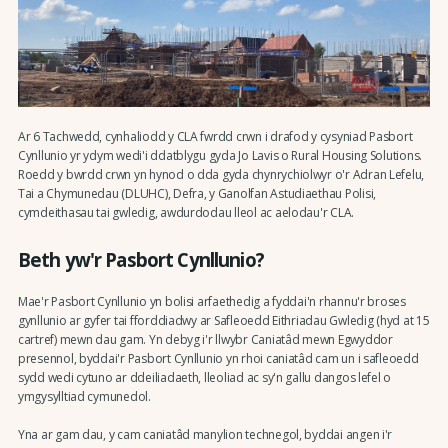
Ar 6 Tachwedd, cynhaliodd y CLA fwrdd crwn i drafod y cysyniad Pasbort
Cynllunio yr ydym wedi'i ddatblygu gyda Jo Lavis o Rural Housing Solutions.
Roedd y bwrdd crwn yn hynod o dda gyda chynrychiolwyr o'r Adran Lefelu,
Tai a Chymunedau (DLUHC), Defra, y Ganolfan Astudiaethau Polisi,
cymdeithasau tai gwledig, awdurdodau lleol ac aelodau'r CLA.
Beth yw'r Pasbort Cynllunio?
Mae'r Pasbort Cynllunio yn bolisi arfaethedig a fyddai'n rhannu'r broses
gynllunio ar gyfer tai fforddiadwy ar Safleoedd Eithriadau Gwledig (hyd at 15
cartref) mewn dau gam. Yn debyg i'r llwybr Caniatâd mewn Egwyddor
presennol, byddai'r Pasbort Cynllunio yn rhoi caniatâd cam un i safleoedd
sydd wedi cytuno ar ddeiliadaeth, lleoliad ac sy'n gallu dangos lefel o
ymgysylltiad cymunedol.
Yna ar gam dau, y cam caniatâd manylion technegol, byddai angen i'r