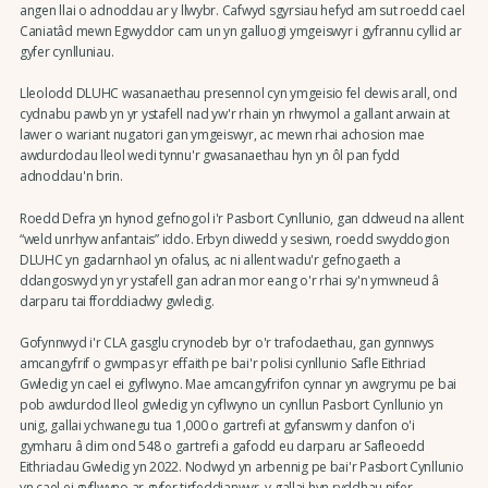
angen llai o adnoddau ar y llwybr. Cafwyd sgyrsiau hefyd am sut roedd cael
Caniatâd mewn Egwyddor cam un yn galluogi ymgeiswyr i gyfrannu cyllid ar
gyfer cynlluniau.
Lleolodd DLUHC wasanaethau presennol cyn ymgeisio fel dewis arall, ond
cydnabu pawb yn yr ystafell nad yw'r rhain yn rhwymol a gallant arwain at
lawer o wariant nugatori gan ymgeiswyr, ac mewn rhai achosion mae
awdurdodau lleol wedi tynnu'r gwasanaethau hyn yn ôl pan fydd
adnoddau'n brin.
Roedd Defra yn hynod gefnogol i'r Pasbort Cynllunio, gan ddweud na allent
“weld unrhyw anfantais” iddo. Erbyn diwedd y sesiwn, roedd swyddogion
DLUHC yn gadarnhaol yn ofalus, ac ni allent wadu'r gefnogaeth a
ddangoswyd yn yr ystafell gan adran mor eang o'r rhai sy'n ymwneud â
darparu tai fforddiadwy gwledig.
Gofynnwyd i'r CLA gasglu crynodeb byr o'r trafodaethau, gan gynnwys
amcangyfrif o gwmpas yr effaith pe bai'r polisi cynllunio Safle Eithriad
Gwledig yn cael ei gyflwyno. Mae amcangyfrifon cynnar yn awgrymu pe bai
pob awdurdod lleol gwledig yn cyflwyno un cynllun Pasbort Cynllunio yn
unig, gallai ychwanegu tua 1,000 o gartrefi at gyfanswm y danfon o'i
gymharu â dim ond 548 o gartrefi a gafodd eu darparu ar Safleoedd
Eithriadau Gwledig yn 2022. Nodwyd yn arbennig pe bai'r Pasbort Cynllunio
yn cael ei gyflwyno ar gyfer tirfeddianwyr, y gallai hyn ryddhau nifer