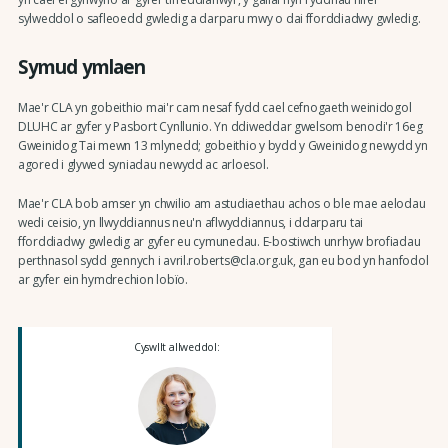
sylweddol o safleoedd gwledig a darparu mwy o dai fforddiadwy gwledig.
Symud ymlaen
Mae'r CLA yn gobeithio mai'r cam nesaf fydd cael cefnogaeth weinidogol
DLUHC ar gyfer y Pasbort Cynllunio. Yn ddiweddar gwelsom benodi'r 16eg
Gweinidog Tai mewn 13 mlynedd; gobeithio y bydd y Gweinidog newydd yn
agored i glywed syniadau newydd ac arloesol.
Mae'r CLA bob amser yn chwilio am astudiaethau achos o ble mae aelodau
wedi ceisio, yn llwyddiannus neu'n aflwyddiannus, i ddarparu tai
fforddiadwy gwledig ar gyfer eu cymunedau. E-bostiwch unrhyw brofiadau
perthnasol sydd gennych i avril.roberts@cla.org.uk, gan eu bod yn hanfodol
ar gyfer ein hymdrechion lobïo.
Cyswllt allweddol: