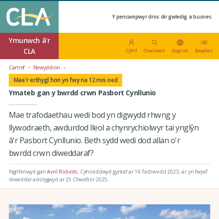
Y pencampwyr dros dir gwledig a busnes.
Ymunwch â'r
CLA
Cyfrif
Chwiliwch
English
Bwydlen
Cartref
Newyddion
Mae'r erthygl hon yn fwy na 12 mis oed
Ymateb gan y bwrdd crwn Pasbort Cynllunio
Mae trafodaethau wedi bod yn digwydd rhwng y
llywodraeth, awdurdod lleol a chynrychiolwyr tai ynglŷn
â'r Pasbort Cynllunio. Beth sydd wedi dod allan o'r
bwrdd crwn diweddaraf?
Ysgrifenwyd gan
Avril Roberts
.
Cyhoeddwyd gyntaf ar 16 Tachwedd 2023
, ac yn fwyaf
diweddar adolygwyd ar 25 Chwefror 2025.