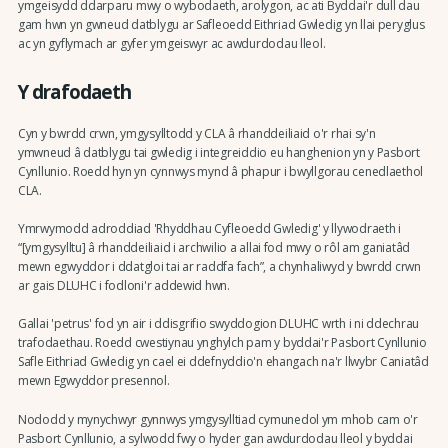
ymgeisydd ddarparu mwy o wybodaeth, arolygon, ac ati Byddai'r dull dau
gam hwn yn gwneud datblygu ar Safleoedd Eithriad Gwledig yn llai peryglus
ac yn gyflymach ar gyfer ymgeiswyr ac awdurdodau lleol.
Y drafodaeth
Cyn y bwrdd crwn, ymgysylltodd y CLA â rhanddeiliaid o'r rhai sy'n
ymwneud â datblygu tai gwledig i integreiddio eu hanghenion yn y Pasbort
Cynllunio. Roedd hyn yn cynnwys mynd â phapur i bwyllgorau cenedlaethol
CLA.
Ymrwymodd adroddiad 'Rhyddhau Cyfleoedd Gwledig' y llywodraeth i
“[ymgysylltu] â rhanddeiliaid i archwilio a allai fod mwy o rôl am ganiatâd
mewn egwyddor i ddatgloi tai ar raddfa fach”, a chynhaliwyd y bwrdd crwn
ar gais DLUHC i fodloni'r addewid hwn.
Gallai 'petrus' fod yn air i ddisgrifio swyddogion DLUHC wrth i ni ddechrau
trafodaethau. Roedd cwestiynau ynghylch pam y byddai'r Pasbort Cynllunio
Safle Eithriad Gwledig yn cael ei ddefnyddio'n ehangach na'r llwybr Caniatâd
mewn Egwyddor presennol.
Nododd y mynychwyr gynnwys ymgysylltiad cymunedol ym mhob cam o'r
Pasbort Cynllunio, a sylwodd fwy o hyder gan awdurdodau lleol y byddai