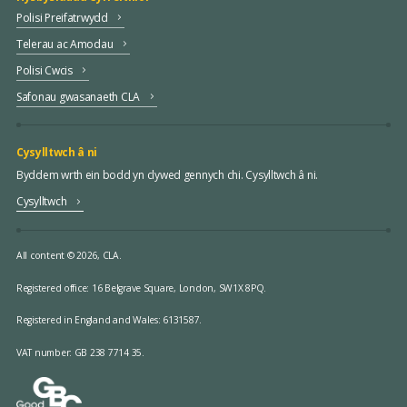
Polisi Preifatrwydd
Telerau ac Amodau
Polisi Cwcis
Safonau gwasanaeth CLA
Cysylltwch â ni
Byddem wrth ein bodd yn clywed gennych chi. Cysylltwch â ni.
Cysylltwch
All content © 2026, CLA.
Registered office:
16 Belgrave Square, London, SW1X 8PQ.
Registered in England and Wales: 6131587.
VAT number: GB 238 7714 35.