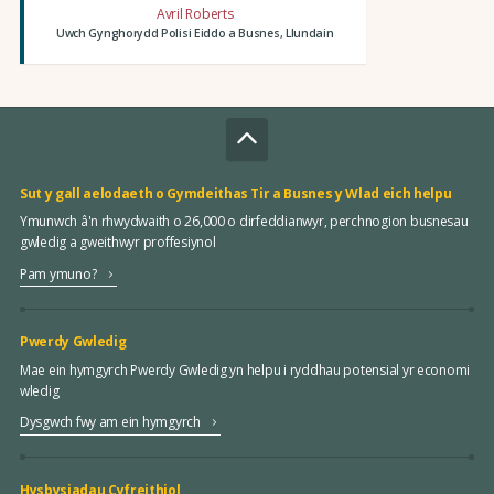
Avril Roberts
Uwch Gynghorydd Polisi Eiddo a Busnes, Llundain
Sut y gall aelodaeth o Gymdeithas Tir a Busnes y Wlad eich helpu
Ymunwch â'n rhwydwaith o 26,000 o dirfeddianwyr, perchnogion busnesau
gwledig a gweithwyr proffesiynol
Pam ymuno?
Pwerdy Gwledig
Mae ein hymgyrch Pwerdy Gwledig yn helpu i ryddhau potensial yr economi
wledig
Dysgwch fwy am ein hymgyrch
Hysbysiadau Cyfreithiol