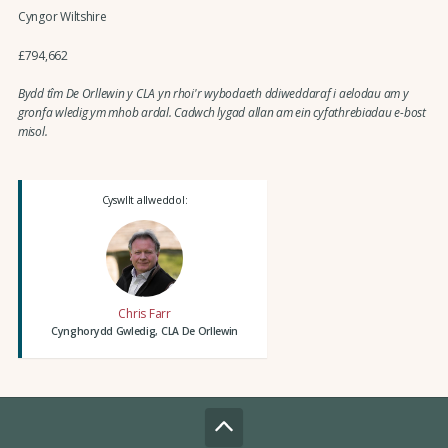
Cyngor Wiltshire
£794,662
Bydd tîm De Orllewin y CLA yn rhoi'r wybodaeth ddiweddaraf i aelodau am y
gronfa wledig ym mhob ardal. Cadwch lygad allan am ein cyfathrebiadau e-bost
misol.
Cyswllt allweddol:
Chris Farr
Cynghorydd Gwledig, CLA De Orllewin