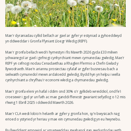
Mae'r dyraniadau cyllid bellach ar gael ar gyfer yr estyniad a gyhoeddwyd
yn ddiweddar i Gronfa Ffyniant Lloegr Wledig (REPF).
Mae'r gronfa bellach wedi'i hymestyn i fis Mawrth 2026 gyda £33 miliwn
ychwanegol ar gael i gefnogi cynhyrchiant mewn cymunedau gwledig. Mae'r
REPF yn cefnogi nodau Cenadaethau a Rhaglen Ffermio a Chefn Gwlad y
llywodraeth. Mae'n ariannu prosiectau cyfalaf ar gyfer busnesau bach a
seilwaith cymunedol mewn ardaloedd gwledig. Bydd hyn yn helpu i wella
cynhyrchiant a chryfhau'r economi wledig a chymunedau gwledig.
Mae'r gronfa eleni yn hafal i ddim ond 30% o'r gyllideb wreiddiol, ond fe'i
croesewir i gyd yr un fath ac mae ganddi ffenestr gwariant sefydlog o 12 mis
rhwng 1 Ebrill 2025 i ddiwedd Mawrth 2026.
Mae'r CLA wedi lobïo'n helaeth ar gyfer y gronfa hon, sy'n bwysicach nag
erioed o ystyried yr heriau y mae ein cymunedau gwledig yn eu hwynebu.
Bu llwyddiant amrywiol ac ymagweddau gwahanol gan awdurdodau wrth