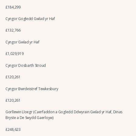
£184,299
Cyngor Gogledd Gwlad yr Haf
£132,766
Cyngor Gwlad yr Haf
£1,029,919
Cyngor Dosbarth Stroud
£120,261
Cyngor Bwrdeistref Tewkesbury
£120,261
Gorllewin Lloegr (Caerfaddon a Gogledd Ddwyrain Gwlad yr Haf, Dinas
Bryste a De Swydd Gaerloyw)
£248,623