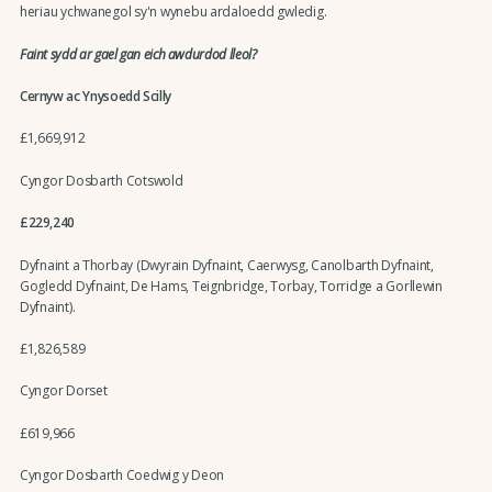
heriau ychwanegol sy'n wynebu ardaloedd gwledig.
Faint sydd ar gael gan eich awdurdod lleol?
Cernyw ac Ynysoedd Scilly
£1,669,912
Cyngor Dosbarth Cotswold
£229,240
Dyfnaint a Thorbay (Dwyrain Dyfnaint, Caerwysg, Canolbarth Dyfnaint,
Gogledd Dyfnaint, De Hams, Teignbridge, Torbay, Torridge a Gorllewin
Dyfnaint).
£1,826,589
Cyngor Dorset
£619,966
Cyngor Dosbarth Coedwig y Deon