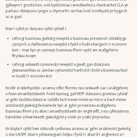
gyflwyno'r gronfa hon, ond bydd timau cenedlaethol a rhanbarthol CLA yn
parhau i ddarparu cyngor a chymorth i sicrhau bod cronfeydd yn hygyrch
ac ar gael.
Mae'r cyllid yn darparu cyllid cyfalaf i:
cefnogi busnesau gwledig newydd a busnesau presennol i ddatblygu
cynnyrch a chyfleusterau newydd a fydd o fudd ehangach i'r economi
leol -- mae hyn yn cynnwys busnesau fferm sydd am arallgyfeirio
ffrydiau incwm
cefnogi seilwaith cymunedol newydd a gwell, gan ddarparu
gwasanaethau ac asedau cymunedol hanfodol i bobl a busnesau lleol
er budd i'r economi leol
Ni ellir ei ddefnyddio i ariannu offer ffermio neu seilwaith nac i arallgyfeirio
o fewn amaethyddiaeth. Fodd bynnag, gall REPF ddarparu grantiau cyfalaf
ar gyfer buddsoddiad ar raddfa fach mewn mentrau micro a bach mewn
ardaloedd gwledig lle bwriedir hyn ar gyfer prosiectau arallgyfeirio
busnesau fferm y tu allan i amaethyddiaeth (er enghraifft, creu cyfleusterau
hamdden a thwristiaeth gwledig) fel y nodir yn y tabl ymyriadau.
Ni ddylai'r cyllid hwn ddisodli cynlluniau ariannu ar gyfer ardaloedd gwledig
o dan UKSPF. Mae'n ychwanegiad i helpu i fynd i'r afael â'r anghenion a'r