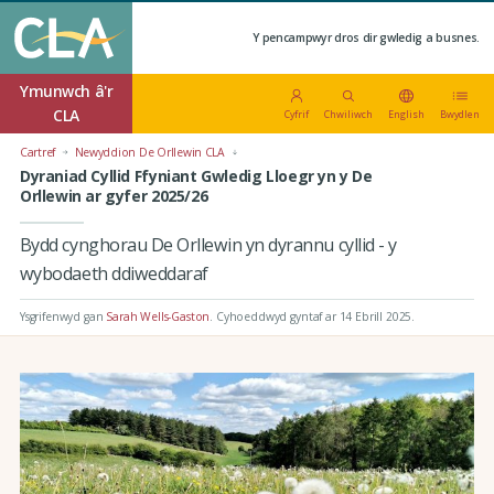
Y pencampwyr dros dir gwledig a busnes.
Ymunwch â'r
CLA
Cyfrif
Chwiliwch
English
Bwydlen
Cartref
Newyddion De Orllewin CLA
Dyraniad Cyllid Ffyniant Gwledig Lloegr yn y De
Orllewin ar gyfer 2025/26
Bydd cynghorau De Orllewin yn dyrannu cyllid - y
wybodaeth ddiweddaraf
Ysgrifenwyd gan
Sarah Wells-Gaston
.
Cyhoeddwyd gyntaf ar 14 Ebrill 2025
.