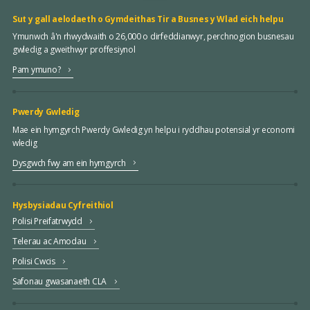
Sut y gall aelodaeth o Gymdeithas Tir a Busnes y Wlad eich helpu
Ymunwch â'n rhwydwaith o 26,000 o dirfeddianwyr, perchnogion busnesau
gwledig a gweithwyr proffesiynol
Pam ymuno?
Pwerdy Gwledig
Mae ein hymgyrch Pwerdy Gwledig yn helpu i ryddhau potensial yr economi
wledig
Dysgwch fwy am ein hymgyrch
Hysbysiadau Cyfreithiol
Polisi Preifatrwydd
Telerau ac Amodau
Polisi Cwcis
Safonau gwasanaeth CLA