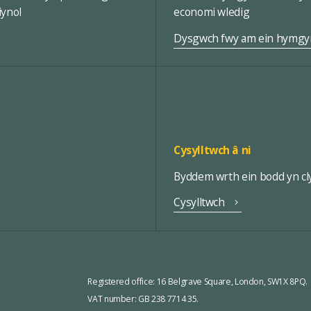
iynol
economi wledig
Dysgwch fwy am ein hymgy
Cysylltwch â ni
Byddem wrth ein bodd yn cly
Cysylltwch
Registered office:
16 Belgrave Square, London, SW1X 8PQ.
VAT number: GB 238 7714 35.