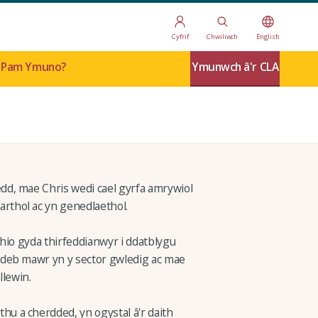
Cyfrif
Chwiliwch
English
Pam Ymuno?
Ymunwch â'r CLA
dd, mae Chris wedi cael gyrfa amrywiol
rthol ac yn genedlaethol.
thio gyda thirfeddianwyr i ddatblygu
rdeb mawr yn y sector gwledig ac mae
lewin.
u a cherdded, yn ogystal â'r daith