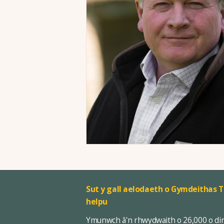
Sut y gall aelodaeth o Gymdeithas T
helpu
Ymunwch â'n rhwydwaith o 26,000 o di