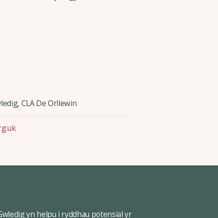
edig, CLA De Orllewin
rg.uk
ledig yn helpu i ryddhau potensial yr