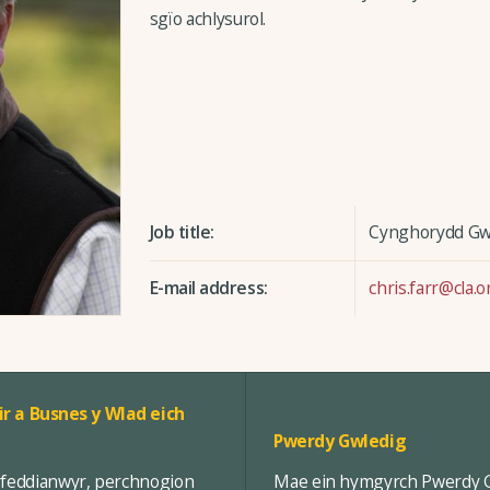
sgïo achlysurol.
Job title:
Cynghorydd Gwl
E-mail address:
chris.farr@cla.o
ir a Busnes y Wlad eich
Pwerdy Gwledig
rfeddianwyr, perchnogion
Mae ein hymgyrch Pwerdy Gw