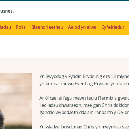
busnes.
iadau
Polisi
Blaenoriaethau
Aelod yn elwa
Cyfeiriadur
Yn Swyddog y Fyddin Brydeinig ers 13 mlyne
yn bennaf mewn Eventing Prydain yn rhanba
Ar ôl cael ei fagu mewn teulu ffermio a gwei
lleoliadau chwaraeon, mae gan Chris ddiddo
ganddo wybodaeth dda am ranbarth y De-orl
Yn wladwr brwd, mae Chris yn mwynhau saeth