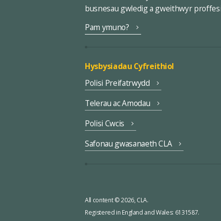
busnesau gwledig a gweithwyr proffes
Pam ymuno?
Hysbysiadau Cyfreithiol
Polisi Preifatrwydd
Telerau ac Amodau
Polisi Cwcis
Safonau gwasanaeth CLA
All content © 2026, CLA.
Registered in England and Wales: 6131587.