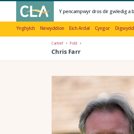
Y pencampwyr dros dir gwledig a 
Ynghylch
Newyddion
Eich Ardal
Cyngor
Digwydd
Cartref
Pobl
Chris Farr