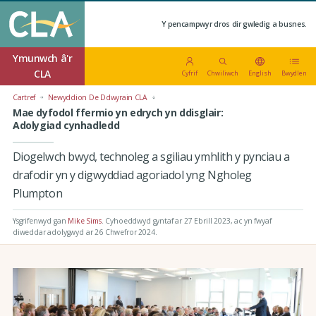
Y pencampwyr dros dir gwledig a busnes.
Ymunwch â'r
CLA
Cyfrif
Chwiliwch
English
Bwydlen
Cartref
Newyddion De Ddwyrain CLA
Mae dyfodol ffermio yn edrych yn ddisglair:
Adolygiad cynhadledd
Diogelwch bwyd, technoleg a sgiliau ymhlith y pynciau a
drafodir yn y digwyddiad agoriadol yng Ngholeg
Plumpton
Ysgrifenwyd gan
Mike Sims
.
Cyhoeddwyd gyntaf ar 27 Ebrill 2023
, ac yn fwyaf
diweddar adolygwyd ar 26 Chwefror 2024.