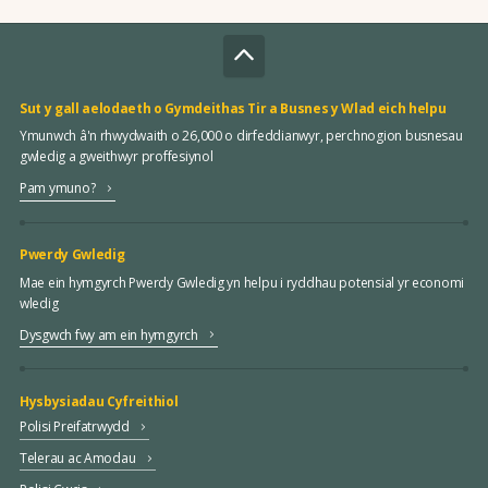
Sut y gall aelodaeth o Gymdeithas Tir a Busnes y Wlad eich helpu
Ymunwch â'n rhwydwaith o 26,000 o dirfeddianwyr, perchnogion busnesau
gwledig a gweithwyr proffesiynol
Pam ymuno?
Pwerdy Gwledig
Mae ein hymgyrch Pwerdy Gwledig yn helpu i ryddhau potensial yr economi
wledig
Dysgwch fwy am ein hymgyrch
Hysbysiadau Cyfreithiol
Polisi Preifatrwydd
Telerau ac Amodau