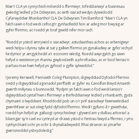
Mae'r CLA yn cynrychioli miloedd o ffermwyr, tirfeddianwyr a busnesau
gwledig ledled y De Ddwyrain, ac wrth siarad wedyn dywedodd
Cyfarwyddwr Rhanbarthol CLA De Ddwyrain Tim Bamford: “Mae'r CLA yn
falch iawn o fod wedi cefnogi'r gynhadledd hon ar adeg mor bwysig ar
gyfer ffermio, ac roedd yn braf gweld nifer mor iach.
“Roedd yr ystod amrywiol o siaradwyr, astudiaethau achos ac arbenigwyr
wedi helpu i dynnu sylw at sut y gallwn ffermio yn gynaliadwy ar gyfer iechyd
hirdymor yr amgylchedd a'r economi wledig. Roedd awyrgylch go iawn
hefyd o westeion yn rhannu gwybodaeth a phrofiadau, ac er bod heriau'n
parhau mae hwn hefyd yn gyfnod o gyfle sylweddol.”
I Jeremy Kerswell, Pennaeth Coleg Plumpton, digwyddiad Dyfodol Ffermio
oedd y digwyddiad agoriadol perffaith ar gyfer eu Canolfan Bwyd Amaeth
gwerth miliynau o bunnoedd. “Rydym yn falch iawn o fod wedi lansio'r
digwyddiad cyntaf hwn i ffermwyr a thirfeddianwyr ledled y rhanbarth, gyda
chymaint o lwyddiant. Rhoddodd pob un o'r prif siaradwyr fewnwelediad
gwerthfawr ar sut olwg fydd dyfodol ffermio. Wedi'i gyfuno â'r gweithdai,
roedd hyn hefyd yn galluogi cynrychiolwyr i glywed am y dulliau arloesol a
blaengar sy'n cael eu cymryd ar draws ystod o fentrau bwyd a ffermio, i yrru
cynhyrchiant ochr yn ochr â chynaliadwyedd. Rhai straeon ac ymarfer
gwirioneddol ysbrydoledig.”