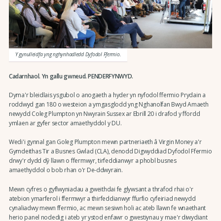
Y gynulleidfa yng nghynhadledd Dyfodol Ffermio.
Cadarnhaol. Yn gallu gwneud. PENDERFYNWYD.
Dyma'r bleidlais ysgubol o anogaeth a hyder yn nyfodol ffermio Prydain a
roddwyd gan 180 o westeion a ymgasglodd yng Nghanolfan Bwyd Amaeth
newydd Coleg Plumpton yn Nwyrain Sussex ar Ebrill 20 i drafod y ffordd
ymlaen ar gyfer sector amaethyddol y DU.
Wedi'i gynnal gan Goleg Plumpton mewn partneriaeth â Virgin Money a'r
Gymdeithas Tir a Busnes Gwlad (CLA), denodd Digwyddiad Dyfodol Ffermio
drwy'r dydd dŷ llawn o ffermwyr, tirfeddianwyr a phobl busnes
amaethyddol o bob rhan o'r De-ddwyrain.
Mewn cyfres o gyflwyniadau a gweithdai fe glywsant a thrafod rhai o'r
atebion ymarferol i ffermwyr a thirfeddianwyr ffurfio cyfeiriad newydd
cynaliadwy mewn ffermio, ac mewn sesiwn holi ac ateb llawn fe wnaethant
herio panel nodedig i ateb yr ystod enfawr o gwestiynau y mae'r diwydiant