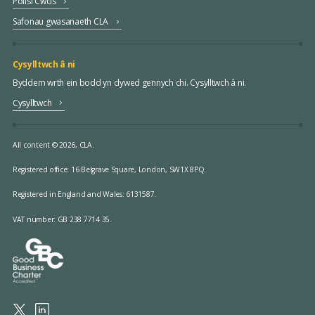
Polisi Cwcis
Safonau gwasanaeth CLA
Cysylltwch â ni
Byddem wrth ein bodd yn clywed gennych chi. Cysylltwch â ni.
Cysylltwch
All content © 2026, CLA.
Registered office:
16 Belgrave Square, London, SW1X 8PQ.
Registered in England and Wales: 6131587.
VAT number: GB 238 7714 35.