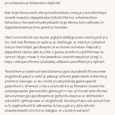
yn eu hwynebu ar hyfywedd ei ddyfodol.
Mae Virgin Money wedi cefnogi buddsoddiad y coleg yn y Ganolfan Bwyd
Amaeth newydd a digwyddiadau Dyfodol Ffermio, a theimlai Brian
Richardson, Pennaeth Amaethyddiaeth Virgin Money, fod y cyfleuster a'r
digwyddiad wedi profi eu gwerth yn bendant.
“Mae'n anochel bod cryn bryder ynghylch datblygu polisi canolog araf yn y
DU, ond mae ffermwyr yn wydn ac yn ddyfeisgar, ac maent yn cydnabod
bod yn rhaid iddynt ganolbwyntio ar eu busnes eu hunain. Helpodd y
digwyddiad i dynnu sylw at y nifer o gamau ymarferol y gall ffermwyr eu
cymryd i blygio i mewn i'r mecanweithiau cymorth newydd yn Lloegr, a
helpu i ddarparu ffermio cynaliadwy, adfywiol a phroffidiol yn y dyfodol.
“Roedd hwn yn ddiwrnod hynod bleserus gyda chynulleidfa ffocws mewn
amgylchedd gwych a oedd yn galluogi cyfnewid gwybodaeth ardderchog,
ymarferol, blaengar, ac eto roedd yn ysbrydoledig gweld agwedd
gadarnhaol a 'all wneud' y rhai a ymunodd â ni yn Plumpton. Roedd rhai
arddangosiadau gwirioneddol galonogol o'r hyn sy'n bosibl wrth i ffermio
symud ymlaen gan ganolbwyntio ar gynhyrchu bwyd ac ar ddefnyddio'r
adnodd tir i gefnogi natur a'r amgylchedd. Roedd yn fraint cael cymryd rhan
ac fe atgyfnerthodd fy safbwyntiau fy hun y gall ac y dylai dyfodol
amaethyddiaeth y DU fod yn ddisglair, er y bydd yn wahanol.”