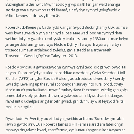
Buckingham a thu hwnt. Mwynhaodd y grŵp daith fer, gan weld ehangu
storfa grawn a sychwr o'r radd flaenaf, a hefyd yn cymryd golygfeydd o
Milton Keynes ar draws y fferm âr.
Robert Ruck-Keene yw Cadeirydd Cangen Swydd Buckingham y CLA, ac mae
wedi byw a gweithio yn y sir ar hyd ei oes. Mae wedi bod yn cymryd rhan
weithredol yn y gwaith o reoli ystâd y teulu ers canol y 1980au, ac mae hefyd
yn angerddol am gynorthwyo Heddlu Dyffryn Tafwys i frwydro yn erbyn
troseddau mewn ardaloedd gwledig, gan eistedd ar Bartneriaeth
Troseddau Gwledig Dyffryn Tafwys ers 2013.
Roedd y pynciau a gwmpaswyd yn cynnwys cysylltedd, diogelwch bwyd, tai
ac ynni. Buont hefyd yn trafod adroddiad diweddar y Grŵp Seneddol Holl-
Bleidiol (APPG) ar gyfer Busnes Gwledig ac adroddiad diweddar y Pwerdy
Gwledig 'Levelling up the rural economy: an survey into rural productivity'.
Mae'n un o'r ymchwiliadau mwyaf cynhwysfawr i'r economi wledig gan grŵp
seneddol ers blynyddoedd lawer, a galwodd ar i'r Llywodraeth ddangos
rhywfaint o uchelgais ar gyfer cefn gwlad, gan dynnu sylw at feysydd fel tai,
cynllunio a sgiliau.
Dywedodd Mr Everitt, y bu ei dad yn gweithio ar fferm: “Roeddwn yn falch
iawn o gwrdd â'r CLA a Robert a James o Hill Farm i siarad am faterion yn
cynnwys diogelwch bwyd, cost ffermio, cynlluniau Cyngor Milton Keynes ar