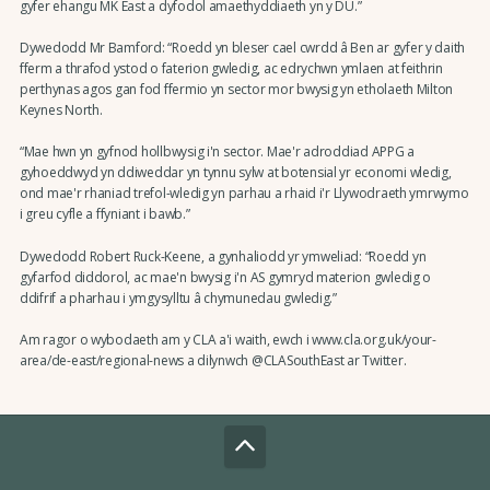
gyfer ehangu MK East a dyfodol amaethyddiaeth yn y DU.”
Dywedodd Mr Bamford: “Roedd yn bleser cael cwrdd â Ben ar gyfer y daith
fferm a thrafod ystod o faterion gwledig, ac edrychwn ymlaen at feithrin
perthynas agos gan fod ffermio yn sector mor bwysig yn etholaeth Milton
Keynes North.
“Mae hwn yn gyfnod hollbwysig i'n sector. Mae'r adroddiad APPG a
gyhoeddwyd yn ddiweddar yn tynnu sylw at botensial yr economi wledig,
ond mae'r rhaniad trefol-wledig yn parhau a rhaid i'r Llywodraeth ymrwymo
i greu cyfle a ffyniant i bawb.”
Dywedodd Robert Ruck-Keene, a gynhaliodd yr ymweliad: “Roedd yn
gyfarfod diddorol, ac mae'n bwysig i'n AS gymryd materion gwledig o
ddifrif a pharhau i ymgysylltu â chymunedau gwledig.”
Am ragor o wybodaeth am y CLA a'i waith, ewch i www.cla.org.uk/your-
area/de-east/regional-news a dilynwch @CLASouthEast ar Twitter.