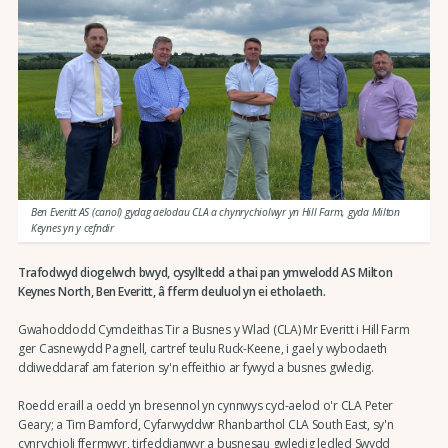
Ben Everitt AS (canol) gydag aelodau CLA a chynrychiolwyr yn Hill Farm, gyda Milton
Keynes yn y cefndir
Trafodwyd diogelwch bwyd, cysylltedd a thai pan ymwelodd AS Milton
Keynes North, Ben Everitt, â fferm deuluol yn ei etholaeth.
Gwahoddodd Cymdeithas Tir a Busnes y Wlad (CLA) Mr Everitt i Hill Farm
ger Casnewydd Pagnell, cartref teulu Ruck-Keene, i gael y wybodaeth
ddiweddaraf am faterion sy'n effeithio ar fywyd a busnes gwledig.
Roedd eraill a oedd yn bresennol yn cynnwys cyd-aelod o'r CLA Peter
Geary; a Tim Bamford, Cyfarwyddwr Rhanbarthol CLA South East, sy'n
cynrychioli ffermwyr, tirfeddianwyr a busnesau gwledig ledled Swydd