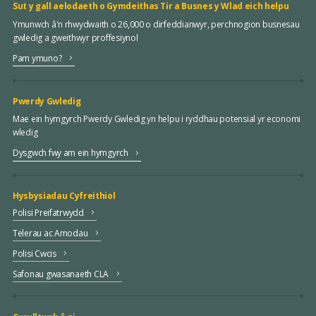
Sut y gall aelodaeth o Gymdeithas Tir a Busnes y Wlad eich helpu
Ymunwch â'n rhwydwaith o 26,000 o dirfeddianwyr, perchnogion busnesau
gwledig a gweithwyr proffesiynol
Pam ymuno?
Pwerdy Gwledig
Mae ein hymgyrch Pwerdy Gwledig yn helpu i ryddhau potensial yr economi
wledig
Dysgwch fwy am ein hymgyrch
Hysbysiadau Cyfreithiol
Polisi Preifatrwydd
Telerau ac Amodau
Polisi Cwcis
Safonau gwasanaeth CLA