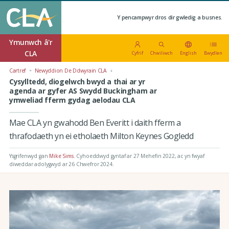
Y pencampwyr dros dir gwledig a busnes.
Ymunwch â'r
CLA
Cyfrif
Chwiliwch
English
Bwydlen
Cartref
Newyddion De Ddwyrain CLA
Cysylltedd, diogelwch bwyd a thai ar yr
agenda ar gyfer AS Swydd Buckingham ar
ymweliad fferm gydag aelodau CLA
Mae CLA yn gwahodd Ben Everitt i daith fferm a
thrafodaeth yn ei etholaeth Milton Keynes Gogledd
Ysgrifenwyd gan
Mike Sims
.
Cyhoeddwyd gyntaf ar 27 Mehefin 2022
, ac yn fwyaf
diweddar adolygwyd ar 26 Chwefror 2024.