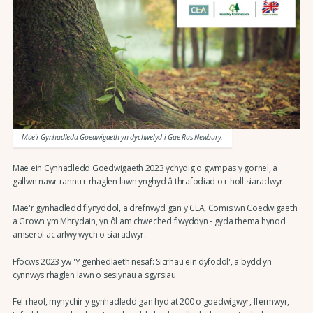
Mae'r Gynhadledd Goedwigaeth yn dychwelyd i Gae Ras Newbury.
Mae ein Cynhadledd Goedwigaeth 2023 ychydig o gwmpas y gornel, a
gallwn nawr rannu'r rhaglen lawn ynghyd â thrafodiad o'r holl siaradwyr.
Mae'r gynhadledd flynyddol, a drefnwyd gan y CLA, Comisiwn Coedwigaeth
a Grown ym Mhrydain, yn ôl am chweched flwyddyn - gyda thema hynod
amserol ac arlwy wych o siaradwyr.
Ffocws 2023 yw 'Y genhedlaeth nesaf: Sicrhau ein dyfodol', a bydd yn
cynnwys rhaglen lawn o sesiynau a sgyrsiau.
Fel rheol, mynychir y gynhadledd gan hyd at 200 o goedwigwyr, ffermwyr,