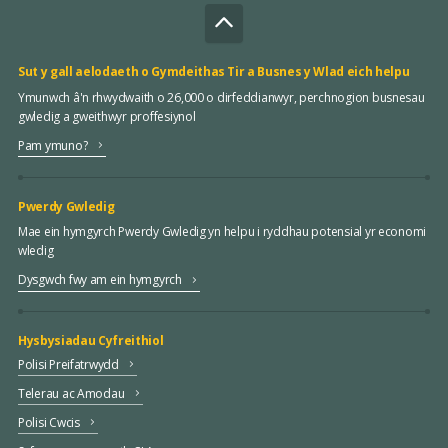
Sut y gall aelodaeth o Gymdeithas Tir a Busnes y Wlad eich helpu
Ymunwch â'n rhwydwaith o 26,000 o dirfeddianwyr, perchnogion busnesau
gwledig a gweithwyr proffesiynol
Pam ymuno?
Pwerdy Gwledig
Mae ein hymgyrch Pwerdy Gwledig yn helpu i ryddhau potensial yr economi
wledig
Dysgwch fwy am ein hymgyrch
Hysbysiadau Cyfreithiol
Polisi Preifatrwydd
Telerau ac Amodau
Polisi Cwcis