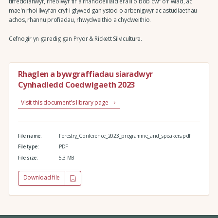
tirfeddianwyr, rheolwyr tir a rhanddeiliaid eraill o bob cwr o'r wlad, ac
mae'n rhoi llwyfan cryf i glywed gan ystod o arbenigwyr ac astudiaethau
achos, rhannu profiadau, rhwydweithio a chydweithio.
Cefnogir yn garedig gan Pryor & Rickett Silviculture.
Rhaglen a bywgraffiadau siaradwyr
Cynhadledd Coedwigaeth 2023
Visit this document's library page
File name:
Forestry_Conference_2023_programme_and_speakers.pdf
File type:
PDF
File size:
5.3 MB
Download file