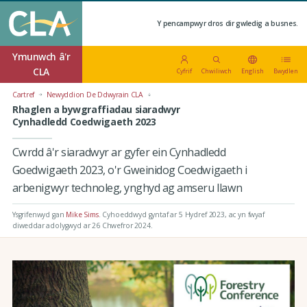
Y pencampwyr dros dir gwledig a busnes.
Ymunwch â'r
CLA
Cyfrif
Chwiliwch
English
Bwydlen
Cartref
Newyddion De Ddwyrain CLA
Rhaglen a bywgraffiadau siaradwyr
Cynhadledd Coedwigaeth 2023
Cwrdd â'r siaradwyr ar gyfer ein Cynhadledd
Goedwigaeth 2023, o'r Gweinidog Coedwigaeth i
arbenigwyr technoleg, ynghyd ag amseru llawn
Ysgrifenwyd gan
Mike Sims
.
Cyhoeddwyd gyntaf ar 5 Hydref 2023
, ac yn fwyaf
diweddar adolygwyd ar 26 Chwefror 2024.