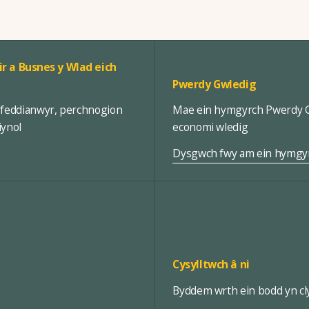
ir a Busnes y Wlad eich
Pwerdy Gwledig
rfeddianwyr, perchnogion
Mae ein hymgyrch Pwerdy Gw
iynol
economi wledig
Dysgwch fwy am ein hymgy
Cysylltwch â ni
Byddem wrth ein bodd yn cly