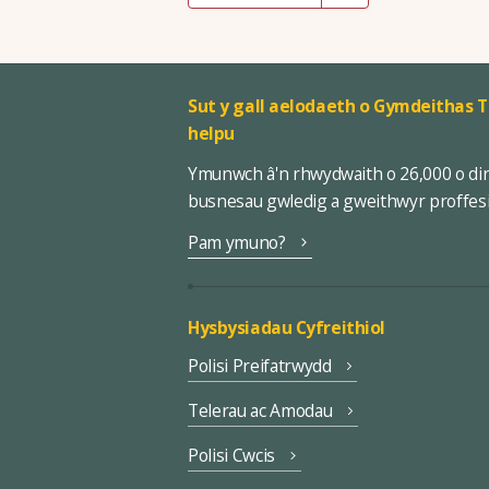
Sut y gall aelodaeth o Gymdeithas T
helpu
Ymunwch â'n rhwydwaith o 26,000 o di
busnesau gwledig a gweithwyr proffes
Pam ymuno?
Hysbysiadau Cyfreithiol
Polisi Preifatrwydd
Telerau ac Amodau
Polisi Cwcis