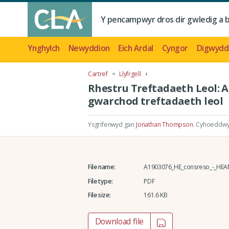
Y pencampwyr dros dir gwledig a 
Ynghylch
Newyddion
Eich Ardal
Cyngor
Digwydd
Cartref
Llyfrgell
Rhestru Treftadaeth Leol: 
gwarchod treftadaeth leol
Ysgrifenwyd gan
Jonathan Thompson
.
Cyhoeddwyd
File name:
A1903076_HE_consreso_-_HEAN7
File type:
PDF
File size:
161.6 KB
Download file