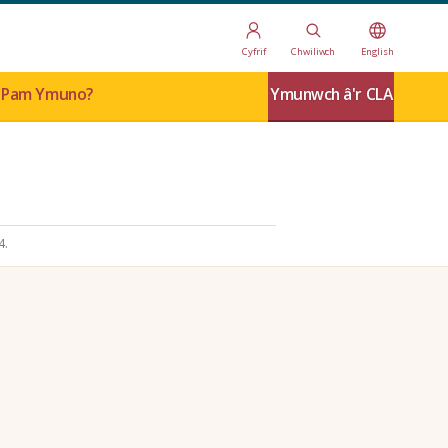
Cyfrif
Chwiliwch
English
Pam Ymuno?
Ymunwch â'r CLA
4.