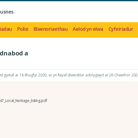
busnes.
iadau
Polisi
Blaenoriaethau
Aelod yn elwa
Cyfeiriadur
Adnabod a
 gyntaf ar 18 Rhagfyr 2020
, ac yn fwyaf diweddar adolygwyd ar 26 Chwefror 202
_Local_heritage_listing.pdf