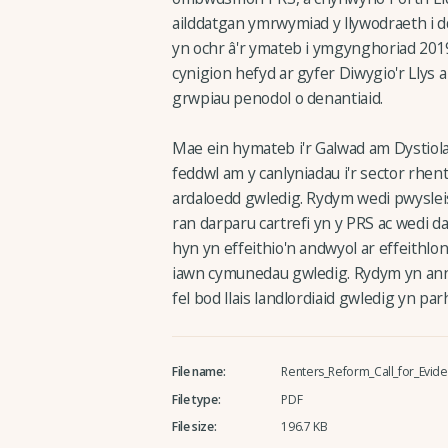
ailddatgan ymrwymiad y llywodraeth i d
yn ochr â'r ymateb i ymgynghoriad 201
cynigion hefyd ar gyfer Diwygio'r Llys
grwpiau penodol o denantiaid.
Mae ein hymateb i'r Galwad am Dystiol
feddwl am y canlyniadau i'r sector rhent
ardaloedd gwledig. Rydym wedi pwysle
ran darparu cartrefi yn y PRS ac wedi d
hyn yn effeithio'n andwyol ar effeithl
iawn cymunedau gwledig. Rydym yn anno
fel bod llais landlordiaid gwledig yn par
File name:
Renters_Reform_Call_for_Evid
File type:
PDF
File size:
196.7 KB