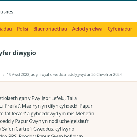
busnes.
iadau
Polisi
Blaenoriaethau
Aelod yn elwa
Cyfeiriadur
yfer diwygio
 ar 19 Awst 2022
, ac yn fwyaf diweddar adolygwyd ar 26 Chwefror 2024.
iolaeth gan y Pwyllgor Lefelu, Tai a
 Preifat'. Mae hyn yn dilyn cyhoeddi Papur
preifat tecach' a gyhoeddwyd ym mis Mehefin
Roedd y Papur Gwyn yn nodi uchelgeisiau'r
u Safon Cartrefi Gweddus, cyflwyno
ddo PRS. Roedd y Papur Gwyn hefyd yn