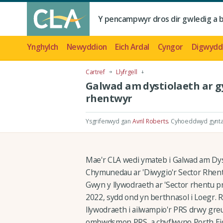
Y pencampwyr dros dir gwledig a 
Ynghylch
Newyddion
Eich Ardal
Cyngor
Digwydd
Cartref
Llyfrgell
Galwad am dystiolaeth ar g
rhentwyr
Ysgrifenwyd gan
Avril Roberts
.
Cyhoeddwyd gyntaf
Mae'r CLA wedi ymateb i Galwad am Dyst
Chymunedau ar 'Diwygio'r Sector Rhentu
Gwyn y llywodraeth ar 'Sector rhentu 
2022, sydd ond yn berthnasol i Loegr. 
llywodraeth i ailwampio'r PRS drwy gre
ombwdsmon PRS, a chyflwyno Porth Ei