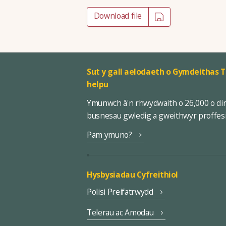
Download file
Sut y gall aelodaeth o Gymdeithas T
helpu
Ymunwch â'n rhwydwaith o 26,000 o di
busnesau gwledig a gweithwyr proffes
Pam ymuno?
Hysbysiadau Cyfreithiol
Polisi Preifatrwydd
Telerau ac Amodau