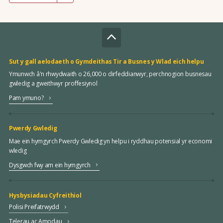
Sut y gall aelodaeth o Gymdeithas Tir a Busnes y Wlad eich helpu
Ymunwch â'n rhwydwaith o 26,000 o dirfeddianwyr, perchnogion busnesau
gwledig a gweithwyr proffesiynol
Pam ymuno?
Pwerdy Gwledig
Mae ein hymgyrch Pwerdy Gwledig yn helpu i ryddhau potensial yr economi
wledig
Dysgwch fwy am ein hymgyrch
Hysbysiadau Cyfreithiol
Polisi Preifatrwydd
Telerau ac Amodau