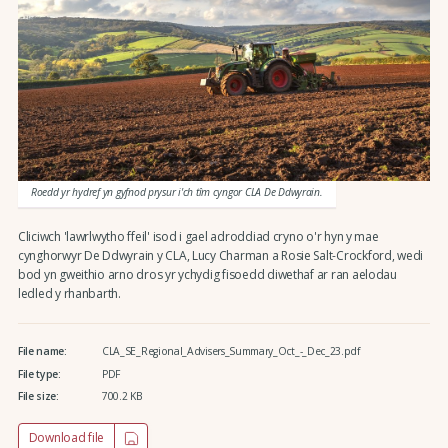
Roedd yr hydref yn gyfnod prysur i'ch tîm cyngor CLA De Ddwyrain.
Cliciwch 'lawrlwytho ffeil' isod i gael adroddiad cryno o'r hyn y mae
cynghorwyr De Ddwyrain y CLA, Lucy Charman a Rosie Salt-Crockford, wedi
bod yn gweithio arno dros yr ychydig fisoedd diwethaf ar ran aelodau
ledled y rhanbarth.
File name:
CLA_SE_Regional_Advisers_Summary_Oct_-_Dec_23.pdf
File type:
PDF
File size:
700.2 KB
Download file