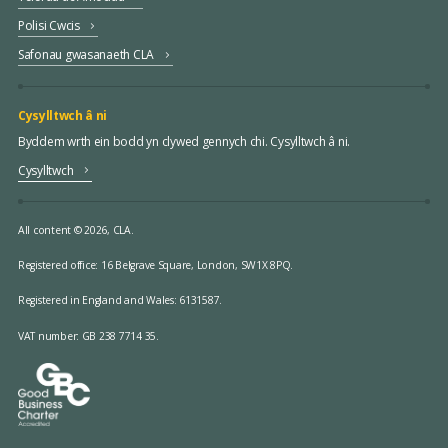
Polisi Cwcis
Safonau gwasanaeth CLA
Cysylltwch â ni
Byddem wrth ein bodd yn clywed gennych chi. Cysylltwch â ni.
Cysylltwch
All content © 2026, CLA.
Registered office:
16 Belgrave Square, London, SW1X 8PQ.
Registered in England and Wales: 6131587.
VAT number: GB 238 7714 35.