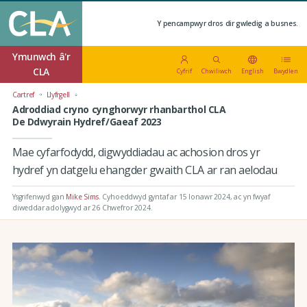
Y pencampwyr dros dir gwledig a busnes.
Ymunwch â'r
CLA
Cyfrif
Chwiliwch
English
Bwydlen
Cartref
Llyfrgell
Adroddiad cryno cynghorwyr rhanbarthol CLA
De Ddwyrain Hydref/Gaeaf 2023
Mae cyfarfodydd, digwyddiadau ac achosion dros yr
hydref yn datgelu ehangder gwaith CLA ar ran aelodau
Ysgrifenwyd gan
Mike Sims
.
Cyhoeddwyd gyntaf ar 15 Ionawr 2024
, ac yn fwyaf
diweddar adolygwyd ar 26 Chwefror 2024.