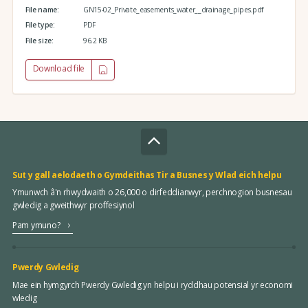
File name:
GN15-02_Private_easements_water__drainage_pipes.pdf
File type:
PDF
File size:
96.2 KB
Download file
Sut y gall aelodaeth o Gymdeithas Tir a Busnes y Wlad eich helpu
Ymunwch â'n rhwydwaith o 26,000 o dirfeddianwyr, perchnogion busnesau
gwledig a gweithwyr proffesiynol
Pam ymuno?
Pwerdy Gwledig
Mae ein hymgyrch Pwerdy Gwledig yn helpu i ryddhau potensial yr economi
wledig