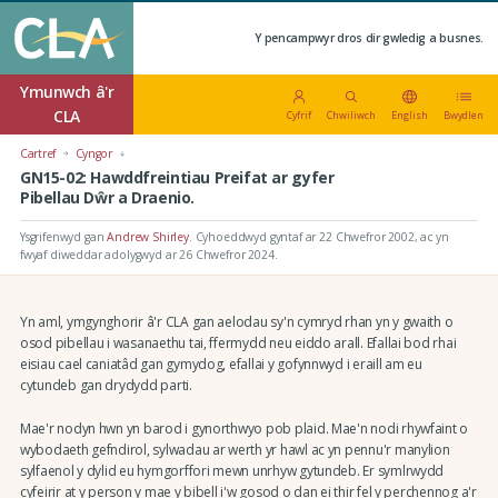
Y pencampwyr dros dir gwledig a busnes.
Ymunwch â'r
CLA
Cyfrif
Chwiliwch
English
Bwydlen
Cartref
Cyngor
GN15-02: Hawddfreintiau Preifat ar gyfer
Pibellau Dŵr a Draenio.
Ysgrifenwyd gan
Andrew Shirley
.
Cyhoeddwyd gyntaf ar 22 Chwefror 2002
, ac yn
fwyaf diweddar adolygwyd ar 26 Chwefror 2024.
Yn aml, ymgynghorir â'r CLA gan aelodau sy'n cymryd rhan yn y gwaith o
osod pibellau i wasanaethu tai, ffermydd neu eiddo arall. Efallai bod rhai
eisiau cael caniatâd gan gymydog, efallai y gofynnwyd i eraill am eu
cytundeb gan drydydd parti.
Mae'r nodyn hwn yn barod i gynorthwyo pob plaid. Mae'n nodi rhywfaint o
wybodaeth gefndirol, sylwadau ar werth yr hawl ac yn pennu'r manylion
sylfaenol y dylid eu hymgorffori mewn unrhyw gytundeb. Er symlrwydd
cyfeirir at y person y mae y bibell i'w gosod o dan ei thir fel y perchennog a'r