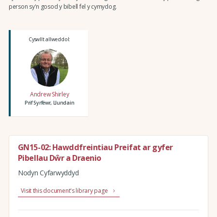
person sy'n gosod y bibell fel y cymydog.
Cyswllt allweddol:
Andrew Shirley
Prif Syrfëwr, Llundain
GN15-02: Hawddfreintiau Preifat ar gyfer
Pibellau Dŵr a Draenio
Nodyn Cyfarwyddyd
Visit this document's library page