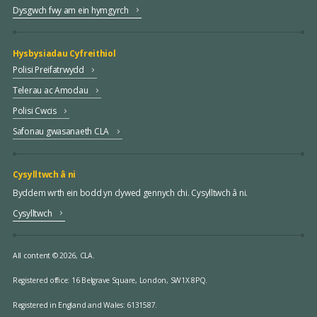
Dysgwch fwy am ein hymgyrch
Hysbysiadau Cyfreithiol
Polisi Preifatrwydd
Telerau ac Amodau
Polisi Cwcis
Safonau gwasanaeth CLA
Cysylltwch â ni
Byddem wrth ein bodd yn clywed gennych chi. Cysylltwch â ni.
Cysylltwch
All content © 2026, CLA.
Registered office:
16 Belgrave Square, London, SW1X 8PQ.
Registered in England and Wales: 6131587.