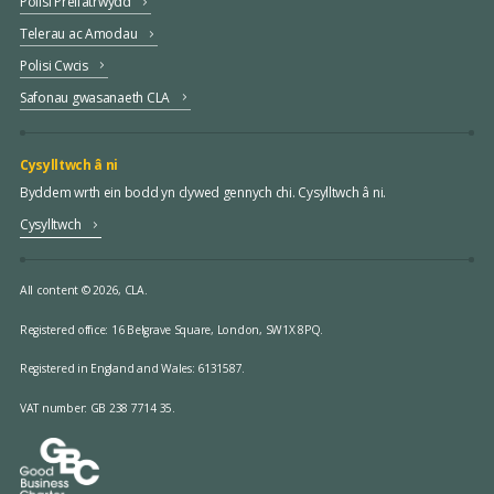
Polisi Preifatrwydd
Telerau ac Amodau
Polisi Cwcis
Safonau gwasanaeth CLA
Cysylltwch â ni
Byddem wrth ein bodd yn clywed gennych chi. Cysylltwch â ni.
Cysylltwch
All content © 2026, CLA.
Registered office:
16 Belgrave Square, London, SW1X 8PQ.
Registered in England and Wales: 6131587.
VAT number: GB 238 7714 35.