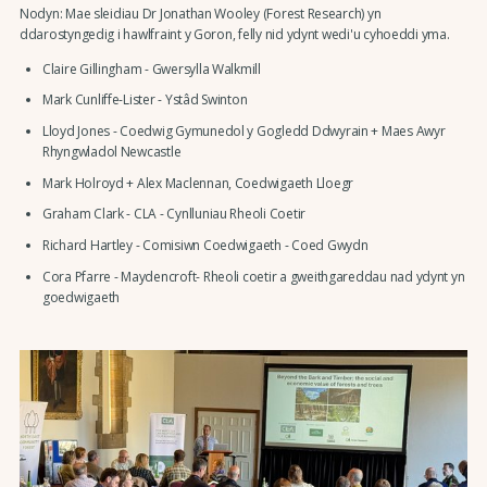
Nodyn: Mae sleidiau Dr Jonathan Wooley (Forest Research) yn
ddarostyngedig i hawlfraint y Goron, felly nid ydynt wedi'u cyhoeddi yma.
Claire Gillingham - Gwersylla Walkmill
Mark Cunliffe-Lister - Ystâd Swinton
Lloyd Jones - Coedwig Gymunedol y Gogledd Ddwyrain + Maes Awyr
Rhyngwladol Newcastle
Mark Holroyd + Alex Maclennan, Coedwigaeth Lloegr
Graham Clark - CLA - Cynlluniau Rheoli Coetir
Richard Hartley - Comisiwn Coedwigaeth - Coed Gwydn
Cora Pfarre - Maydencroft- Rheoli coetir a gweithgareddau nad ydynt yn
goedwigaeth