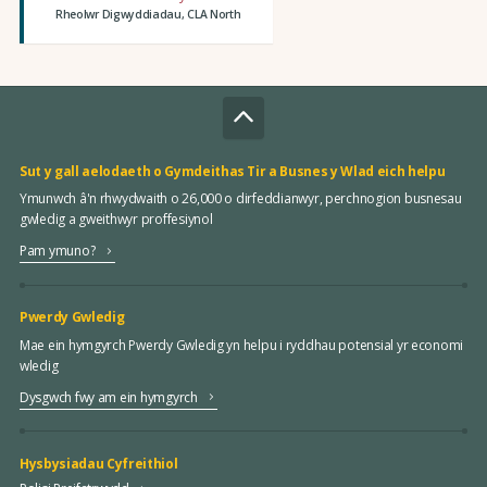
Rheolwr Digwyddiadau, CLA North
Sut y gall aelodaeth o Gymdeithas Tir a Busnes y Wlad eich helpu
Ymunwch â'n rhwydwaith o 26,000 o dirfeddianwyr, perchnogion busnesau
gwledig a gweithwyr proffesiynol
Pam ymuno?
Pwerdy Gwledig
Mae ein hymgyrch Pwerdy Gwledig yn helpu i ryddhau potensial yr economi
wledig
Dysgwch fwy am ein hymgyrch
Hysbysiadau Cyfreithiol