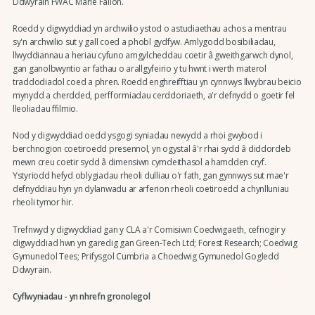
Ddwyrain FWAC Marie Fallon.
Roedd y digwyddiad yn archwilio ystod o astudiaethau achos a mentrau
sy'n archwilio sut y gall coed a phobl gydfyw. Amlygodd bosibiliadau,
llwyddiannau a heriau cyfuno amgylcheddau coetir â gweithgarwch dynol,
gan ganolbwyntio ar fathau o arallgyfeirio y tu hwnt i werth materol
traddodiadol coed a phren. Roedd enghreifftiau yn cynnwys llwybrau beicio
mynydd a cherdded, perfformiadau cerddoriaeth, a'r defnydd o goetir fel
lleoliadau ffilmio.
Nod y digwyddiad oedd ysgogi syniadau newydd a rhoi gwybod i
berchnogion coetiroedd presennol, yn ogystal â'r rhai sydd â diddordeb
mewn creu coetir sydd â dimensiwn cymdeithasol a hamdden cryf.
Ystyriodd hefyd oblygiadau rheoli dulliau o'r fath, gan gynnwys sut mae'r
defnyddiau hyn yn dylanwadu ar arferion rheoli coetiroedd a chynlluniau
rheoli tymor hir.
Trefnwyd y digwyddiad gan y CLA a'r Comisiwn Coedwigaeth, cefnogir y
digwyddiad hwn yn garedig gan Green-Tech Ltd; Forest Research; Coedwig
Gymunedol Tees; Prifysgol Cumbria a Choedwig Gymunedol Gogledd
Ddwyrain.
Cyflwyniadau - yn nhrefn gronolegol