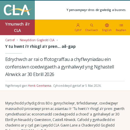
Y pencampwyr dros dir gwledig a busnes.
Ymunwch â'r
CLA
Cyfrif
Chwiliwch
English
Bwydlen
Cartref
Newyddion Gogledd CLA
Y tu hwnt i'r rhisgl a'r pren... ail-gap
Edrychwch ar rai o ffotograffau a chyflwyniadau ein
confensiwn coedwigaeth a gynhaliwyd yng Nghastell
Alnwick ar 30 Ebrill 2026
Ysgrifenwyd gan
Henk Geertsema
.
Cyhoeddwyd gyntaf ar 5 Mai 2026
.
Mynychodd ychydig dros 80 o gynrychiolwyr, tirfeddianwyr, coedwigwyr
masnachol/ proseswyr pren ac asiantau i'r 'Tu hwnt i'r rhisgl a'r pren: gwerth
cymdeithasol ac economaidd coedwigoedd a choed' a gynhaliwyd ar 30
Ebrill yn Neuadd y Gwesteion, Castell Alnwick. Cafodd y gynhadledd ei
chadeirio ar y cyd gan Lywydd CLA Gavin Lane a Chadeirydd Gogledd