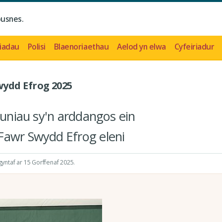
busnes.
iadau
Polisi
Blaenoriaethau
Aelod yn elwa
Cyfeiriadur
ydd Efrog 2025
luniau sy'n arddangos ein
Fawr Swydd Efrog eleni
ntaf ar 15 Gorffenaf 2025
.