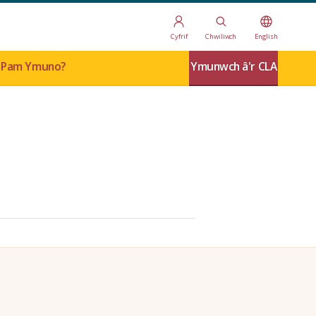
Cyfrif
Chwiliwch
English
Pam Ymuno?
Ymunwch â'r CLA