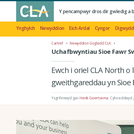
Y pencampwyr dros dir gwledig a 
Ynghylch
Newyddion
Eich Ardal
Cyngor
Digwydd
Cartref
Newyddion Gogledd CLA
Uchafbwyntiau Sioe Fawr Sw
Ewch i oriel CLA North o 
gweithgareddau yn Sioe 
Ysgrifenwyd gan
Henk Geertsema
.
Cyhoeddwyd gy