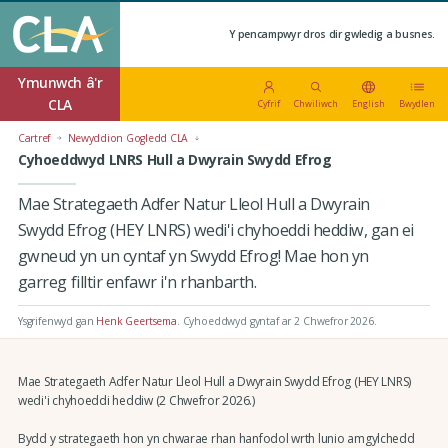
Y pencampwyr dros dir gwledig a busnes.
Ymunwch â'r
CLA
Cyfrif
Chwiliwch
English
Bwydlen
Cartref
Newyddion Gogledd CLA
Cyhoeddwyd LNRS Hull a Dwyrain Swydd Efrog
Mae Strategaeth Adfer Natur Lleol Hull a Dwyrain
Swydd Efrog (HEY LNRS) wedi'i chyhoeddi heddiw, gan ei
gwneud yn un cyntaf yn Swydd Efrog! Mae hon yn
garreg filltir enfawr i'n rhanbarth.
Ysgrifenwyd gan
Henk Geertsema
.
Cyhoeddwyd gyntaf ar 2 Chwefror 2026
.
Mae Strategaeth Adfer Natur Lleol Hull a Dwyrain Swydd Efrog (HEY LNRS)
wedi'i chyhoeddi heddiw (2 Chwefror 2026.)
Bydd y strategaeth hon yn chwarae rhan hanfodol wrth lunio amgylchedd