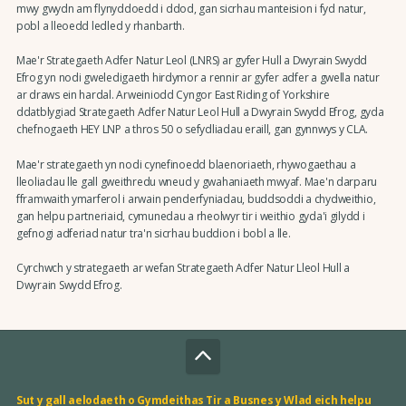
mwy gwydn am flynyddoedd i ddod, gan sicrhau manteision i fyd natur,
pobl a lleoedd ledled y rhanbarth.
Mae'r Strategaeth Adfer Natur Leol (LNRS) ar gyfer Hull a Dwyrain Swydd
Efrog yn nodi gweledigaeth hirdymor a rennir ar gyfer adfer a gwella natur
ar draws ein hardal. Arweiniodd Cyngor East Riding of Yorkshire
ddatblygiad Strategaeth Adfer Natur Leol Hull a Dwyrain Swydd Efrog, gyda
chefnogaeth HEY LNP a thros 50 o sefydliadau eraill, gan gynnwys y CLA.
Mae'r strategaeth yn nodi cynefinoedd blaenoriaeth, rhywogaethau a
lleoliadau lle gall gweithredu wneud y gwahaniaeth mwyaf. Mae'n darparu
fframwaith ymarferol i arwain penderfyniadau, buddsoddi a chydweithio,
gan helpu partneriaid, cymunedau a rheolwyr tir i weithio gyda'i gilydd i
gefnogi adferiad natur tra'n sicrhau buddion i bobl a lle.
Cyrchwch y strategaeth ar wefan Strategaeth Adfer Natur Lleol Hull a
Dwyrain Swydd Efrog.
Sut y gall aelodaeth o Gymdeithas Tir a Busnes y Wlad eich helpu