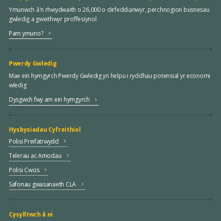
Ymunwch â'n rhwydwaith o 26,000 o dirfeddianwyr, perchnogion busnesau
gwledig a gweithwyr proffesiynol
Pam ymuno?
Pwerdy Gwledig
Mae ein hymgyrch Pwerdy Gwledig yn helpu i ryddhau potensial yr economi
wledig
Dysgwch fwy am ein hymgyrch
Hysbysiadau Cyfreithiol
Polisi Preifatrwydd
Telerau ac Amodau
Polisi Cwcis
Safonau gwasanaeth CLA
Cysylltwch â ni