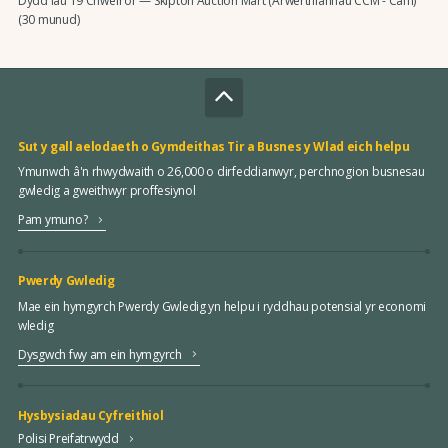
Dydd Iau 19 Chwefror — Skipton Auction Mart (Arwerthiannau CCM - Caffi)
(30 munud)
Sut y gall aelodaeth o Gymdeithas Tir a Busnes y Wlad eich helpu
Ymunwch â'n rhwydwaith o 26,000 o dirfeddianwyr, perchnogion busnesau
gwledig a gweithwyr proffesiynol
Pam ymuno?
Pwerdy Gwledig
Mae ein hymgyrch Pwerdy Gwledig yn helpu i ryddhau potensial yr economi
wledig
Dysgwch fwy am ein hymgyrch
Hysbysiadau Cyfreithiol
Polisi Preifatrwydd