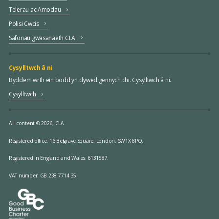
Telerau ac Amodau
Polisi Cwcis
Safonau gwasanaeth CLA
Cysylltwch â ni
Byddem wrth ein bodd yn clywed gennych chi. Cysylltwch â ni.
Cysylltwch
All content © 2026, CLA.
Registered office:
16 Belgrave Square, London, SW1X 8PQ.
Registered in England and Wales: 6131587.
VAT number: GB 238 7714 35.