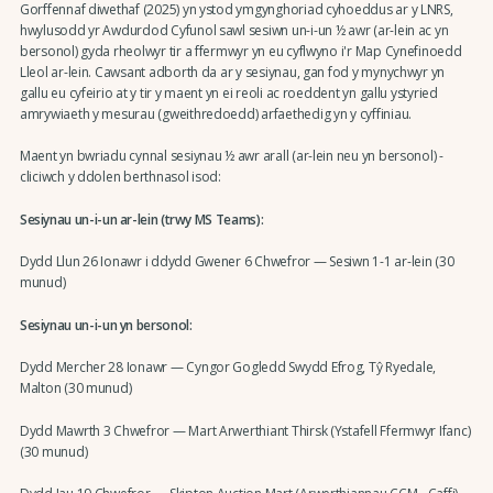
Gorffennaf diwethaf (2025) yn ystod ymgynghoriad cyhoeddus ar y LNRS,
hwylusodd yr Awdurdod Cyfunol sawl sesiwn un-i-un ½ awr (ar-lein ac yn
bersonol) gyda rheolwyr tir a ffermwyr yn eu cyflwyno i'r Map Cynefinoedd
Lleol ar-lein. Cawsant adborth da ar y sesiynau, gan fod y mynychwyr yn
gallu eu cyfeirio at y tir y maent yn ei reoli ac roeddent yn gallu ystyried
amrywiaeth y mesurau (gweithredoedd) arfaethedig yn y cyffiniau.
Maent yn bwriadu cynnal sesiynau ½ awr arall (ar-lein neu yn bersonol) -
cliciwch y ddolen berthnasol isod:
Sesiynau un-i-un ar-lein (trwy MS Teams):
Dydd Llun 26 Ionawr i ddydd Gwener 6 Chwefror — Sesiwn 1-1 ar-lein (30
munud)
Sesiynau un-i-un yn bersonol:
Dydd Mercher 28 Ionawr — Cyngor Gogledd Swydd Efrog, Tŷ Ryedale,
Malton (30 munud)
Dydd Mawrth 3 Chwefror — Mart Arwerthiant Thirsk (Ystafell Ffermwyr Ifanc)
(30 munud)