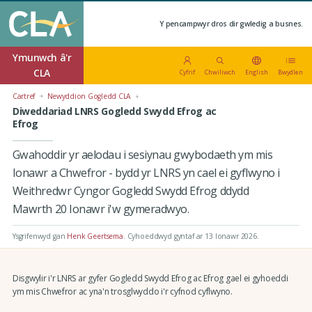
Y pencampwyr dros dir gwledig a busnes.
Ymunwch â'r
CLA
Cyfrif
Chwiliwch
English
Bwydlen
Cartref
Newyddion Gogledd CLA
Diweddariad LNRS Gogledd Swydd Efrog ac
Efrog
Gwahoddir yr aelodau i sesiynau gwybodaeth ym mis
Ionawr a Chwefror - bydd yr LNRS yn cael ei gyflwyno i
Weithredwr Cyngor Gogledd Swydd Efrog ddydd
Mawrth 20 Ionawr i'w gymeradwyo.
Ysgrifenwyd gan
Henk Geertsema
.
Cyhoeddwyd gyntaf ar 13 Ionawr 2026
.
Disgwylir i'r LNRS ar gyfer Gogledd Swydd Efrog ac Efrog gael ei gyhoeddi
ym mis Chwefror ac yna'n trosglwyddo i'r cyfnod cyflwyno.