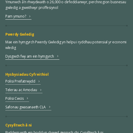
Ymunwch â'n rhwydwaith o 26,000 o dirfeddianwyr, perchnogion busnesau
gwledig a gweithwyr proffesiynol
Pam ymuno?
Pwerdy Gwledig
Mae ein hymgyrch Pwerdy Gwledig yn helpu i ryddhau potensial yr economi
wledig
Dysgwch fwy am ein hymgyrch
Hysbysiadau Cyfreithiol
Polisi Preifatrwydd
Telerau ac Amodau
Polisi Cwcis
Safonau gwasanaeth CLA
Cysylltwch â ni
Byddem wrth ein bodd yn clywed gennych chi. Cysylltwch â ni.