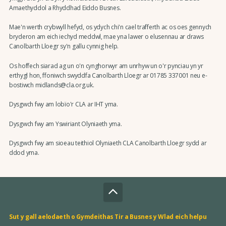
Amaethyddol a Rhyddhad Eiddo Busnes.
Mae'n werth crybwyll hefyd, os ydych chi'n cael trafferth ac os oes gennych
bryderon am eich iechyd meddwl, mae yna lawer o elusennau ar draws
Canolbarth Lloegr sy'n gallu cynnig help.
Os hoffech siarad ag un o'n cynghorwyr am unrhyw un o'r pynciau yn yr
erthygl hon, ffoniwch swyddfa Canolbarth Lloegr ar 01785 337001 neu e-
bostiwch midlands@cla.org.uk.
Dysgwch fwy am lobïo'r CLA ar IHT yma.
Dysgwch fwy am Yswiriant Olyniaeth yma.
Dysgwch fwy am sioeau teithiol Olyniaeth CLA Canolbarth Lloegr sydd ar
ddod yma.
Sut y gall aelodaeth o Gymdeithas Tir a Busnes y Wlad eich helpu