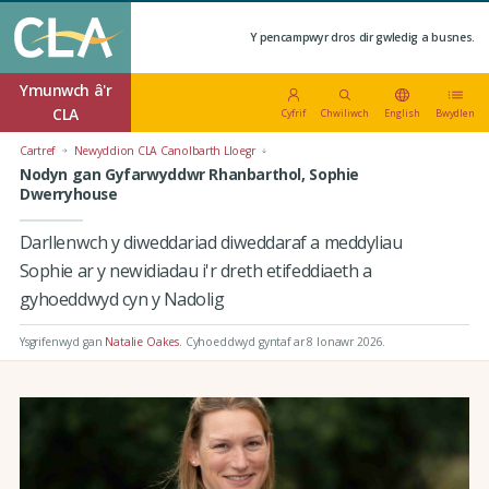
Y pencampwyr dros dir gwledig a busnes.
Ymunwch â'r
CLA
Cyfrif
Chwiliwch
English
Bwydlen
Cartref
Newyddion CLA Canolbarth Lloegr
Nodyn gan Gyfarwyddwr Rhanbarthol, Sophie
Dwerryhouse
Darllenwch y diweddariad diweddaraf a meddyliau
Sophie ar y newidiadau i'r dreth etifeddiaeth a
gyhoeddwyd cyn y Nadolig
Ysgrifenwyd gan
Natalie Oakes
.
Cyhoeddwyd gyntaf ar 8 Ionawr 2026
.