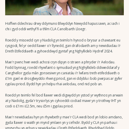
Hoffwn ddechrau drwy ddymuno Blwyddyn Newydd hapus iawn, ac iach i
chi i gyd oddi wrthyf fi a thîm CLA Canolbarth Lloegr.
Roedd y misoedd cyn y Nadolig yn teimlo'n hynod o brysur a chawsant eu
cysgodi, fel yr oedd llawer o'r llynedd, gan drafodaeth am y newidiadau i'r
Dreth Etifeddiaeth a gyhoeddwyd gyntaf yng Nghyllideb Hydref 2024.
Mae'r pwnc hwn wedi achosi cryn dipyn o straen a phryder i'r Aelodau.
Fodd bynnag, roedd rhywfaint o symudiad yng Nghyllideb ddiweddaraf y
Canghellor gyda mân gonsesiwn yn caniatáu i'r lwfans treth etifeddiaeth o
£1m gael ei drosglwyddo rhwng priod, gan ei ddyblu i bob pwrpas ar gyfer
cyplau priod. Bydd hyn yn helpu rhai aelodau, ond nid pob un.
Roedd yn teimlo fel bod llawer wedi digwydd yn ystod yr wythnos yn arwain
at y Nadolig, gyda'r trysorlys yn cyhoeddi codiad mawr yn y trothwy IHT yn
codi o £1m i £2.5m, neu £5m i gyplau priod.
Mae'r newidiadau hyn yn rhywbeth y mae'r CLA wedi bod yn lobïo amdano,
gyda llawer o waith yn mynd ymlaen yn y cefndir. Bydd y CLA yn parhau i
ymgyrchu yn erbyn y newidiadau i Dreth Etifeddiaeth, Rhyddhad Eiddo