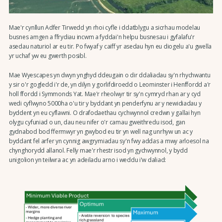
Mae'r cynllun Adfer Tirwedd yn rhoi cyfle i ddatblygu a sicrhau modelau
busnes amgen a ffrydiau incwm a fyddai'n helpu busnesau i gyfalafu'r
asedau naturiol ar eu tir. Po fwyaf y caiff yr asedau hyn eu diogelu a'u gwella
yr uchaf yw eu gwerth posibl.
Mae Wyescapes yn dwyn ynghyd ddeugain o dir ddaliadau sy'n rhychwantu
y sir o'r gogledd i'r de, yn dilyn y gorlifdiroedd o Leominster i Henffordd a'r
holl ffordd i Symmonds Yat. Mae'r rheolwyr tir sy'n cymryd rhan ar y cyd
wedi cyflwyno 5000ha o'u tir y byddant yn penderfynu ar y newidiadau y
byddent yn eu cyflawni. O drafodaethau cychwynnol credwn y gallai hyn
olygu cyfuniad o un, dau neu nifer o'r camau gweithredu isod, gan
gydnabod bod ffermwyr yn gwybod eu tir yn well nag unrhyw un ac y
byddant fel arfer yn cynnig awgrymiadau sy'n fwy addas a mwy arloesol na
chynghorydd allanol. Felly mae'r rhestr isod yn gychwynnol, y bydd
unigolion yn teilwra ac yn adeiladu arno i weddu i'w daliad: