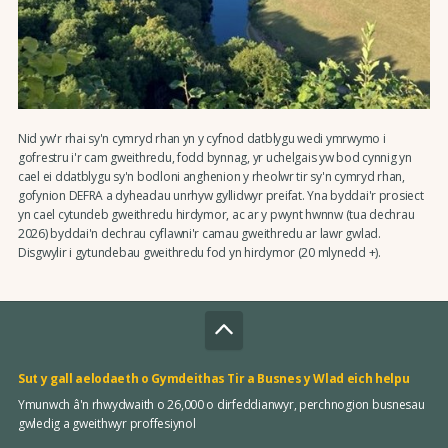
Nid yw'r rhai sy'n cymryd rhan yn y cyfnod datblygu wedi ymrwymo i
gofrestru i'r cam gweithredu, fodd bynnag, yr uchelgais yw bod cynnig yn
cael ei ddatblygu sy'n bodloni anghenion y rheolwr tir sy'n cymryd rhan,
gofynion DEFRA a dyheadau unrhyw gyllidwyr preifat. Yna byddai'r prosiect
yn cael cytundeb gweithredu hirdymor, ac ar y pwynt hwnnw (tua dechrau
2026) byddai'n dechrau cyflawni'r camau gweithredu ar lawr gwlad.
Disgwylir i gytundebau gweithredu fod yn hirdymor (20 mlynedd +).
Sut y gall aelodaeth o Gymdeithas Tir a Busnes y Wlad eich helpu
Ymunwch â'n rhwydwaith o 26,000 o dirfeddianwyr, perchnogion busnesau
gwledig a gweithwyr proffesiynol