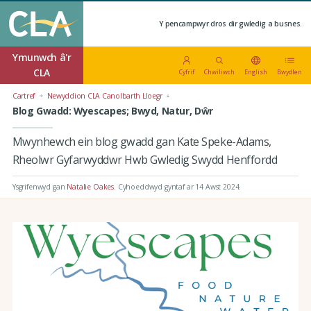
Y pencampwyr dros dir gwledig a busnes.
Ymunwch â'r
CLA
Cyfrif
Chwiliwch
English
Bwydlen
Cartref
Newyddion CLA Canolbarth Lloegr
Blog Gwadd: Wyescapes; Bwyd, Natur, Dŵr
Mwynhewch ein blog gwadd gan Kate Speke-Adams,
Rheolwr Gyfarwyddwr Hwb Gwledig Swydd Henffordd
Ysgrifenwyd gan
Natalie Oakes
.
Cyhoeddwyd gyntaf ar 14 Awst 2024
.