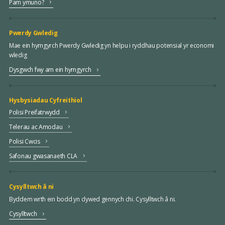
Pam ymuno?
Pwerdy Gwledig
Mae ein hymgyrch Pwerdy Gwledig yn helpu i ryddhau potensial yr economi
wledig
Dysgwch fwy am ein hymgyrch
Hysbysiadau Cyfreithiol
Polisi Preifatrwydd
Telerau ac Amodau
Polisi Cwcis
Safonau gwasanaeth CLA
Cysylltwch â ni
Byddem wrth ein bodd yn clywed gennych chi. Cysylltwch â ni.
Cysylltwch