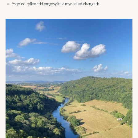
Ystyried cyfleoedd ymgysylltu a mynediad ehangach