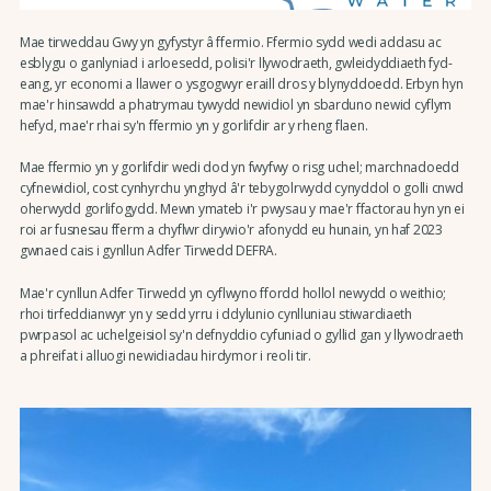
Mae tirweddau Gwy yn gyfystyr â ffermio. Ffermio sydd wedi addasu ac
esblygu o ganlyniad i arloesedd, polisi'r llywodraeth, gwleidyddiaeth fyd-
eang, yr economi a llawer o ysgogwyr eraill dros y blynyddoedd. Erbyn hyn
mae'r hinsawdd a phatrymau tywydd newidiol yn sbarduno newid cyflym
hefyd, mae'r rhai sy'n ffermio yn y gorlifdir ar y rheng flaen.
Mae ffermio yn y gorlifdir wedi dod yn fwyfwy o risg uchel; marchnadoedd
cyfnewidiol, cost cynhyrchu ynghyd â'r tebygolrwydd cynyddol o golli cnwd
oherwydd gorlifogydd. Mewn ymateb i'r pwysau y mae'r ffactorau hyn yn ei
roi ar fusnesau fferm a chyflwr dirywio'r afonydd eu hunain, yn haf 2023
gwnaed cais i gynllun Adfer Tirwedd DEFRA.
Mae'r cynllun Adfer Tirwedd yn cyflwyno ffordd hollol newydd o weithio;
rhoi tirfeddianwyr yn y sedd yrru i ddylunio cynlluniau stiwardiaeth
pwrpasol ac uchelgeisiol sy'n defnyddio cyfuniad o gyllid gan y llywodraeth
a phreifat i alluogi newidiadau hirdymor i reoli tir.