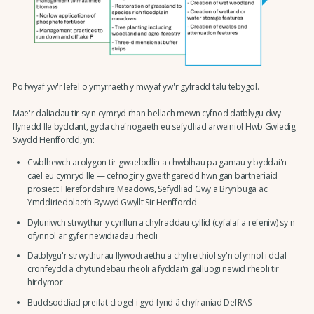
Po fwyaf yw'r lefel o ymyrraeth y mwyaf yw'r gyfradd talu tebygol.
Mae'r daliadau tir sy'n cymryd rhan bellach mewn cyfnod datblygu dwy
flynedd lle byddant, gyda chefnogaeth eu sefydliad arweiniol Hwb Gwledig
Swydd Henffordd, yn:
Cwblhewch arolygon tir gwaelodlin a chwblhau pa gamau y byddai'n
cael eu cymryd lle — cefnogir y gweithgaredd hwn gan bartneriaid
prosiect Herefordshire Meadows, Sefydliad Gwy a Brynbuga ac
Ymddiriedolaeth Bywyd Gwyllt Sir Henffordd
Dyluniwch strwythur y cynllun a chyfraddau cyllid (cyfalaf a refeniw) sy'n
ofynnol ar gyfer newidiadau rheoli
Datblygu'r strwythurau llywodraethu a chyfreithiol sy'n ofynnol i ddal
cronfeydd a chytundebau rheoli a fyddai'n galluogi newid rheoli tir
hirdymor
Buddsoddiad preifat diogel i gyd-fynd â chyfraniad DefRAS