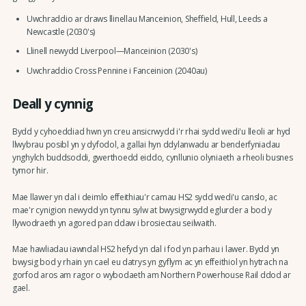
Uwchraddio ar draws llinellau Manceinion, Sheffield, Hull, Leeds a
Newcastle (2030's)
Llinell newydd Liverpool—Manceinion (2030's)
Uwchraddio Cross Pennine i Fanceinion (2040au)
Deall y cynnig
Bydd y cyhoeddiad hwn yn creu ansicrwydd i'r rhai sydd wedi'u lleoli ar hyd
llwybrau posibl yn y dyfodol, a gallai hyn ddylanwadu ar benderfyniadau
ynghylch buddsoddi, gwerthoedd eiddo, cynllunio olyniaeth a rheoli busnes
tymor hir.
Mae llawer yn dal i deimlo effeithiau'r camau HS2 sydd wedi'u canslo, ac
mae'r cynigion newydd yn tynnu sylw at bwysigrwydd eglurder a bod y
llywodraeth yn agored pan ddaw i brosiectau seilwaith.
Mae hawliadau iawndal HS2 hefyd yn dal i fod yn parhau i lawer. Bydd yn
bwysig bod y rhain yn cael eu datrys yn gyflym ac yn effeithiol yn hytrach na
gorfod aros am ragor o wybodaeth am Northern Powerhouse Rail ddod ar
gael.