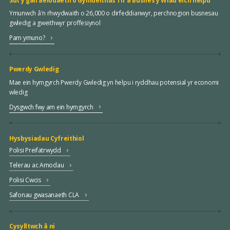
Sut y gall aelodaeth o Gymdeithas Tir a Busnes y Wlad eich helpu
Ymunwch â'n rhwydwaith o 26,000 o dirfeddianwyr, perchnogion busnesau
gwledig a gweithwyr proffesiynol
Pam ymuno?
Pwerdy Gwledig
Mae ein hymgyrch Pwerdy Gwledig yn helpu i ryddhau potensial yr economi
wledig
Dysgwch fwy am ein hymgyrch
Hysbysiadau Cyfreithiol
Polisi Preifatrwydd
Telerau ac Amodau
Polisi Cwcis
Safonau gwasanaeth CLA
Cysylltwch â ni