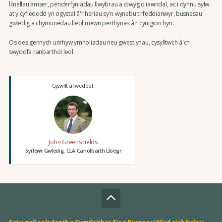
llinellau amser, penderfyniadau llwybrau a diwygio iawndal, ac i dynnu sylw
at y cyfleoedd yn ogystal â'r heriau sy'n wynebu tirfeddianwyr, busnesau
gwledig a chymunedau lleol mewn perthynas â'r cynigion hyn.
Os oes gennych unrhyw ymholiadau neu gwestiynau, cysylltwch â'ch
swyddfa ranbarthol leol.
Cyswllt allweddol:
John Greenshields
Syrfewr Gwledig, CLA Canolbarth Lloegr