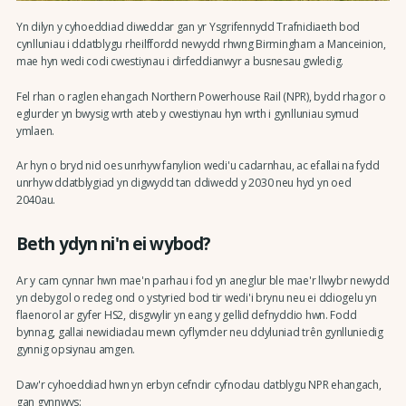
Yn dilyn y cyhoeddiad diweddar gan yr Ysgrifennydd Trafnidiaeth bod
cynlluniau i ddatblygu rheilffordd newydd rhwng Birmingham a Manceinion,
mae hyn wedi codi cwestiynau i dirfeddianwyr a busnesau gwledig.
Fel rhan o raglen ehangach Northern Powerhouse Rail (NPR), bydd rhagor o
eglurder yn bwysig wrth ateb y cwestiynau hyn wrth i gynlluniau symud
ymlaen.
Ar hyn o bryd nid oes unrhyw fanylion wedi'u cadarnhau, ac efallai na fydd
unrhyw ddatblygiad yn digwydd tan ddiwedd y 2030 neu hyd yn oed
2040au.
Beth ydyn ni'n ei wybod?
Ar y cam cynnar hwn mae'n parhau i fod yn aneglur ble mae'r llwybr newydd
yn debygol o redeg ond o ystyried bod tir wedi'i brynu neu ei ddiogelu yn
flaenorol ar gyfer HS2, disgwylir yn eang y gellid defnyddio hwn. Fodd
bynnag, gallai newidiadau mewn cyflymder neu ddyluniad trên gynlluniedig
gynnig opsiynau amgen.
Daw'r cyhoeddiad hwn yn erbyn cefndir cyfnodau datblygu NPR ehangach,
gan gynnwys: