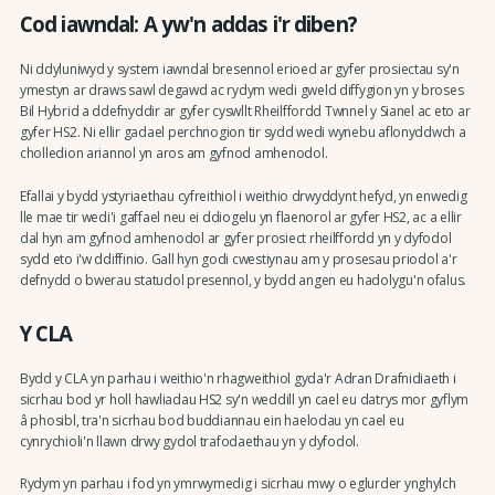
Cod iawndal: A yw'n addas i'r diben?
Ni ddyluniwyd y system iawndal bresennol erioed ar gyfer prosiectau sy'n
ymestyn ar draws sawl degawd ac rydym wedi gweld diffygion yn y broses
Bil Hybrid a ddefnyddir ar gyfer cyswllt Rheilffordd Twnnel y Sianel ac eto ar
gyfer HS2. Ni ellir gadael perchnogion tir sydd wedi wynebu aflonyddwch a
cholledion ariannol yn aros am gyfnod amhenodol.
Efallai y bydd ystyriaethau cyfreithiol i weithio drwyddynt hefyd, yn enwedig
lle mae tir wedi'i gaffael neu ei ddiogelu yn flaenorol ar gyfer HS2, ac a ellir
dal hyn am gyfnod amhenodol ar gyfer prosiect rheilffordd yn y dyfodol
sydd eto i'w ddiffinio. Gall hyn godi cwestiynau am y prosesau priodol a'r
defnydd o bwerau statudol presennol, y bydd angen eu hadolygu'n ofalus.
Y CLA
Bydd y CLA yn parhau i weithio'n rhagweithiol gyda'r Adran Drafnidiaeth i
sicrhau bod yr holl hawliadau HS2 sy'n weddill yn cael eu datrys mor gyflym
â phosibl, tra'n sicrhau bod buddiannau ein haelodau yn cael eu
cynrychioli'n llawn drwy gydol trafodaethau yn y dyfodol.
Rydym yn parhau i fod yn ymrwymedig i sicrhau mwy o eglurder ynghylch