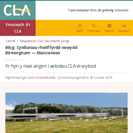
Y pencampwyr dros dir gwledig a busnes.
Ymunwch â'r
CLA
Cyfrif
Chwiliwch
English
Bwydlen
Cartref
Newyddion CLA Canolbarth Lloegr
Blog: Cynlluniau rheilffyrdd newydd
Birmingham — Manceinion
Yr hyn y mae angen i aelodau CLA ei wybod
Ysgrifenwyd gan
John Greenshields
.
Cyhoeddwyd gyntaf ar 30 Ionawr 2026
.