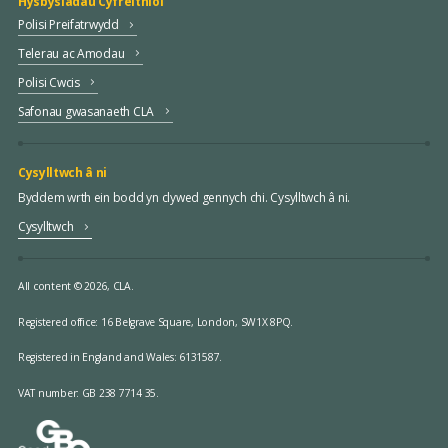
Hysbysiadau Cyfreithiol
Polisi Preifatrwydd
Telerau ac Amodau
Polisi Cwcis
Safonau gwasanaeth CLA
Cysylltwch â ni
Byddem wrth ein bodd yn clywed gennych chi. Cysylltwch â ni.
Cysylltwch
All content © 2026, CLA.
Registered office:
16 Belgrave Square, London, SW1X 8PQ.
Registered in England and Wales: 6131587.
VAT number: GB 238 7714 35.