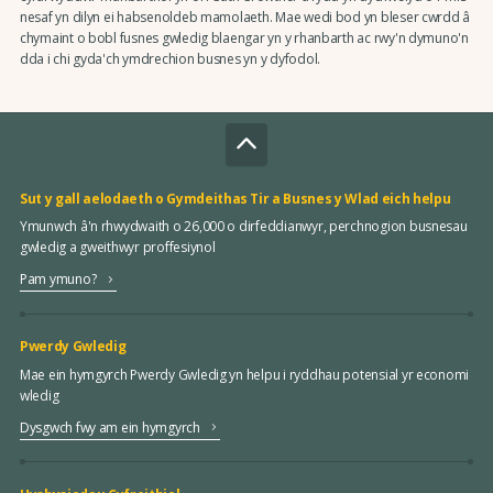
nesaf yn dilyn ei habsenoldeb mamolaeth. Mae wedi bod yn bleser cwrdd â
chymaint o bobl fusnes gwledig blaengar yn y rhanbarth ac rwy'n dymuno'n
dda i chi gyda'ch ymdrechion busnes yn y dyfodol.
Sut y gall aelodaeth o Gymdeithas Tir a Busnes y Wlad eich helpu
Ymunwch â'n rhwydwaith o 26,000 o dirfeddianwyr, perchnogion busnesau
gwledig a gweithwyr proffesiynol
Pam ymuno?
Pwerdy Gwledig
Mae ein hymgyrch Pwerdy Gwledig yn helpu i ryddhau potensial yr economi
wledig
Dysgwch fwy am ein hymgyrch