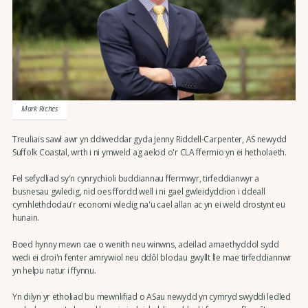
Mark Riches
Treuliais sawl awr yn ddiweddar gyda Jenny Riddell-Carpenter, AS newydd
Suffolk Coastal, wrth i ni ymweld ag aelod o'r CLA ffermio yn ei hetholaeth.
Fel sefydliad sy'n cynrychioli buddiannau ffermwyr, tirfeddianwyr a
busnesau gwledig, nid oes ffordd well i ni gael gwleidyddion i ddeall
cymhlethdodau'r economi wledig na'u cael allan ac yn ei weld drostynt eu
hunain.
Boed hynny mewn cae o wenith neu winwns, adeilad amaethyddol sydd
wedi ei droi'n fenter amrywiol neu ddôl blodau gwyllt lle mae tirfeddiannwr
yn helpu natur i ffynnu.
Yn dilyn yr etholiad bu mewnlifiad o ASau newydd yn cymryd swyddi ledled