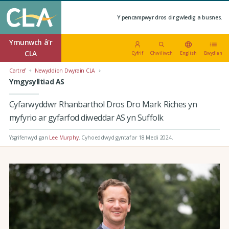
Y pencampwyr dros dir gwledig a busnes.
Ymunwch â'r
CLA
Cyfrif
Chwiliwch
English
Bwydlen
Cartref
Newyddion Dwyrain CLA
Ymgysylltiad AS
Cyfarwyddwr Rhanbarthol Dros Dro Mark Riches yn
myfyrio ar gyfarfod diweddar AS yn Suffolk
Ysgrifenwyd gan
Lee Murphy
.
Cyhoeddwyd gyntaf ar 18 Medi 2024
.