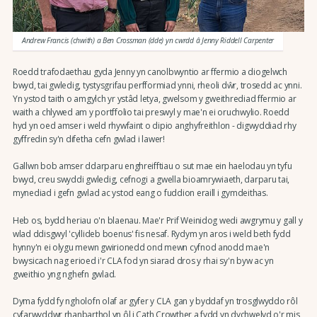
Andrew Francis (chwith) a Ben Crossman (dde) yn cwrdd â Jenny Riddell Carpenter
Roedd trafodaethau gyda Jenny yn canolbwyntio ar ffermio a diogelwch
bwyd, tai gwledig, tystysgrifau perfformiad ynni, rheoli dŵr, trosedd ac ynni.
Yn ystod taith o amgylch yr ystâd letya, gwelsom y gweithrediad ffermio ar
waith a chlywed am y portffolio tai preswyl y mae'n ei oruchwylio. Roedd
hyd yn oed amser i weld rhywfaint o dipio anghyfreithlon - digwyddiad rhy
gyffredin sy'n difetha cefn gwlad i lawer!
Gallwn bob amser ddarparu enghreifftiau o sut mae ein haelodau yn tyfu
bwyd, creu swyddi gwledig, cefnogi a gwella bioamrywiaeth, darparu tai,
mynediad i gefn gwlad ac ystod eang o fuddion eraill i gymdeithas.
Heb os, bydd heriau o'n blaenau. Mae'r Prif Weinidog wedi awgrymu y gall y
wlad ddisgwyl 'cyllideb boenus' fis nesaf. Rydym yn aros i weld beth fydd
hynny'n ei olygu mewn gwirionedd ond mewn cyfnod anodd mae'n
bwysicach nag erioed i'r CLA fod yn siarad dros y rhai sy'n byw ac yn
gweithio yng nghefn gwlad.
Dyma fydd fy ngholofn olaf ar gyfer y CLA gan y byddaf yn trosglwyddo rôl
cyfarwyddwr rhanbarthol yn ôl i Cath Crowther a fydd yn dychwelyd o'r mis