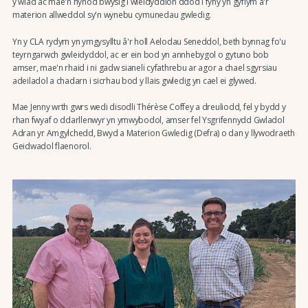
y wlad ac mae'n hynod bwysig i wleidyddion ddod i fyny yn gyflym â'r
materion allweddol sy'n wynebu cymunedau gwledig.
Yn y CLA rydym yn ymgysylltu â'r holl Aelodau Seneddol, beth bynnag fo'u
teyrngarwch gwleidyddol, ac er ein bod yn annhebygol o gytuno bob
amser, mae'n rhaid i ni gadw sianeli cyfathrebu ar agor a chael sgyrsiau
adeiladol a chadarn i sicrhau bod y llais gwledig yn cael ei glywed.
Mae Jenny wrth gwrs wedi disodli Thérèse Coffey a dreuliodd, fel y bydd y
rhan fwyaf o ddarllenwyr yn ymwybodol, amser fel Ysgrifennydd Gwladol
Adran yr Amgylchedd, Bwyd a Materion Gwledig (Defra) o dan y llywodraeth
Geidwadol flaenorol.