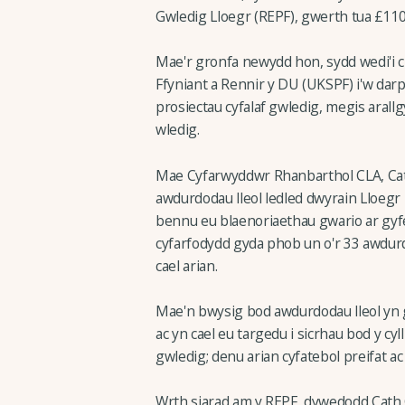
Gwledig Lloegr (REPF), gwerth tua £11
Mae'r gronfa newydd hon, sydd wedi'i c
Ffyniant a Rennir y DU (UKSPF) i'w dar
prosiectau cyfalaf gwledig, megis arall
wledig.
Mae Cyfarwyddwr Rhanbarthol CLA, Cat
awdurdodau lleol ledled dwyrain Lloegr i
bennu eu blaenoriaethau gwario ar gyf
cyfarfodydd gyda phob un o'r 33 awdur
cael arian.
Mae'n bwysig bod awdurdodau lleol yn g
ac yn cael eu targedu i sicrhau bod y c
gwledig; denu arian cyfatebol preifat a
Wrth siarad am y REPF, dywedodd Cath