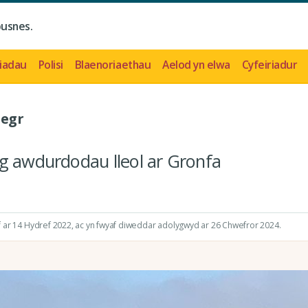
busnes.
iadau
Polisi
Blaenoriaethau
Aelod yn elwa
Cyfeiriadur
oegr
g awdurdodau lleol ar Gronfa
 ar 14 Hydref 2022
, ac yn fwyaf diweddar adolygwyd ar 26 Chwefror 2024.