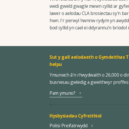
wedi gweld gwagle mewn cyllid ar gyfe
lawer o aelodau CLA brosiectau sy'n barod
hwn. I'r perwyl hwnnw rydym yn awyddus
bod cyllid yn cael ei ddyrannu'n briod
Sut y gall aelodaeth o Gymdeithas T
helpu
Ymunwch â'n rhwydwaith o 26,000 o di
busnesau gwledig a gweithwyr proffes
Pam ymuno?
Hysbysiadau Cyfreithiol
Polisi Preifatrwydd