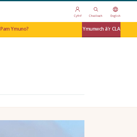
Cyfrif
Chwiliwch
English
Pam Ymuno?
Ymunwch â'r CLA