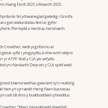
0m rhwng Ebrill 2023 a Mawrth 2025.
hynllunio fel ychwanegiad gwledig i Gronfa
paru gan awdurdodau lleol ar gyfer
gyfeirio ffermydd a mentrau twristiaeth
h Crowther, wedi ysgrifennu at
 geisio cyfle i ymgysylltu â nhw wrth iddynt
er yr ATPF. Nod y CLA yw sefydlu
dod yn rhanbarth Dwyrain y CLA sydd wedi
osod blaenoriaethau gwariant sy'n realistig
yllid hwn yn cyrraedd rheng flaen busnesau
c yn codi tâl dros y buddsoddiad cyhoeddus.
 Crowther: “Mae'r blynyddoedd diwethaf