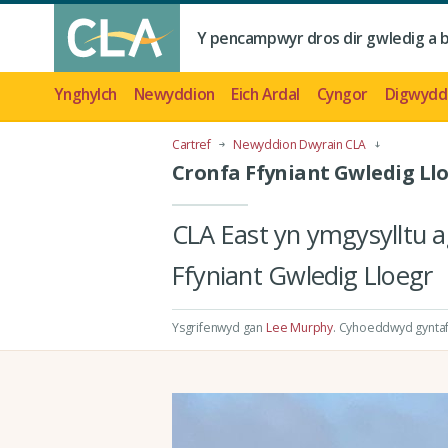
Y pencampwyr dros dir gwledig a 
Ynghylch
Newyddion
Eich Ardal
Cyngor
Digwydd
Cartref
Newyddion Dwyrain CLA
Cronfa Ffyniant Gwledig Ll
CLA East yn ymgysylltu a
Ffyniant Gwledig Lloegr
Ysgrifenwyd gan
Lee Murphy
.
Cyhoeddwyd gyntaf