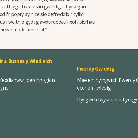
r datblygu busnesau gwledig a bydd gan
 i'r popty sy'n ceisio defnyddio'r cyllid
 i weithio gydag awdurdodau lleol i sicrhau
ol mewn modd amserol.”
ir a Busnes y Wlad eich
Pwerdy Gwledig
rfeddianwyr, perchnogion
Mae ein hymgyrch Pwerdy Gw
iynol
economi wledig
Dysgwch fwy am ein hymgy