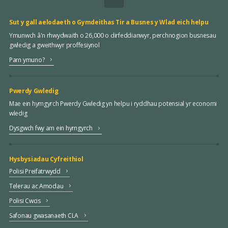
Sut y gall aelodaeth o Gymdeithas Tir a Busnes y Wlad eich helpu
Ymunwch â'n rhwydwaith o 26,000 o dirfeddianwyr, perchnogion busnesau
gwledig a gweithwyr proffesiynol
Pam ymuno?
Pwerdy Gwledig
Mae ein hymgyrch Pwerdy Gwledig yn helpu i ryddhau potensial yr economi
wledig
Dysgwch fwy am ein hymgyrch
Hysbysiadau Cyfreithiol
Polisi Preifatrwydd
Telerau ac Amodau
Polisi Cwcis
Safonau gwasanaeth CLA