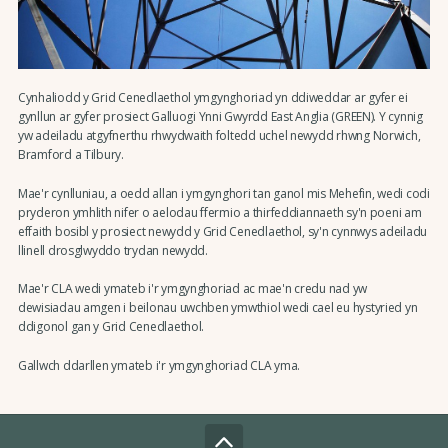
Cynhaliodd y Grid Cenedlaethol ymgynghoriad yn ddiweddar ar gyfer ei
gynllun ar gyfer prosiect Galluogi Ynni Gwyrdd East Anglia (GREEN). Y cynnig
yw adeiladu atgyfnerthu rhwydwaith foltedd uchel newydd rhwng Norwich,
Bramford a Tilbury.
Mae'r cynlluniau, a oedd allan i ymgynghori tan ganol mis Mehefin, wedi codi
pryderon ymhlith nifer o aelodau ffermio a thirfeddiannaeth sy'n poeni am
effaith bosibl y prosiect newydd y Grid Cenedlaethol, sy'n cynnwys adeiladu
llinell drosglwyddo trydan newydd.
Mae'r CLA wedi ymateb i'r ymgynghoriad ac mae'n credu nad yw
dewisiadau amgen i beilonau uwchben ymwthiol wedi cael eu hystyried yn
ddigonol gan y Grid Cenedlaethol.
Gallwch ddarllen ymateb i'r ymgynghoriad CLA yma.