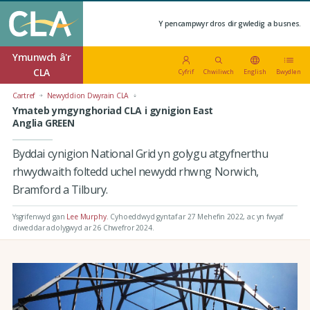
Y pencampwyr dros dir gwledig a busnes.
Ymunwch â'r
CLA
Cyfrif
Chwiliwch
English
Bwydlen
Cartref
Newyddion Dwyrain CLA
Ymateb ymgynghoriad CLA i gynigion East
Anglia GREEN
Byddai cynigion National Grid yn golygu atgyfnerthu
rhwydwaith foltedd uchel newydd rhwng Norwich,
Bramford a Tilbury.
Ysgrifenwyd gan
Lee Murphy
.
Cyhoeddwyd gyntaf ar 27 Mehefin 2022
, ac yn fwyaf
diweddar adolygwyd ar 26 Chwefror 2024.