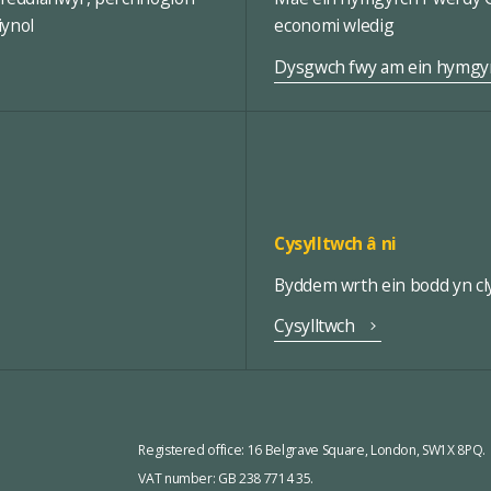
iynol
economi wledig
Dysgwch fwy am ein hymgy
Cysylltwch â ni
Byddem wrth ein bodd yn cly
Cysylltwch
Registered office:
16 Belgrave Square, London, SW1X 8PQ.
VAT number: GB 238 7714 35.