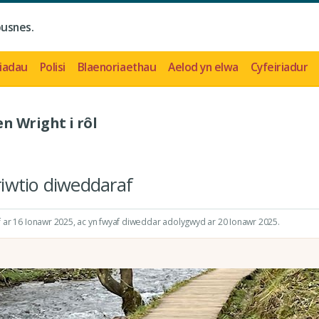
busnes.
iadau
Polisi
Blaenoriaethau
Aelod yn elwa
Cyfeiriadur
n Wright i rôl
iwtio diweddaraf
ar 16 Ionawr 2025
, ac yn fwyaf diweddar adolygwyd ar 20 Ionawr 2025.