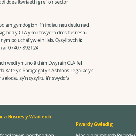
di ddealltwriaeth gref o'r sector
bod am gymdogion, ffrindiau neu deulu nad
sig bod y CLA yno i frwydro dros fusnesau
ym po uchaf yw ein llais. Cysylltwch â:
ôn ar 07407 892124
ach wedi ymuno â thîm Dwyrain CLA fel
d Kate yn Baragegal yn Ashtons Legal ac yn
 aelodau sy'n cysylltu â'r swyddfa
ir a Busnes y Wlad eich
Pwerdy Gwledig
rfeddianwyr, perchnogion
Mae ein hymgyrch Pwerdy Gw