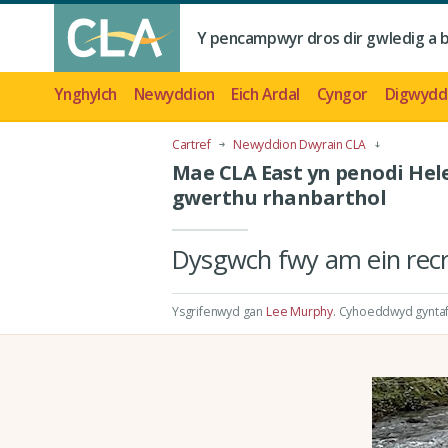
Y pencampwyr dros dir gwledig a 
Ynghylch
Newyddion
Eich Ardal
Cyngor
Digwydd
Cartref
Newyddion Dwyrain CLA
Mae CLA East yn penodi Hele
gwerthu rhanbarthol
Dysgwch fwy am ein recr
Ysgrifenwyd gan
Lee Murphy
.
Cyhoeddwyd gyntaf 