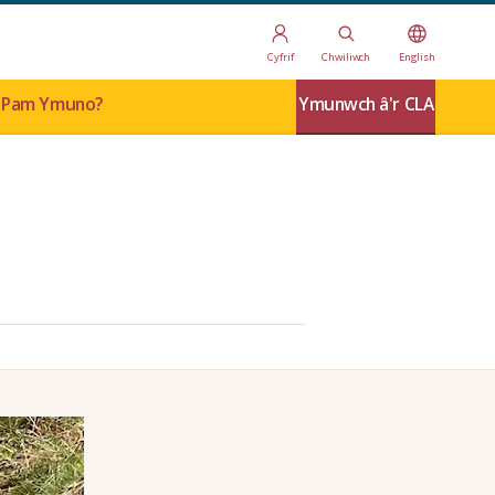
Cyfrif
Chwiliwch
English
Pam Ymuno?
Ymunwch â'r CLA