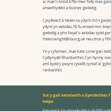
ac mae'n briod â ffermwr felly mae gand
amaethyddol a busnes gwledig.
Cysylltwch â Helen os ydych chi'n gwy
ydynt yn aelodau. Ni fu erioed mor bwy
gwledig a pho fwyaf o aelodau sydd genn
Helen.wright@cla.org.uk neu dros y ff
Yn y cyfamser, mae Kate Lonergan bell
Cydlynydd Rhanbarthol. Cyn hynny roed
aml bydd y pwynt cyswllt cyntaf ar gyfer
ranbarthol.
Sut y gall aelodaeth o Gymdeithas T
helpu
Ymunwch â'n rhwydwaith o 26,000 o di