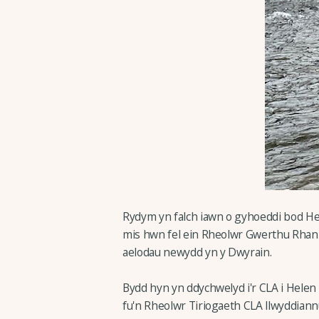
Rydym yn falch iawn o gyhoeddi bod H
mis hwn fel ein Rheolwr Gwerthu Rhanba
aelodau newydd yn y Dwyrain.
Bydd hyn yn ddychwelyd i'r CLA i Hele
fu'n Rheolwr Tiriogaeth CLA llwyddiann