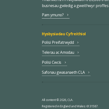
busnesau gwledig a gweithwyr proffes
Pam ymuno?
Hysbysiadau Cyfreithiol
Polisi Preifatrwydd
Telerau ac Amodau
Polisi Cwcis
Safonau gwasanaeth CLA
All content © 2026, CLA.
Registered in England and Wales: 6131587.