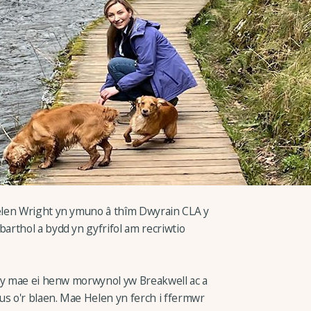
elen Wright yn ymuno â thîm Dwyrain CLA y
rthol a bydd yn gyfrifol am recriwtio
n y mae ei henw morwynol yw Breakwell ac a
us o'r blaen. Mae Helen yn ferch i ffermwr