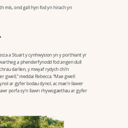
h mis, ond gall hyn fod yn hirach yn
r
cca a Stuart y cynhwysion yn y porthiant yr
gwartheg a phenderfynodd fod angen dull
chrau darllen, y mwyaf rydych chi'n
er gwell,” meddai Rebecca. “Mae gwell
nol ar gyfer bodau dynol, ac mae'n llawer
 i lawr porfa sy'n llawn rhywogaethau ar gyfer