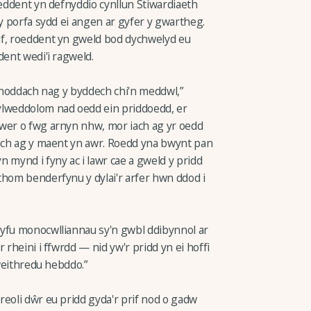
oeddent yn defnyddio cynllun Stiwardiaeth
 y porfa sydd ei angen ar gyfer y gwartheg.
af, roeddent yn gweld bod dychwelyd eu
dent wedi'i ragweld.
 anoddach nag y byddech chi'n meddwl,”
ylweddolom nad oedd ein priddoedd, er
awer o fwg arnyn nhw, mor iach ag yr oedd
iach ag y maent yn awr. Roedd yna bwynt pan
 mynd i fyny ac i lawr cae a gweld y pridd
thom benderfynu y dylai'r arfer hwn ddod i
tyfu monocwlliannau sy'n gwbl ddibynnol ar
 rheini i ffwrdd — nid yw'r pridd yn ei hoffi
 weithredu hebddo.”
reoli dŵr eu pridd gyda'r prif nod o gadw