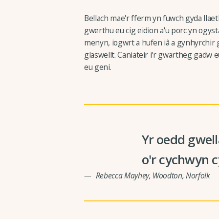
Bellach mae'r fferm yn fuwch gyda llaeth 
gwerthu eu cig eidion a'u porc yn ogyst
menyn, iogwrt a hufen iâ a gynhyrchir 
glaswellt. Caniateir i'r gwartheg gadw 
eu geni.
Yr oedd gwell
o'r cychwyn c
Rebecca Mayhey, Woodton, Norfolk