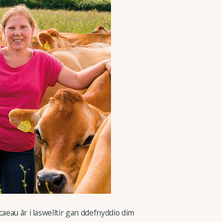
caeau âr i laswelltir gan ddefnyddio dim