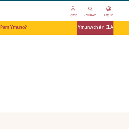
Cyfrif
Chwiliwch
English
Pam Ymuno?
Ymunwch â'r CLA