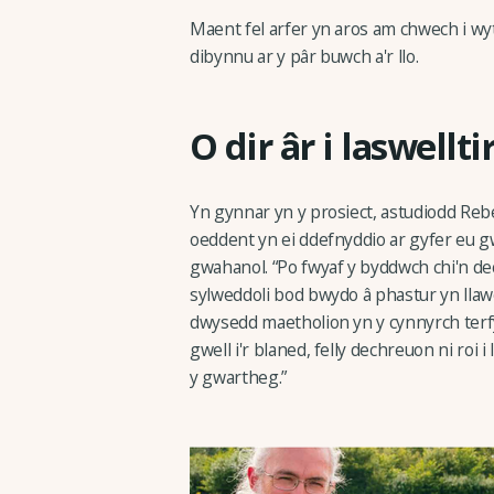
Maent fel arfer yn aros am chwech i wyt
dibynnu ar y pâr buwch a'r llo.
O dir âr i laswellti
Yn gynnar yn y prosiect, astudiodd Rebe
oeddent yn ei ddefnyddio ar gyfer eu 
gwahanol. “Po fwyaf y byddwch chi'n de
sylweddoli bod bwydo â phastur yn llaw
dwysedd maetholion yn y cynnyrch terfy
gwell i'r blaned, felly dechreuon ni roi
y gwartheg.”