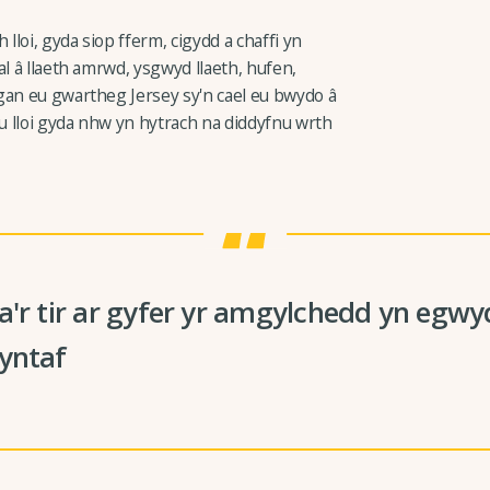
lloi, gyda siop fferm, cigydd a chaffi yn
al â llaeth amrwd, ysgwyd llaeth, hufen,
gan eu gwartheg Jersey sy'n cael eu bwydo â
eu lloi gyda nhw yn hytrach na diddyfnu wrth
a'r tir ar gyfer yr amgylchedd yn egw
yntaf