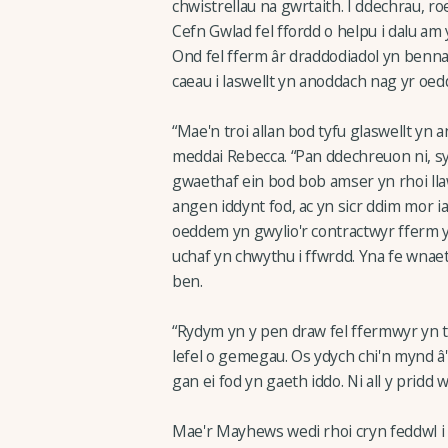
chwistrellau na gwrtaith. I ddechrau, r
Cefn Gwlad fel ffordd o helpu i dalu am
Ond fel fferm âr draddodiadol yn benn
caeau i laswellt yn anoddach nag yr oed
“Mae'n troi allan bod tyfu glaswellt yn
meddai Rebecca. “Pan ddechreuon ni, s
gwaethaf ein bod bob amser yn rhoi ll
angen iddynt fod, ac yn sicr ddim mor 
oeddem yn gwylio'r contractwyr fferm yn
uchaf yn chwythu i ffwrdd. Yna fe wnae
ben.
“Rydym yn y pen draw fel ffermwyr yn 
lefel o gemegau. Os ydych chi'n mynd â'r
gan ei fod yn gaeth iddo. Ni all y pridd
Mae'r Mayhews wedi rhoi cryn feddwl i 