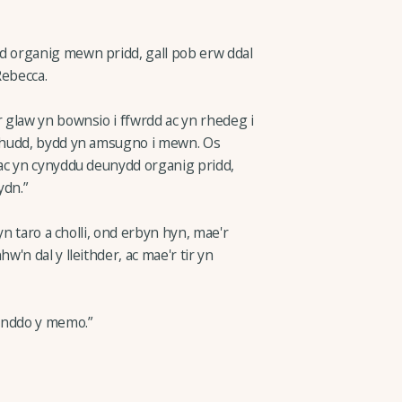
 organig mewn pridd, gall pob erw ddal
ebecca.
glaw yn bownsio i ffwrdd ac yn rhedeg i
chudd, bydd yn amsugno i mewn. Os
ac yn cynyddu deunydd organig pridd,
dn.”
yn taro a cholli, ond erbyn hyn, mae'r
'n dal y lleithder, ac mae'r tir yn
anddo y memo.”