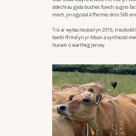
ddechrau gyda buches fuwch sugno fach
moch, yn ogystal â ffermio dros 500 erw 
Tra ar wyliau teuluol yn 2016, treulio
llaeth ffrind yn yr Alban a syrthiodd me
hunain o wartheg Jersey.