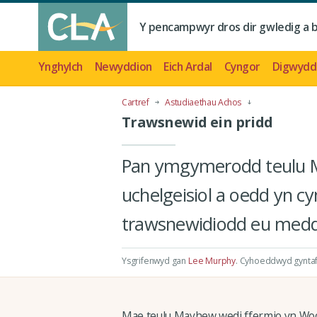
Y pencampwyr dros dir gwledig a 
Ynghylch
Newyddion
Eich Ardal
Cyngor
Digwydd
Cartref
Astudiaethau Achos
Trawsnewid ein pridd
Pan ymgymerodd teulu Ma
uchelgeisiol a oedd yn cyn
trawsnewidiodd eu meddw
Ysgrifenwyd gan
Lee Murphy
.
Cyhoeddwyd gyntaf
Mae teulu Mayhew wedi ffermio yn Wood