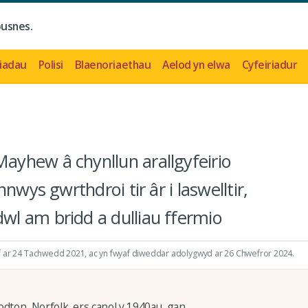
busnes.
iadau
Polisi
Blaenoriaethau
Aelod yn elwa
Cyfeiriadur
yhew â chynllun arallgyfeirio
nwys gwrthdroi tir âr i laswelltir,
l am bridd a dulliau ffermio
 ar 24 Tachwedd 2021
, ac yn fwyaf diweddar adolygwyd ar 26 Chwefror 2024.
ton, Norfolk, ers canol y 1940au, gan