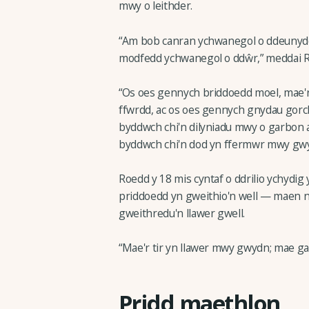
mwy o leithder.
“Am bob canran ychwanegol o ddeunydd
modfedd ychwanegol o ddŵr,” meddai R
“Os oes gennych briddoedd moel, mae'r 
ffwrdd, ac os oes gennych gnydau gor
byddwch chi'n dilyniadu mwy o garbon 
byddwch chi'n dod yn ffermwr mwy gwy
Roedd y 18 mis cyntaf o ddrilio ychydig 
priddoedd yn gweithio'n well — maen nhw
gweithredu'n llawer gwell.
“Mae'r tir yn llawer mwy gwydn; mae g
Pridd maethlon