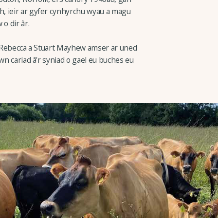
, ieir ar gyfer cynhyrchu wyau a magu
o dir âr.
dd Rebecca a Stuart Mayhew amser ar uned
wn cariad â'r syniad o gael eu buches eu