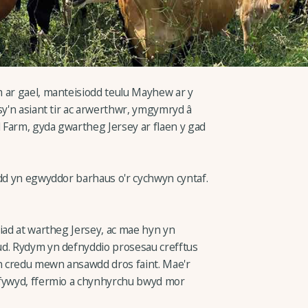
 ar gael, manteisiodd teulu Mayhew ar y
sy'n asiant tir ac arwerthwr, ymgymryd â
l Farm, gyda gwartheg Jersey ar flaen y gad
edd yn egwyddor barhaus o'r cychwyn cyntaf.
iad at wartheg Jersey, ac mae hyn yn
ud. Rydym yn defnyddio prosesau crefftus
yn credu mewn ansawdd dros faint. Mae'r
 fywyd, ffermio a chynhyrchu bwyd mor