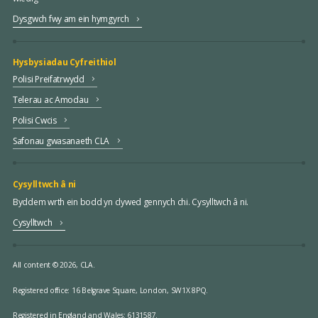
Dysgwch fwy am ein hymgyrch
Hysbysiadau Cyfreithiol
Polisi Preifatrwydd
Telerau ac Amodau
Polisi Cwcis
Safonau gwasanaeth CLA
Cysylltwch â ni
Byddem wrth ein bodd yn clywed gennych chi. Cysylltwch â ni.
Cysylltwch
All content © 2026, CLA.
Registered office:
16 Belgrave Square, London, SW1X 8PQ.
Registered in England and Wales: 6131587.