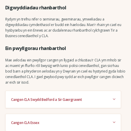
Digwyddiadau rhanbarthol
Rydym yn trefnu nifer o seminarau, gweminarau, ymweliadau a
digwyddiadau cymdeithasol er budd ein haelodau. Mae'r rhain yn cael eu
hysbysebu yn ein Enews ac ar dudalennau rhanbarthol cylchgrawn Tir a
Busnes cenedlaethol y CLA.
Ein pwyllgorau rhanbarthol
Mae aelodau ein pwyllgor cangen yn llygaid a chlustiau'r CLA ym mhob sir
ac maent yn ffurfio rôl bwysig wrth lunio polisi cenedlaethol, gan sicrhau
bod barn a phryderon aelodau yn y Dwyrain yn cael eu hystyried gyda lobïo
cenedlaethol CLA. I gael gwybod pwy sydd ar eich pwyllgor cangen cliciwch
ar eich sir isod.
Cangen CLA Swydd Bedford a Sir Gaergrawnt
Cangen CLA Essex