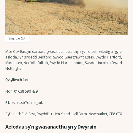
Dwyrain CLA
Mae CLA East yn darparu gwasanaethau a chynrychiolaeth wledig ar gyfer
aelodau yn siroedd Bedford, Swydd Gaergrawnt, Essex, Swydd Hertford,
Middlesex, Norfolk, Suffolk, Swydd Northampton, Swydd Lincoln a Swydd
Nottingham.
Cysylltwch â ni
Ffôn: 01638 590 429
E-bost: east@cla.org.uk
Cyfeiriad: CLA East, Swyddfa'r Hen Ystad, Hall Farm, Newmarket, CB8 0TX
Aelodau sy'n gwasanaethu yn y Dwyrain