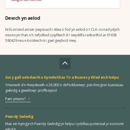
Dewch yn aelod
Ni fu erioed amser pwysicach i elwa o fod yn aelod o'r CLA: os nad ydych
eisoes yn rhan o'n sefydliad cysylltwch â'r swyddfa ranbarthol ar 01638
590429 neu e-bostiwch ni i gael gwybod mwy.
Sut y gall aelodaeth o Gymdeithas Tir a Busnes y Wlad eich helpu
Ymunwch â'n rhwydwaith o 26,000 o dirfeddianwyr, perchnogion busnesau
gwledig a gweithwyr proffesiynol
Pam ymuno?
Pwerdy Gwledig
Mae ein hymgyrch Pwerdy Gwledig yn helpu i ryddhau potensial yr economi
wledig