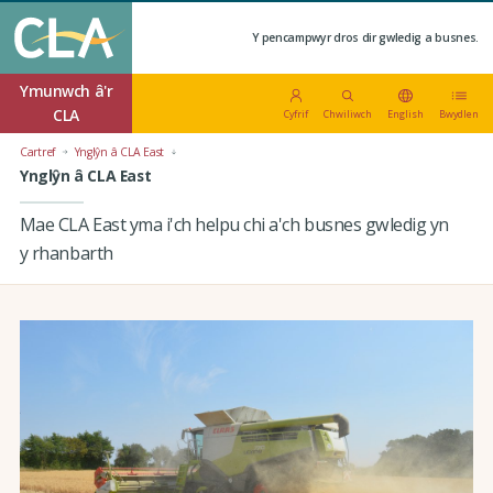
Y pencampwyr dros dir gwledig a busnes.
Ymunwch â'r
CLA
Cyfrif
Chwiliwch
English
Bwydlen
Cartref
Ynglŷn â CLA East
Ynglŷn â CLA East
Mae CLA East yma i'ch helpu chi a'ch busnes gwledig yn
y rhanbarth