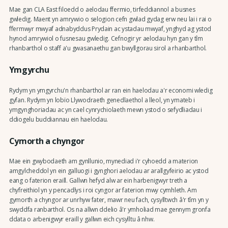
Mae gan CLA East filoedd o aelodau ffermio, tirfeddiannol a busnes
gwledig. Maent yn amrywio o selogion cefn gwlad gydag erw neu lai i rai o
ffermwyr mwyaf adnabyddus Prydain ac ystadau mwyaf, ynghyd ag ystod
hynod amrywiol o fusnesau gwledig. Cefnogir yr aelodau hyn gan y tîm
rhanbarthol o staff a'u gwasanaethu gan bwyllgorau sirol a rhanbarthol.
Ymgyrchu
Rydym yn ymgyrchu'n rhanbarthol ar ran ein haelodau a'r economi wledig
gyfan. Rydym yn lobïo Llywodraeth genedlaethol a lleol, yn ymateb i
ymgynghoriadau ac yn cael cynrychiolaeth mewn ystod o sefydliadau i
ddiogelu buddiannau ein haelodau.
Cymorth a chyngor
Mae ein gwybodaeth am gynllunio, mynediad i'r cyhoedd a materion
amgylcheddol yn ein galluogi i gynghori aelodau ar arallgyfeirio ac ystod
eang o faterion eraill. Gallwn hefyd alw ar ein harbenigwyr treth a
chyfreithiol yn y pencadlys i roi cyngor ar faterion mwy cymhleth. Am
gymorth a chyngor ar unrhyw fater, mawr neu fach, cysylltwch â'r tîm yn y
swyddfa ranbarthol. Os na allwn ddelio â'r ymholiad mae gennym gronfa
ddata o arbenigwyr eraill y gallwn eich cysylltu â nhw.