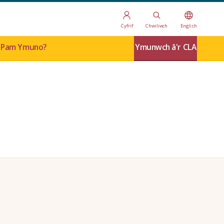
Cyfrif
Chwiliwch
English
Pam Ymuno?
Ymunwch â'r CLA