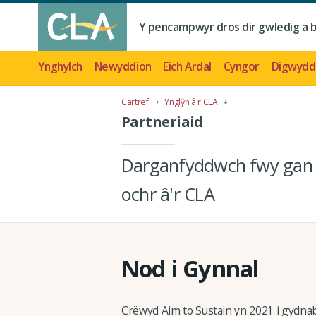
Y pencampwyr dros dir gwledig a 
Ynghylch
Newyddion
Eich Ardal
Cyngor
Digwydd
Cartref
Ynglŷn â'r CLA
Partneriaid
Darganfyddwch fwy gan s
ochr â'r CLA
Nod i Gynnal
Crëwyd Aim to Sustain yn 2021 i gydnab