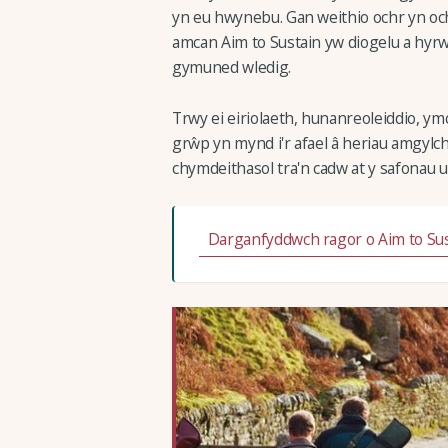
yn eu hwynebu. Gan weithio ochr yn ochr
amcan Aim to Sustain yw diogelu a hyr
gymuned wledig.
Trwy ei eiriolaeth, hunanreoleiddio, y
grŵp yn mynd i'r afael â heriau amgyl
chymdeithasol tra'n cadw at y safonau u
Darganfyddwch ragor o Aim to Su