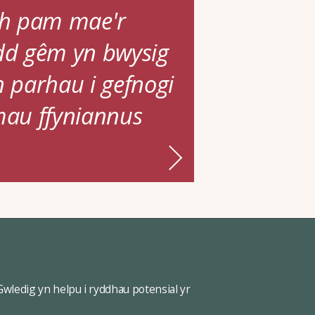
h pam mae'r
ydd gêm yn bwysig
n parhau i gefnogi
au ffyniannus
ledig yn helpu i ryddhau potensial yr