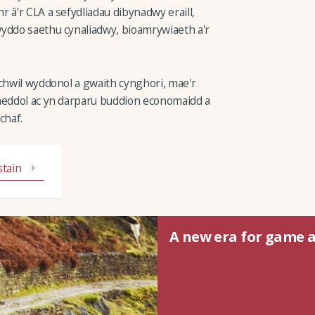
 â'r CLA a sefydliadau dibynadwy eraill,
wyddo saethu cynaliadwy, bioamrywiaeth a'r
mchwil wyddonol a gwaith cynghori, mae'r
cheddol ac yn darparu buddion economaidd a
chaf.
stain
A new era for game 