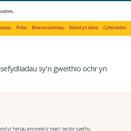
busnes.
iadau
Polisi
Blaenoriaethau
Aelod yn elwa
Cyfeiriadur
efydliadau sy'n gweithio ochr yn
od yr heriau amrywiol y mae'r sector saethu