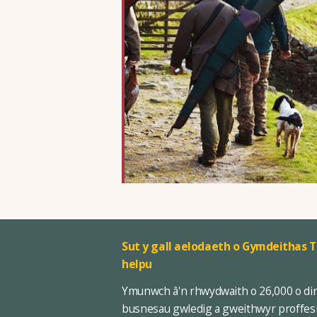
Sut y gall aelodaeth o Gymdeithas T
helpu
Ymunwch â'n rhwydwaith o 26,000 o di
busnesau gwledig a gweithwyr proffes