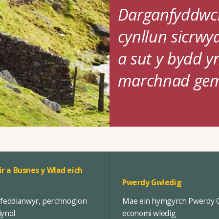
Darganfyddwc
cynllun sicrw
a sut y bydd y
marchnad gem
ir a Busnes y Wlad eich
Pwerdy Gwledig
rfeddianwyr, perchnogion
Mae ein hymgyrch Pwerdy Gw
iynol
economi wledig