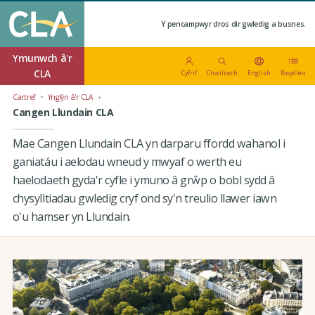
Y pencampwyr dros dir gwledig a busnes.
Ymunwch â'r
CLA
Cyfrif
Chwiliwch
English
Bwydlen
Cartref
Ynglŷn â'r CLA
Cangen Llundain CLA
Mae Cangen Llundain CLA yn darparu ffordd wahanol i
ganiatáu i aelodau wneud y mwyaf o werth eu
haelodaeth gyda'r cyfle i ymuno â grŵp o bobl sydd â
chysylltiadau gwledig cryf ond sy'n treulio llawer iawn
o'u hamser yn Llundain.