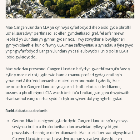
Mae Cangen Llundain CLA yn cynnwys cyfarfodydd rheolaidd gyda phroffil
uchel, siaradwyr perthnasol ac elfen gymdeithasol gref, fel arfer mewn
lleoliad yn Llundain yn gynnar gyda'r nos. Trwy strwythur ei bwyllgor a'i
gynrychiolaeth ei hun o fewn y CLA, mae safbwyntiau a syniadau a fynegwyd
yng nghyfarfodydd Cangen Llundain yn cael eu bwydo i lunio polisi CLA a
lobïo gwleidyddol.
Mae Aelodau presennol Cangen Llundain hefyd yn gwerthfawrogi'n fawr y
cyfle y mae'n ei roi, i gyfnewid barn a rhannu profiad gydag eraill sy'n
ymwneud â thirfeddiannaeth a materion economaidd gwledig. Mae
aelodaeth o Gangen Llundain yn agored i holl aelodau tirfeddiannol,
busnes a phroffesiynol CLA waeth beth fo'u lleoliad, gan greu rhwydwaith
rhanbarthol eang o'r rhai sydd â chyfran sylweddol yng nghefn gwlad.
Budd-daliadau aelodaeth
Gwahoddiadau unigryw i gyfarfodydd Cangen Llundain sy'n cynnwys
sesiynau briffio a thrafodaethau dan arweiniad cyflwynydd gyda
phwyslais arbennig ar dirfeddiannaeth. Mae o leiaf bedwar digwyddiad
Cangen Llundain mewn blwyddyn ac mae siaradwyr diweddar yn