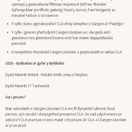
cynnwys y gwneuthurwr ffilmiau Hopwood DePree; Rheolwr
Gyfarwyddwr portffolio gwledig Ystad y Goron, Paul Sedgwick; ac
Annabel Farbon o Grosvenor.
Y cyfle i lunio agenda polisi'r CLA drwy strwythur y Gangen a'r Pwyllgor;
Y cyfle i gynnal cyfarfodydd Cangen Llundain ac i dargedu eich
gwesteion neu gleientiaid busnes eich hun mewn digwyddiadau
penodol;
E-newyddion rheolaidd Cangen Llundain a gwybodaeth ar wefan CLA.
2026 - dyddiadau ar gyfer y dyddiadur
Dydd Mawrth 8 Medi - Natalie Smith, mwy o fanylion.
Dydd Mawrth 17 Tachwedd
Sut i ymuno?
Mae aelodaeth o Gangen Llundain CLA am ffi flynyddol safonol, fesul
person, sy'n atodol i danysgrifiad presennol CLA. Os nad ydych eisoes yn
aelod o'r CLA yna mae croeso mawr i chi ymuno â'r CLA a Changen Llundain
ar yr un pryd.