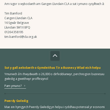
Am ragor o wybodaeth am Gangen Llundain CLA a sut i ymuno cysylltwch â:
Tim Bamford
Cangen Llundain CLA
16 Sgwâr Belgrave
Llundain SW1X 8PQ
01264 358195
tim.bamford@cla.org.uk
Sut y gall aelodaeth o Gymdeithas Tir a Busnes y Wlad eich helpu
Ymunwch â'n rhwydwaith o 26,000 o dirfeddianwyr, perchnogion busnesau
gwledig a gweithwyr proffesiynol
Pam ymuno?
Pwerdy Gwledig
Mae ein hymgyrch Pwerdy Gwledig yn helpu i ryddhau potensial yr economi