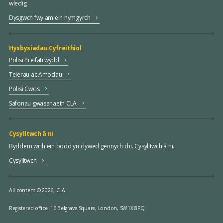
wledig
Dysgwch fwy am ein hymgyrch
Hysbysiadau Cyfreithiol
Polisi Preifatrwydd
Telerau ac Amodau
Polisi Cwcis
Safonau gwasanaeth CLA
Cysylltwch â ni
Byddem wrth ein bodd yn clywed gennych chi. Cysylltwch â ni.
Cysylltwch
All content © 2026, CLA.
Registered office:
16 Belgrave Square, London, SW1X 8PQ.